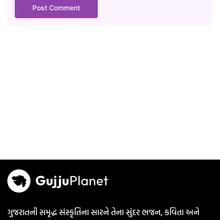
ગુજરાતની સમૃદ્ધ સંસ્કૃતિના સારને તેના સુંદર ભજન, કવિતા અને