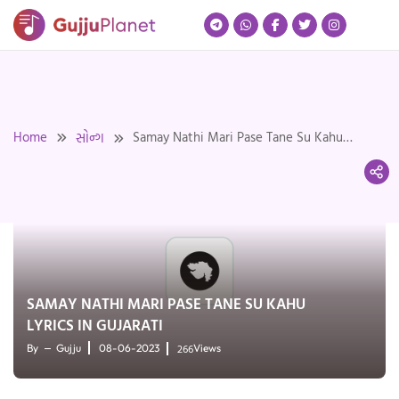
Skip
to
content
Home
Samay Nathi Mari Pase Tane Su Kahu
સોન્ગ
Lyrics in Gujarati
SAMAY NATHI MARI PASE TANE SU KAHU
LYRICS IN GUJARATI
266
By
Gujju
08-06-2023
Views