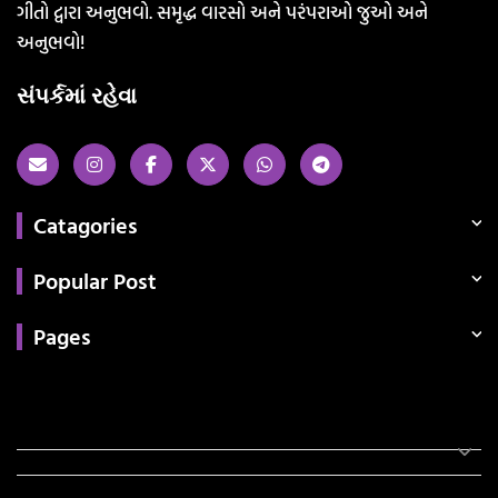
ગીતો દ્વારા અનુભવો. સમૃદ્ધ વારસો અને પરંપરાઓ જુઓ અને
અનુભવો!
સંપર્કમાં રહેવા
Catagories
Popular Post
Pages
Categories
સરકારી માહિતી
રંગોળી
ધર્મ દર્શન