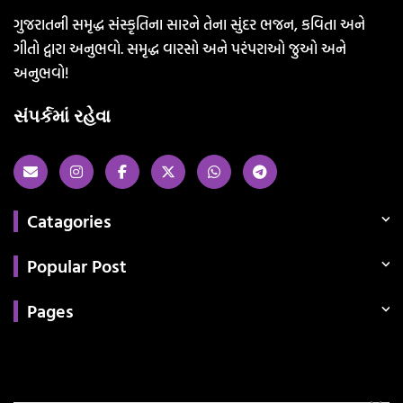
ગુજરાતની સમૃદ્ધ સંસ્કૃતિના સારને તેના સુંદર ભજન, કવિતા અને
ગીતો દ્વારા અનુભવો. સમૃદ્ધ વારસો અને પરંપરાઓ જુઓ અને
અનુભવો!
સંપર્કમાં રહેવા
Catagories
Popular Post
Pages
Categories
સરકારી માહિતી