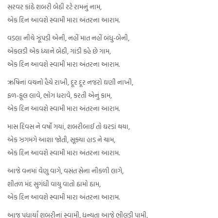
સરવર કાંઠે શબરી બેઠી રટે રામનું નામ,
એક દિન આવશે સ્વામી મારા અંતરના આરામ.
વડલા નીચે ઝૂંપડી એની, નહીં માત નહીં બંધુ-બેની,
એકલડી એક ધ્યાને બેઠી, ગાંડી કહે છે ગામ,
એક દિન આવશે સ્વામી મારા અંતરના આરામ.
ઋષિનાં વચનો હૈયે રાખી, દૂર દૂર નજરો ઘણી નાખી,
ફળ-ફૂલ લાવે, ભોગ ધરાવે, કરતી એનું કામ,
એક દિન આવશે સ્વામી મારા અંતરના આરામ.
માસ દિવસ ને વર્ષો ગયાં, શબરીબાઈ તો ઘરડાં થયા,
એક ઝગમગે આશા જોતી, સૂક્યા હાડ ને ચામ,
એક દિન આવશે સ્વામી મારા અંતરના આરામ.
આજે વનમાં વેણુ વાગે, વસંત સેના નીકળી લાગે,
શીતળ મંદ સુગંધી વાયુ વાતો ઠામો ઠામ,
એક દિન આવશે સ્વામી મારા અંતરના આરામ.
આજ પધાર્યાં શબરીનાં સ્વામી, ધન્યતા આજે ભીલડી પામી,