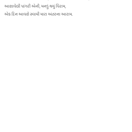
આશાવેલી પાંગરી એની, મનડું થયું વિરામ,
એક દિન આવશે સ્વામી મારા અંતરના આરામ.