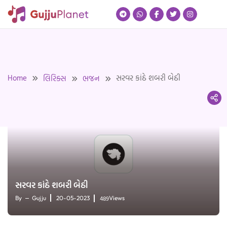
Skip
to
content
Home
સરવર કાંઠે શબરી બેઠી
લિરિક્સ
ભજન
સરવર કાંઠે શબરી બેઠી
489
By
Gujju
20-05-2023
Views