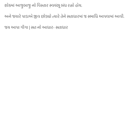
શોકમાં આજુબાજુ નો વિસ્તાર સ્વયંભૂ બંધ રહ્યો હોય.
અને જયારે પાડાએ જીવ છોડ્યો ત્યારે તેને સતાધારમાં જ સમાધિ આપવામાં આવી.
જય આપા ગીગા | સત નો આધાર- સતાધાર