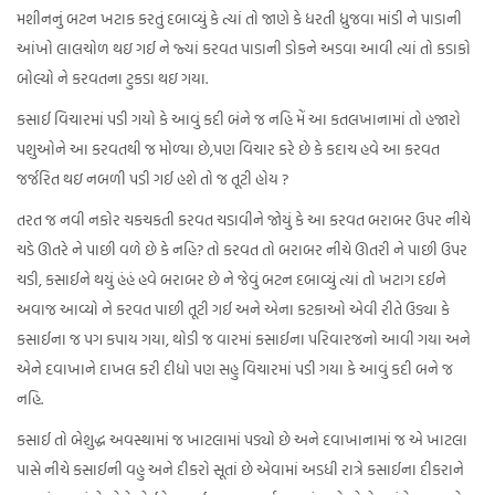
મશીનનું બટન ખટાક કરતું દબાવ્યું કે ત્યાં તો જાણે કે ધરતી ધ્રુજવા માંડી ને પાડાની
આંખો લાલચોળ થઇ ગઈ ને જ્યાં કરવત પાડાની ડોકને અડવા આવી ત્યાં તો કડાકો
બોલ્યો ને કરવતના ટુકડા થઇ ગયા.
કસાઈ વિચારમાં પડી ગયો કે આવું કદી બંને જ નહિ મેં આ કતલખાનામાં તો હજારો
પશુઓને આ કરવતથી જ મોળ્યા છે,પણ વિચાર કરે છે કે કદાચ હવે આ કરવત
જર્જરિત થઇ નબળી પડી ગઈ હશે તો જ તૂટી હોય ?
તરત જ નવી નકોર ચકચકતી કરવત ચડાવીને જોયું કે આ કરવત બરાબર ઉપર નીચે
ચડે ઊતરે ને પાછી વળે છે કે નહિ? તો કરવત તો બરાબર નીચે ઊતરી ને પાછી ઉપર
ચડી, કસાઈને થયું હંહં હવે બરાબર છે ને જેવું બટન દબાવ્યું ત્યાં તો ખટાગ દઈને
અવાજ આવ્યો ને કરવત પાછી તૂટી ગઈ અને એના કટકાઓ એવી રીતે ઉડ્યા કે
કસાઈના જ પગ કપાય ગયા, થોડી જ વારમાં કસાઈના પરિવારજનો આવી ગયા અને
એને દવાખાને દાખલ કરી દીધો પણ સહુ વિચારમાં પડી ગયા કે આવું કદી બને જ
નહિ.
કસાઈ તો બેશુદ્ધ અવસ્થામાં જ ખાટલામાં પડ્યો છે અને દવાખાનામાં જ એ ખાટલા
પાસે નીચે કસાઈની વહુ અને દીકરો સૂતાં છે એવામાં અડધી રાત્રે કસાઈના દીકરાને