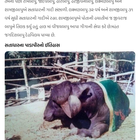
તેમના પછી રામબાપુ, જાદવબાપુ, હરિબાપુ, હરજીવનબાપુ, લક્ષ્મણબાપુ અને
શામજીબાપુએ સતાધારની ગાદી સંભાળી. લક્ષ્મણબાપુ ૩૨ વર્ષ અને શામજીબાપુ ૩૧
વર્ષ સુધી સતાધારની ગાદીએ રહ્યા. શામજીબાપુએ પોતાની હયાતીમાં જ જીવરાજ
બાપુને તિલક કર્યુ હતું, હાલ માં વીજયબાપુ આપા ગીગાની સેવા કરે છે.મહંત
જગદિશબાપુ દેહવિલય પામ્યા છે.
સતાધારના પાડાપીરનો ઈતિહાસ