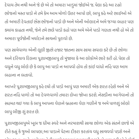
દેવાય તેમ નથી અને જે છે એ તો અમારા ખાડુમાં જોઈએ જ. પેલા કહે આ રહ્યો
ભોજનો મસ્ત પાડો ને તમે કેમ આમ મોળો ઉત્તર આપો છો, બાપુ કહે અરે ભાઈઓ એ
તો અમારી દેવતાઈ ભેંસ ભોજનો પાડો છે અને એની ઓલાદને અમે જગ્યા બહાર પણ
ક્યાંય કાઢતા નથી, જેને તમે ભલે પાડો કહો પણ અમે એને પાડો ગણતા નથી હો એ તો
અમારા પૂર્વજોની મર્યાદાને સાચનો પુરાવો છે.
પણ સામેવાળા એની લૂલી જીભે હજાર જાતના સામ સામા સવાલ કરે છે તો ભોળા
અને દરિયાવ દિલના પૂ.શામજીબાપુ તો મુંજાયા કે આ લોકોએ ભારે કરી હો. પેલા તો
વધુને વધુ બોલે છે કે બાપુ આ પાડો ન આપવો હોય તો કાંઈ વાંધો નહિ પણ આમ
બહાના ન બતાવો.
આખરે પૂ.શામજીબાપુ કહે લ્યો તો પાડો આપું પણ અમારી એક શરત રહેશે અને એ
શરત નહિ પાળો તો આ દેવળવાળો તમારા લેખા જોખા કરશે. નેસડીના આગેવાનો તો
સહમત થઇ ગયા કે બાપુ આપના વેણને બ્રહ્માના વેણ ગણીને જ અમે પાળશું બોલો
બાપુ બીજી શું શરત છે.
પૂ.શામજીબાપુએ ખૂબ જ ધીમા સ્વરે અને નરમાશથી સાચા ભોળા એક સંતને છાજે એ
રીતે કહ્યું કે જુઓ બાપલા,આ પાડાને પેટના દીકરા કરતાંય વધુ સાચવવો પડશે અને