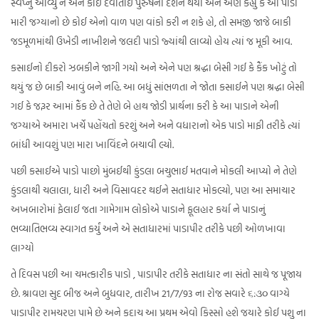
સ્વપ્નું આવ્યું ને એને કોઈ દેવાતાઈ પુરુષના દર્શન થયાં અને એણે કહ્યું કે આ પાડો
મારી જગ્યાનો છે કોઈ એનો વાળ પણ વાંકો કરી ન શકે હો, તો સમજી જાજે બાકી
જડમૂળમાંથી ઉખેડી નાખીશને જલદી પાડો જ્યાંથી લાવ્યો હોય ત્યાં જ મૂકી આવ.
કસાઈનો દીકરો ઝબકીને જાગી ગયો અને એને પણ શ્રદ્ધા બેસી ગઈ કે કૈંક ખોટું તો
થયું જ છે બાકી આવું બને નહિ. આ બધું સાંભળતા ને જોતા કસાઈને પણ શ્રદ્ધા બેસી
ગઈ કે જરૂર આમાં કૈંક છે તે તેણે બે હાથ જોડી પ્રાર્થના કરી કે આ પાડાને એની
જગ્યાએ અમારા ખર્ચે પહોંચતો કરશું અને અને વધારાનો એક પાડો માફી તરીકે ત્યાં
બાંધી આવશું પણ મારા ખાવિંદને બચાવી લ્યો.
પછી કસાઈએ પાડો પાછો મુંબઈથી કુંડલા બચુભાઈ મતવાને મોકલી આપ્યો ને તેણે
કુંડલાથી ચલાલા, ધારી અને વિસાવદર થઈને સતાધાર મોકલ્યો, પણ આ સમાચાર
અખબારોમાં ફેલાઈ જતા ગામેગામ લોકોએ પાડાને ફૂલહાર કર્યા ને પાડાનું
ભવ્યાતિભવ્ય સ્વાગત કર્યું અને એ સતાધારમાં પાડાપીર તરીકે પછી ઓળખાવા
લાગ્યો
તે દિવસ પછી આ ચમત્કારીક પાડો , પાડાપીર તરીકે સતાધાર ના સંતો સાથે જ પૂજાય
છે. શ્રાવણ સુદ બીજ અને બુધવાર, તારીખ 21/7/93 ના રોજ સવારે ૬:૩૦ વાગ્યે
પાડાપીર રામચરણ પામે છે અને કદાચ આ પ્રથમ એવો કિસ્સો હશે જયારે કોઈ પશુ ના