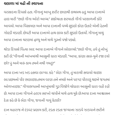
ચલાળા માં મઢી ની સ્થાપના
વરસાદના દિવસો હતા. ગીગાનું આખુ શરીર છાણથી લથબથ હતું. આપા દાનાએ
હાલ મારી “ભણે ગીગા ઓરો આવ્ય.” સંકોચાતા શરમાતો ગીગો પરશાળની કોરે
આવયો. આપા વિસામણ અને આપા દાનાની વચ્ચે સુંડલો કોણ ઉતારે એની હેતની
ગોઠડી મંડાણી. છેવટી આપા દાનાએ હાથ લાંબ કરી સુંડલો ઉતાર્યો. ગીગાનું માથું
આપા દાનાના ચરણમાં ઢ્ળ્યુ અને માથે ગુરૂનો પંજો પડ્યો.
થોડા દિવસો વિત્યા બાદ આપા દાનાએ ગીગાને બોલાવ્યો.”ભણે ગીગા, હવે તું નોખું
કરી લે.”ગીગાની આંખમાંથી આસુની ધારા મંડાણી. “આપા, કાંણા સારું મુને રજા દયો
છો? હું અને મારું કામ તમને નથી ગમતું?”
આપા દાના ખડ ખડ હસવા લાગ્યા. કહે ” બેટા ગીગા, તું મારાથી સવાયો થાઇશ
બા.પછમનો પીર ભણાઇશ.તમામ વરણ તને નમશે અને પરગટ પીરાણું થઇને જગતમાં
ઓળખાઇશ.” ગીગાભગતની આખુંમાથી ગુરૂ વિજોગે ચોધારા આસુંની ધારા વહી રહી
છે. આપા દાના ગીગાને હરદય સરખો ચાંપીને માથે હાથ મુકે છે.આપા દાના આશ્વાસન
દેતા કહે છે કે બેટા ગીગા, જગાની ગાયું કેટલી?
દાન મહારાજ ને દંડવટ પ્રણામ કરી, રડતા રડતા જગ્યાના ઝાડવે ઝાડવાને ભરીને