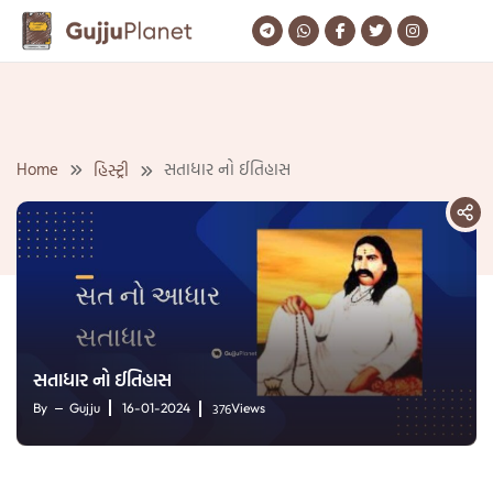
Skip
to
content
Home
સતાધાર નો ઈતિહાસ
હિસ્ટ્રી
સતાધાર નો ઈતિહાસ
376
By
Gujju
16-01-2024
Views