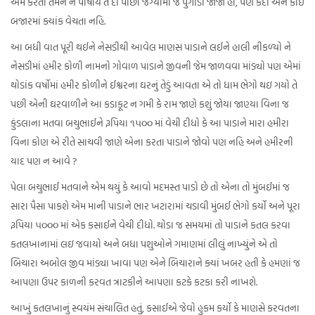
એમ કરતા તમને ન પોષાય તે દી પાછો જગ્યામાં જ પુગાડી જાજો હો, પણ કદી એને કોઈ
બજારમાં ક્યાંક વેચતા નહિ.
આ બધી વાત પૂરી થઈને નેસડીથી આવેલ માણસ પાડાને લઈને હાલી નીકળ્યો ને
નેસડીમાં હમીર કોળી નામનો ગોવાળ પાડાને જીવની જેમ જાળવવા માંડ્યો પણ એમાં
થોડાંક વર્ષોમાં હમીર કોળીને ઈશ્વરના ઘરનું તેડું આવતા એ તો ધામ ભેગો થઇ ગયો તે
પછી એની ઘરવાળીને આ કડાકૂટ ન ગમી કે રામ જાણે કશું જોયા જાણ્યા વિના જ
કુંડલાના મતવા બચુભાઈને રૂપિયા ૧૫૦૦ માં વેચી દીધો કે આ પાડાને મારા હમીરા
વિના કોણ એ રીતે સાચવી જાણે એના કરતા પાડાને જોવો પણ નહિ અને હમીરની
યાદ પણ ન આવે ?
પેલા બચુભાઈ મતવાને એમ થયું કે આવો મદમસ્ત પાડો છે તો એના તો મુંબઈમાં જ
સારા પૈસા પાકશે એમ માની પાડાને ભાર ખટારામાં ચડાવી મુંબઈ ભેગો કર્યો અને પૂરા
રૂપિયા ૫૦૦૦ માં એક કસાઈને વેચી દીધો. થોડા જ સમયમાં તો પાડાને કતલ કરવા
કતલખાનામાં લઇ જવાયો અને બધા પશુઓને ગમાણમાં લીલું નાખ્યુંને એ તો
બિચારા અબોલ જીવ માંડ્યા ખાવા પણ એને બિચારાને ક્યાં ખબર હતી કે હમણાં જ
આપણા ઉપર કાળની કરવત ત્રાટકીને આપણા કટકે કટકા કરી નાખશે.
આખું કતલખાનું સ્વયંમ સંચાલિત હતું, કસાઈએ જેવો હુકમ કર્યો કે માણસે કરવતના