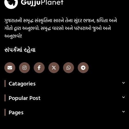
ગુજરાતની સમૃદ્ધ સંસ્કૃતિના સારને તેના સુંદર ભજન, કવિતા અને
ગીતો દ્વારા અનુભવો. સમૃદ્ધ વારસો અને પરંપરાઓ જુઓ અને
અનુભવો!
સંપર્કમાં રહેવા
Catagories
Popular Post
Pages
Categories