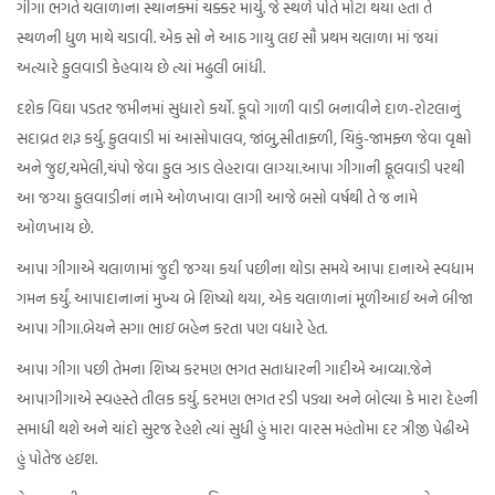
ગીગા ભગતે ચલાળાના સ્થાનક્માં ચક્કર માર્યુ. જે સ્થળે પોતે મોટા થયા હતા તે
સ્થળની ધુળ માથે ચડાવી. એક સો ને આઠ ગાયુ લઇ સૌ પ્રથમ ચલાળા માં જયાં
અત્યારે ફુલવાડી કેહવાય છે ત્યાં મઢુલી બાંધી.
દશેક વિઘા પડતર જમીનમાં સુધારો કર્યો. કૂવો ગાળી વાડી બનાવીને દાળ-રોટલાનું
સદાવ્રત શરૂ કર્યુ. ફુલવાડી માં આસોપાલવ, જાંબુ,સીતાફ્ળી, ચિકું-જામફ્ળ જેવા વૃક્ષો
અને જુઇ,ચમેલી,ચંપો જેવા ફુલ ઝાડ લેહરાવા લાગ્યા.આપા ગીગાની ફૂલવાડી પરથી
આ જગ્યા ફુલવાડીનાં નામે ઓળખાવા લાગી આજે બસો વર્ષથી તે જ નામે
ઓળખાય છે.
આપા ગીગાએ ચલાળામાં જુદી જગ્યા કર્યા પછીના થોડા સમયે આપા દાનાએ સ્વધામ
ગમન કર્યું. આપાદાનાનાં મુખ્ય બે શિષ્યો થયા, એક ચલાળાનાં મૂળીઆઈ અને બીજા
આપા ગીગા.બેયને સગા ભાઇ બહેન કરતા પણ વધારે હેત.
આપા ગીગા પછી તેમના શિષ્ય કરમણ ભગત સતાધારની ગાદીએ આવ્યા.જેને
આપાગીગાએ સ્વહસ્તે તીલક કર્યુ. કરમણ ભગત રડી પડ્યા અને બોલ્યા કે મારા દેહની
સમાધી થશે અને ચાંદો સુરજ રેહશે ત્યાં સુધી હું મારા વારસ મહંતોમા દર ત્રીજી પેઢીએ
હું પોતેજ હઇશ.