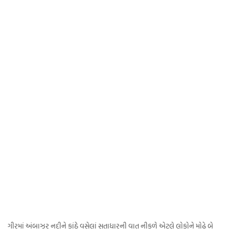
ગીરમાં અંબાઝર નદીને કાંઠે વસેલાં સતાધારની વાત નીકળે એટલે લોકોને મોઢે બે