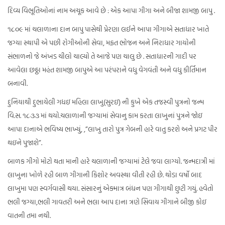
દિવ્ય વિભૂતિઓનાં નામ અચૂક આવે છે : એક આપા ગીગા અને બીજા શામજી બાપુ .
૧૮૦૯ માં ચલાળાના દાન બાપુ પાસેથી પ્રેરણા લઈને આપા ગીગાએ સતાધાર ખાતે
જગ્યા સ્થાપી એ પછી રોગીઓની સેવા, મફત ભોજન અને નિરાધાર ગાયોની
સંભાળનો જે અંખડ ચીલો ચાલ્યો તે આજે પણ ચાલુ છે . સતાધારની ગાદી પર
આવેલા છઠ્ઠા મહંત શામજી બાપુએ આ પરંપરાને વધુ વેગવંતી અને વધુ કીર્તિમાન
બનાવી.
દુનિયાથી દુભાયેલી ગધઇ મહિલા લાખુ(સુરઇ) ની કુખે એક તજસ્વી પુત્રનો જન્મ
વિ.સ. ૧૮૩૩ માં થયો.ચલાળાની જગ્યામાં સેવાનુ કામ કરતા લાખુનાં પુત્રને જોઇ
આપા દાનાએ ભવિષ્ય ભાખ્યું, ,”લાખુ તારો પુત્ર ગેબની હારે વાતુ કરશે અને પ્રગટ પીર
થઇને પુજાશે”.
બાળક ગીગો મોટો થતા માની હારે ચલાળાની જગ્યામાં ટેલે જવા લાગ્યો. જન્મદાત્રી માં
લાખુના ખોળે રહી બાળ ગીગાની કિશોર અવસ્થા વીતી રહી છે. થોડા વર્ષો બાદ
લાખુમા પણ સ્વર્ગવાસી થયા. સંસારનું એક્માત્ર બંધન પણ ગીગાથી છુટી ગયું. હવેતો
ભલી જગ્યા,ભલી ગાવતરી અને ભલા આપ દાના ત્રણે સિવાય ગીગાને બીજી કોઇ
વાતની તમા નથી.