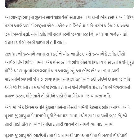
આ શામજી બાપુના જીવન સાથે જોડાયેલો સતાધારના પાડાનો એક રસપ્રદ અને દિવ્ય
પ્રસંગ આજે પણ સૌરાષ્ટ્રના એક – એક નાગરિકને યાદ છે. પ્રસંગ ખરેખર અનન્ચ
જેવો બન્યો હતો. એથી લોકોની સતાધારની જગ્યા પરત્વેની શ્રધ્ધામાં અનેક ગણો
વધારો થયેલો. અહીં જાણો શું હતી વાત :
સતાધારની જગ્યાને આપા રામ કરીને એક આહીર ભગતે જગ્યાને કેટલીક ભેંસો
આપેલી તેમાં ભોજ નામની એક ભેંસ હતી જે ભોજ ભેંસ જે દેવતાય ભેંસ હતી કે જેનું દૂધ
મંદિરે ચરણામૃતમાં ધરાવવામાં પણ આવતું હતું. આ ભોજ ભેંસના તમામ પાડી
પાડાઓને જીવની જેમ જ જાળવવામાં આવતા હતા અને કદી કોઈને દેવાના જ નહિ
અને જો દેવાના તો મફતમાં જ દેવાતા હતા ને જેને ઈશ્વરીય શ્રદ્ધા હોય એ મેળવવાનો
પ્રયત્ન કરતા, મોટે ભાગે તો કોઈને પાડો કે પાડી દેવામાં જ આવતા નહિ.
એવામાં એક દિવસ બપોરે કુંડલા પાસેના નેસડી ગામેથી કેટલાક લોકો આવ્યા અને
પૂ.શામજીબાપુ પાસે માગણી મૂકી કે અમારા ગામમાં એક સારા પાડાની જરૂર છે, જો
સારો પાડો હોય તો એની ઓલાદ સારી થાયને તો અમને આ પાડો આપો.
પૂ.શામજીબાપુ કહે, ભાઈઓ તમારી વાત સાચી પણ અમારી પાસે હાલમાં કોઈ પાડો