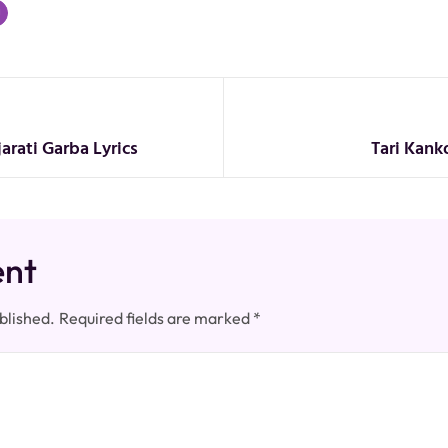
arati Garba Lyrics
Tari Kanko
ent
blished.
Required fields are marked
*