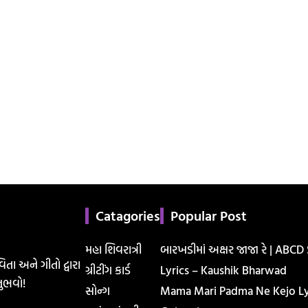
Catagories
Popular Post
મહા શિવરાત્રી
બારખડીમાં અક્ષર જાજા રે | ABCD
િતા અને ગીતો દ્વારા
ગ્રીટીંગ કાર્ડ
Lyrics – Kaushik Bharwad
ુભવો!
સોન્ગ
Mama Mari Padma Ne Kejo Lyr