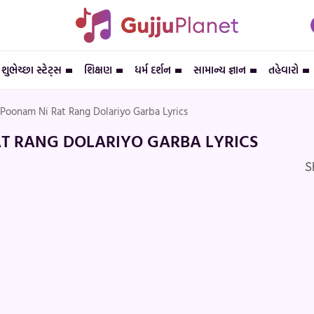
શુભેચ્છા સ્ટેટ્સ
શિક્ષણ
ધર્મ દર્શન
સામાન્ય જ્ઞાન
તહેવારો
Poonam Ni Rat Rang Dolariyo Garba Lyrics
T RANG DOLARIYO GARBA LYRICS
S