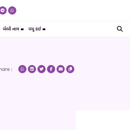
બેબી નામ
વધુ કઈ
hare :