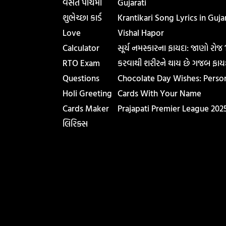
વસંત પાંચમી
Gujarati
શુભેચ્છા કાર્ડ
Krantikari Song Lyrics in Gujar
Love
Vishal Hapor
Calculator
સૂર્ય નમસ્કારના ફાયદા: જાણો રોજ
RTO Exam
કરવાથી શરીરને થાય છે ગજબ ફાય
Questions
Chocolate Day Wishes: Perso
Holi Greeting
Cards With Your Name
Cards Maker
Prajapati Premier League 202
લિરિક્સ