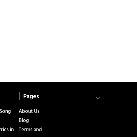
Categories
સરકારી માહિતી
Pages
રંગોળી
ધર્મ દર્શન
 Song
About Us
ટેકનોલોજી
Blog
હિસ્ટ્રી
ics in
Terms and
મહાપુરુષો
સરકારી નોકરી