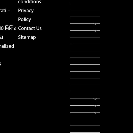
conditions
સુવિચારો
ati –
Privacy
અભ્યાસ સામગ્રી
Policy
શિક્ષણ
વાર્તા
 10 મિનિટ
Contact Us
IPL
દા
Sitemap
ટુરિઝમ
nalized
રેસિપી
આરોગ્ય
લાઈફ સ્ટાઇલ
5
RTO
યોજના
રાજનીતિ
ફીફા
તહેવાર
સમાચાર
યોગા
મોટીવેશનલ
સ્ટેટ્સ
સ્ટેટ્સ