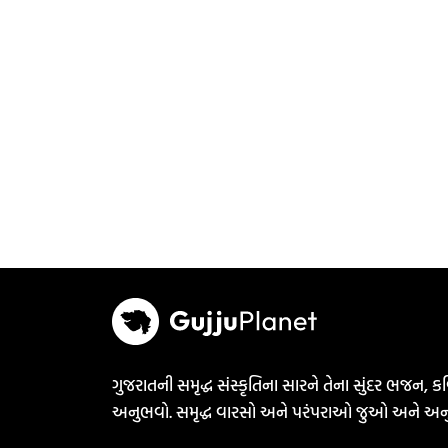
ગુજરાતની સમૃદ્ધ સંસ્કૃતિના સારને તેના સુંદર ભજન, કવ
અનુભવો. સમૃદ્ધ વારસો અને પરંપરાઓ જુઓ અને અન