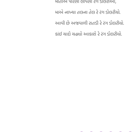
માતાએ પીરસી લાપસી રંગ ડોલરીઓ,
માએ નાખ્યા તલના તેલ રે રંગ ડોલરીયો.
આવી છે અજવાળી રાતડી રે રંગ ડોલરીયો.
કાંઈ ચાદો ચઢ્યો આકાશે રે રંગ ડોલરીયો.