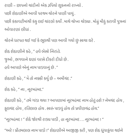
રાણી – છાપનો ચાંદીનો એક રૂપિયો શુકનનો રાખ્યો .
પછી શેઠાણીએ આવી પરથમ ચોરને પાણી પાયું .
પછી કંકાવટીમાંથી કંકુ લઈ ચાંદલો કર્યો . માથે ચોખા ચોડ્યા . મોઢું મીઠું કરાવી પુત્રનાં
ઓવારણાં લીધાં .
ચોરને ધરપત થઈ ગઈ કે ભૂલથી પણ આવી ગયો છું સાચા ઘરે .
શેઠ શેઠાણીને કહે , ” હવે બેસો નિરાંતે.
જુઓ , ભગવાને ઘણાં વરસે દીકરો દીધો છે .
હવે આપણે એનું નામ પાડવાનું છે . ”
શેઠાણી કહે , ” મેં તો નક્કી કર્યું છે – અમીચંદ .”
શેઠ કહે , “ ના , નૂરમહંમદ.”
શેઠાણી કહે , ” તમે ગાંડા થયા ? આપણામાં નૂરમહંમદ નામ હોતું હશે ? નેમચંદ હોય ,
ફૂલચંદ હોય , રતિલાલ હોય . સારું પાડવું હોય તો પ્રવીણચંદ્ર હોય.”
“નૂરમહંમદ ! ” શેઠે જોરથી રાડ્ય પાડી , હા નૂરમહંમદ . . . નૂરમહંમદ ! “
“અરે ! પ્રીતમલાલ નામ પાડો !” શેઠાણીએ આજીજી કરી , પણ શેઠ ધુંવાફુંવા થઈને