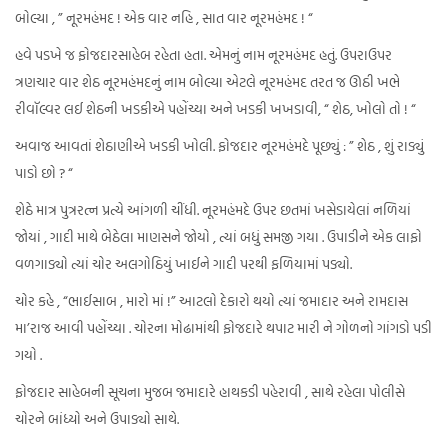
બોલ્યા , ” નૂરમહંમદ ! એક વાર નહિ , સાત વાર નૂરમહંમદ ! “
હવે પડખે જ ફોજદારસાહેબ રહેતા હતા. એમનું નામ નૂરમહંમદ હતું. ઉપરાઉપર
ત્રણચાર વાર શેઠ નૂરમહંમદનું નામ બોલ્યા એટલે નૂરમહંમદ તરત જ ઊઠી ખભે
રીવૉલ્વર લઈ શેઠની ખડકીએ પહોંચ્યા અને ખડકી ખખડાવી, “ શેઠ, ખોલો તો ! “
અવાજ આવતાં શેઠાણીએ ખડકી ખોલી. ફોજદાર નૂરમહંમદે પૂછ્યું : ” શેઠ , શું રાડ્યું
પાડો છો ? “
શેઠે માત્ર પુત્રરત્ન પ્રત્યે આંગળી ચીંધી. નૂરમહંમદે ઉપર છતમાં ખસેડાયેલાં નળિયાં
જોયાં , ગાદી માથે બેઠેલા માણસને જોયો , ત્યાં બધું સમજી ગયા . ઉપાડીને એક લાફો
વળગાડ્યો ત્યાં ચોર અલગોઠિયું ખાઈને ગાદી પરથી ફળિયામાં પડ્યો.
ચોર કહે , “ભાઈસાબ , મારો માં !” આટલો દેકારો થયો ત્યાં જમાદાર અને રામદાસ
મા’રાજ આવી પહોંચ્યા . ચોરના મોઢામાંથી ફોજદારે થપાટ મારી ને ગોળનો ગાંગડો પડી
ગયો .
ફોજદાર સાહેબની સૂચના મુજબ જમાદારે હાથકડી પહેરાવી , સાથે રહેલા પોલીસે
ચોરને બાંધ્યો અને ઉપાડ્યો સાથે.