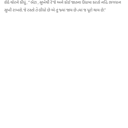
શેઠે ચોરને કીધું , “ બેટા , સુખેથી રે’જે અને કોઈ જાતના ઉધામા કરતો નહિ. ભગવાન
સુખી રાખશે. જે રસ્તો તેં લીધો છે એ તું જ્યાં જાય છે ત્યાં જ પૂરો થાય છે.”