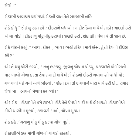
જેવો ! ”
શેઠાણી અવાચક થઈ ગયાં. શેઠની વાત તેને સમજાણી નહિ
શેઠે કીધું “ જોઈ શું રહ્યાં છો ? દીકરાને વધાવો ! ગાદીતકિયા માથે બેસાડો ! ચાંદલો કરો
ચોખા ચોડો ! દીકરાનું મોટું મીઠું કરાવો ! જલદી કરો , શેઠાણી ! વેળા વીતી જાય છે.
શેઠે ચોરને કહ્યું , ” આવ , દીકરા , આવ ! અહીં તકિયા માથે બેસ . તું તો દેવનો દીધેલ
છો ? “
ચોરને થયુ ચોરી કરવી , રાતનું ભટકવું , જીવનું જોખમ ખેડવું . પકડાઈને પોલીસનો
માર ખાવો એના કરતાં તૈયાર ગાદી માથે બેસી શેઠનો દીકરો થવામાં શો વાંધો ચોર
ગળગળો થઈ ગયો અને બોલ્યો , “ શેઠ ! દયા તો ભગવાને મારા માથે કરી છે … તમારાં
જેવાં મા – બાપનો મેળાપ કરાવ્યો ! ”
ચોર શેઠ – શેઠાણીને પગે લાગ્યો . શેઠે તેને પ્રેમથી ગાદી માથે બેસાડ્યો . શેઠાણીએ
દીવો થાળીમાં મૂક્યો , કંકાવટી રાખી , ચોખા મૂક્યા .
શેઠ કહે , ‘ ગગાનું મોઢુ મીઠું કરવા ગોળ મૂકો .
શેઠાણીએ ડબામાંથી ગોળનો ગાંગડો કાઢ્યો .