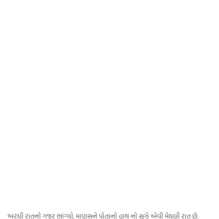
અરધી રાતનો ગજર ભાંગ્યો. માણસને પોતાનો હાથ નો સૂઝે એવી મેઘલી રાત છે.