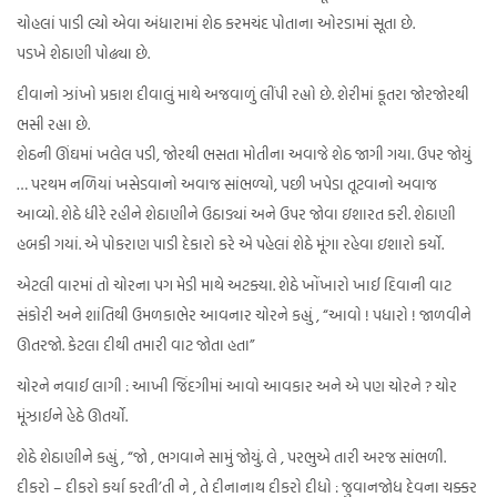
ચોહલાં પાડી લ્યો એવા અંધારામાં શેઠ કરમચંદ પોતાના ઓરડામાં સૂતા છે.
પડખે શેઠાણી પોઢ્યા છે.
દીવાનો ઝાંખો પ્રકાશ દીવાલું માથે અજવાળું લીંપી રહ્યો છે. શેરીમાં કૂતરા જોરજોરથી
ભસી રહ્યા છે.
શેઠની ઊંઘમાં ખલેલ પડી, જોરથી ભસતા મોતીના અવાજે શેઠ જાગી ગયા. ઉપર જોયું
… પરથમ નળિયાં ખસેડવાનો અવાજ સાંભળ્યો, પછી ખપેડા તૂટવાનો અવાજ
આવ્યો. શેઠે ધીરે રહીને શેઠાણીને ઉઠાડ્યાં અને ઉપર જોવા ઇશારત કરી. શેઠાણી
હબકી ગયાં. એ પોકરાણ પાડી દેકારો કરે એ પહેલાં શેઠે મૂંગા રહેવા ઇશારો કર્યો.
એટલી વારમાં તો ચોરના પગ મેડી માથે અટક્યા. શેઠે ખોંખારો ખાઈ દિવાની વાટ
સંકોરી અને શાંતિથી ઉમળકાભેર આવનાર ચોરને કહ્યું , “આવો ! પધારો ! જાળવીને
ઊતરજો. કેટલા દીથી તમારી વાટ જોતા હતા”
ચોરને નવાઈ લાગી : આખી જિંદગીમાં આવો આવકાર અને એ પણ ચોરને ? ચોર
મૂંઝાઈને હેઠે ઊતર્યો.
શેઠે શેઠાણીને કહ્યું , “જો , ભગવાને સામું જોયું. લે , પરભુએ તારી અરજ સાંભળી.
દીકરો – દીકરો કર્યા કરતી’તી ને , તે દીનાનાથ દીકરો દીધો : જુવાનજોધ દેવના ચક્કર