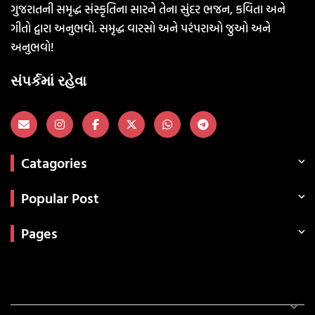
ગુજરાતની સમૃદ્ધ સંસ્કૃતિના સારને તેના સુંદર ભજન, કવિતા અને
ગીતો દ્વારા અનુભવો. સમૃદ્ધ વારસો અને પરંપરાઓ જુઓ અને
અનુભવો!
સંપર્કમાં રહેવા
Catagories
Popular Post
Pages
Categories
સરકારી માહિતી
રંગોળી