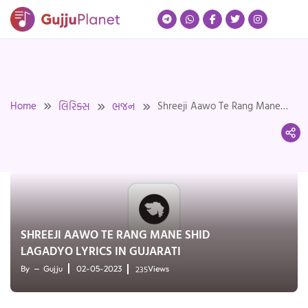
Skip
to
content
Home
Shreeji Aawo Te Rang Mane
લિરિક્સ
ભજન
Shid Lagadyo Lyrics in
Gujarati
SHREEJI AAWO TE RANG MANE SHID
LAGADYO LYRICS IN GUJARATI
235
By
Gujju
02-05-2023
Views