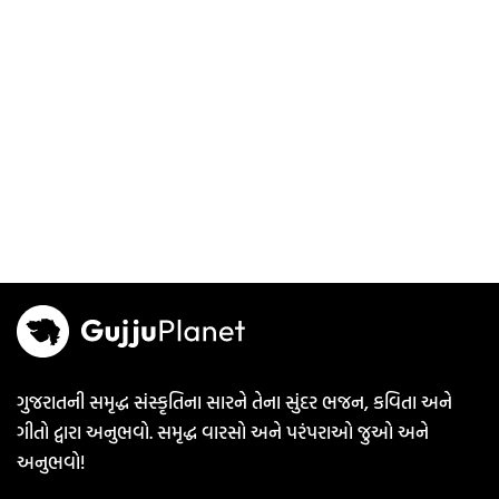
ગુજરાતની સમૃદ્ધ સંસ્કૃતિના સારને તેના સુંદર ભજન, કવિતા અને
ગીતો દ્વારા અનુભવો. સમૃદ્ધ વારસો અને પરંપરાઓ જુઓ અને
અનુભવો!