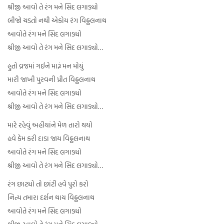
શ્રીજી આવો તે રંગ મને સિદ લગાડ્યો
બીજો ચડતો નથી એકોય રંગ વિઠ્ઠલનાથ
આવોતે રંગ મને સિદ લગાડ્યો
શ્રીજી આવો તે રંગ મને સિદ લગાડ્યો…
હુતો વ્રજમાં ગઈને મારૂં મન મોયું
મારી જાખી પુરવની પ્રીત વિઠ્ઠલનાથ
આવોતે રંગ મને સિદ લગાડ્યો
શ્રીજી આવો તે રંગ મને સિદ લગાડ્યો…
મારે રહેવું અહીયાંને મેળ તારો થયો
હવે કેમ કરી દાડા જાય વિઠ્ઠલનાથ
આવોતે રંગ મને સિદ લગાડ્યો
શ્રીજી આવો તે રંગ મને સિદ લગાડ્યો…
રંગ છાટ્યો તો છાંટી હવે પુરો કરો
નિત્ય તમારા દર્શન થાય વિઠ્ઠલનાથ
આવોતે રંગ મને સિદ લગાડ્યો