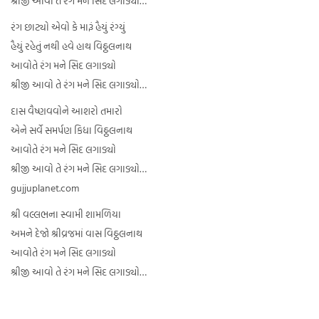
શ્રીજી આવો તે રંગ મને સિદ લગાડ્યો…
રંગ છાટ્યો એવો કે મારૂં હૈયું રંગ્યું
હૈયું રહેતું નથી હવે હાથ વિઠ્ઠલનાથ
આવોતે રંગ મને સિદ લગાડ્યો
શ્રીજી આવો તે રંગ મને સિદ લગાડ્યો…
દાસ વૈષ્ણવવોને આશરો તમારો
એને સર્વે સમર્પણ કિધા વિઠ્ઠલનાથ
આવોતે રંગ મને સિદ લગાડ્યો
શ્રીજી આવો તે રંગ મને સિદ લગાડ્યો…
gujjuplanet.com
શ્રી વલ્લભના સ્વામી શામળિયા
અમને દેજો શ્રીવ્રજમાં વાસ વિઠ્ઠલનાથ
આવોતે રંગ મને સિદ લગાડ્યો
શ્રીજી આવો તે રંગ મને સિદ લગાડ્યો…