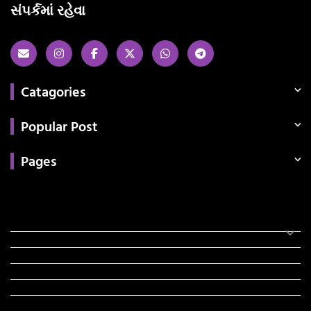
સંપર્કમાં રહેવા
Catagories
Popular Post
Pages
Categories
સરકારી માહિતી
રંગોળી
ધર્મ દર્શન
ટેકનોલોજી
હિસ્ટ્રી
મહાપુરુષો