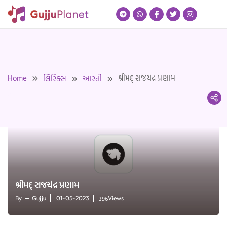
Skip
to
content
Home
શ્રીમદ્ રાજચંદ્ર પ્રણામ
લિરિક્સ
આરતી
શ્રીમદ્ રાજચંદ્ર પ્રણામ
396
By
Gujju
01-05-2023
Views