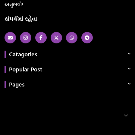
અનુભવો!
સંપર્કમાં રહેવા
Catagories
Popular Post
Pages
Categories
સરકારી માહિતી
રંગોળી
ધર્મ દર્શન
ટેકનોલોજી