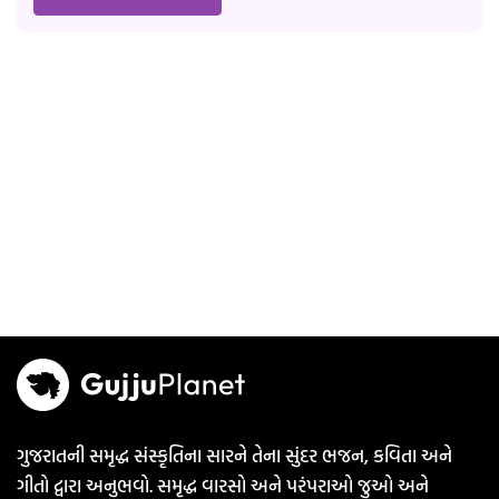
ગુજરાતની સમૃદ્ધ સંસ્કૃતિના સારને તેના સુંદર ભજન, કવિતા અને
ગીતો દ્વારા અનુભવો. સમૃદ્ધ વારસો અને પરંપરાઓ જુઓ અને