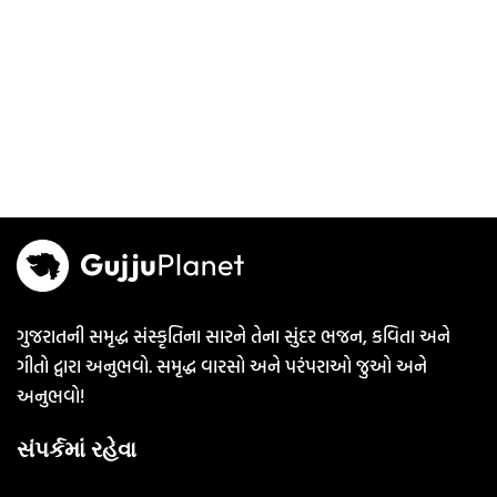
ગુજરાતની સમૃદ્ધ સંસ્કૃતિના સારને તેના સુંદર ભજન, કવિતા અને
ગીતો દ્વારા અનુભવો. સમૃદ્ધ વારસો અને પરંપરાઓ જુઓ અને
અનુભવો!
સંપર્કમાં રહેવા