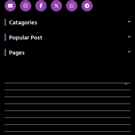
Catagories
Popular Post
Pages
Categories
સરકારી માહિતી
રંગોળી
ધર્મ દર્શન
ટેકનોલોજી
હિસ્ટ્રી
મહાપુરુષો
સરકારી નોકરી
સુવિચારો