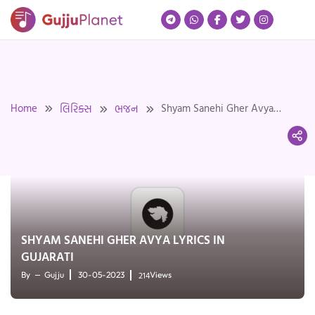
Skip
to
content
Home
Shyam Sanehi Gher Avya
લિરિક્સ
ભજન
Lyrics in Gujarati
SHYAM SANEHI GHER AVYA LYRICS IN
GUJARATI
214
By
Gujju
30-05-2023
Views