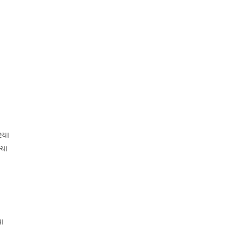
્યા
્યા
યા