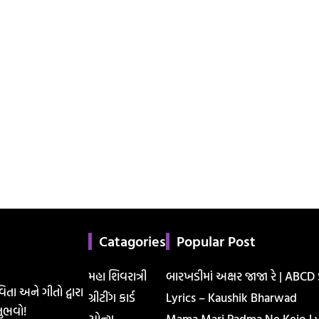
Catagories
Popular Post
મહા શિવરાત્રી
બારખડીમાં અક્ષર જાજા રે | ABCD
િતા અને ગીતો દ્વારા
ગ્રીટીંગ કાર્ડ
Lyrics – Kaushik Bharwad
ુભવો!
સોન્ગ
Mama Mari Padma Ne Kejo Lyr