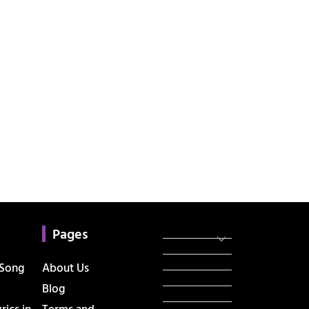
Categories
સરકારી માહિતી
Pages
રંગોળી
ધર્મ દર્શન
 Song
About Us
ટેકનોલોજી
Blog
હિસ્ટ્રી
ics in
Terms and