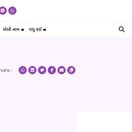
બેબી નામ
વધુ કઈ
hare :