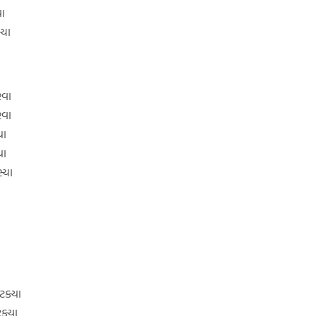
યા
્યા
રવા
રવા
યા
યા
્યા
ટક્યા
ક્યા