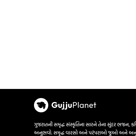
ગુજરાતની સમૃદ્ધ સંસ્કૃતિના સારને તેના સુંદર ભજન, કવ
અનુભવો. સમૃદ્ધ વારસો અને પરંપરાઓ જુઓ અને અન