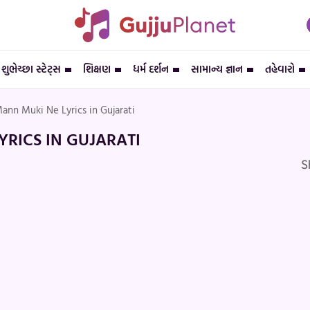
શુભેચ્છા સ્ટેટ્સ
શિક્ષણ
ધર્મ દર્શન
સામાન્ય જ્ઞાન
તહેવારો
ann Muki Ne Lyrics in Gujarati
RICS IN GUJARATI
S