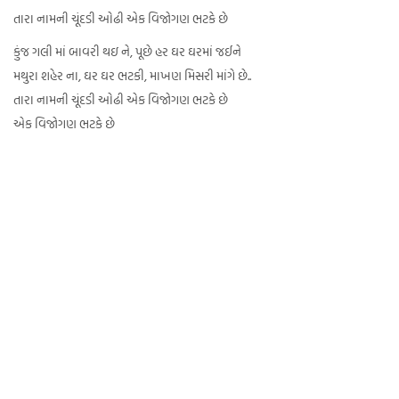
તારા નામની ચૂંદડી ઓઢી એક વિજોગણ ભટકે છે
કુંજ ગલી માં બાવરી થઇ ને, પૂછે હર ઘર ઘરમાં જઈને
મથુરા શહેર ના, ઘર ઘર ભટકી, માખણ મિસરી માંગે છે..
તારા નામની ચૂંદડી ઓઢી એક વિજોગણ ભટકે છે
એક વિજોગણ ભટકે છે