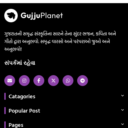
ગુજરાતની સમૃદ્ધ સંસ્કૃતિના સારને તેના સુંદર ભજન, કવિતા અને
ગીતો દ્વારા અનુભવો. સમૃદ્ધ વારસો અને પરંપરાઓ જુઓ અને
અનુભવો!
સંપર્કમાં રહેવા
Catagories
Popular Post
Pages