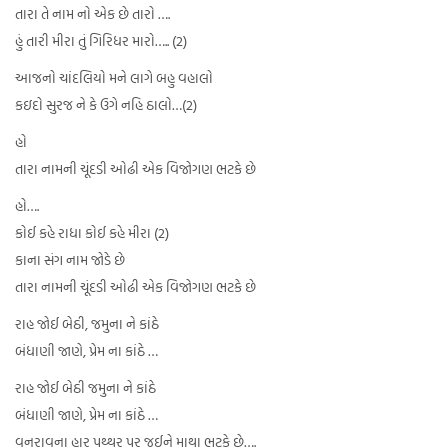
તારા તે નામ નો એક છે તારો ….
હું તારી મીરા તું ગિરિધર મારો….. (2)
આજનો ચાંદલિયો મને લાગે બહુ વહાલો
કઇદો સુરજ ને કે ઉગે નહિ ઠાલો…(2)
હો
તારા નામની ચૂંદડી ઓઢી એક વિજોગણ ભટકે છે
હો….
કોઈ કહે રાધા કોઈ કહે મીરા (2)
કાના સંગ નામ જોડે છે
તારા નામની ચૂંદડી ઓઢી એક વિજોગણ ભટકે છે
રાહ જોઈ બેઠી, જમુના ને કાંઠે
બંધાણી જાણે, પ્રેમ ના કાંઠે …
રાહ જોઈ બેઠી જમુના ને કાંઠે
બંધાણી જાણે, પ્રેમ ના કાંઠે …
વનરાવના હાર પથ્થર પર જઈને માથા ભટકે છે….