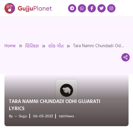
Skip
to
content
Home
Tara Namni Chundadi Odhi
લિરિક્સ
લોક ગીત
Gujarati Lyrics
TARA NAMNI CHUNDADI ODHI GUJARATI
LYRICS
1491
By
Gujju
06-05-2023
Views