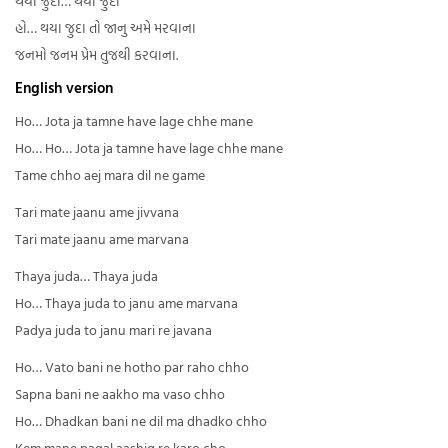
થયા જુદા… થયા જુદા
હો… થયા જુદા તો જાનુ અમે મરવાના
જનમો જનમ પ્રેમ તુજથી કરવાના.
English version
Ho… Jota ja tamne have lage chhe mane
Ho… Ho… Jota ja tamne have lage chhe mane
Tame chho aej mara dil ne game
Tari mate jaanu ame jivvana
Tari mate jaanu ame marvana
Thaya juda… Thaya juda
Ho… Thaya juda to janu ame marvana
Padya juda to janu mari re javana
Ho… Vato bani ne hotho par raho chho
Sapna bani ne aakho ma vaso chho
Ho… Dhadkan bani ne dil ma dhadko chho
Kem mane pagal aashiq re karo cho