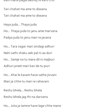
Tari chahat ma ame to diwana
Tari chahat ma ame to diwana
Haya juda… Thaya juda
Ho… Thaya juda to janu ame marvana
Padya juda to janu mari re javana
Ho… Tara vagar mari zindagi adhuri
Nahi sathi shaku aek pal ni aa duri
Ho… Samje na tu mara dil ni majburi
Adhuri preet mari kari de tu puri
Ho… Khai le kasam have sathe jivvani
Mari ja chhe tu mari re rahevani
Reshu bhela… Reshu bhela
Reshu bhela jag thi na darvana
Ho… Jota ja tamne have lage chhe mane