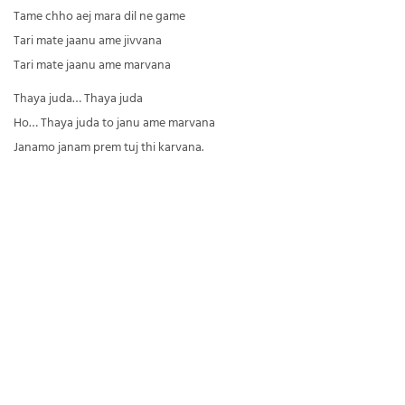
Tame chho aej mara dil ne game
Tari mate jaanu ame jivvana
Tari mate jaanu ame marvana
Thaya juda… Thaya juda
Ho… Thaya juda to janu ame marvana
Janamo janam prem tuj thi karvana.