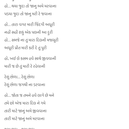
હો… થયા જુદા તો જાનુ અમે મરવાના
પડયા જુદા તો જાનુ મરી રે જવાના
હો… તારા વગર મારી જિંદગી અધૂરી
નહીં સહી શકું એક પલની આ દુરી
હો… સમજે ના તું મારા દિલની મજબૂરી
અધૂરી પ્રીત મારી કરી દે તું પુરી
હો.. ખઈ લે કસમ હવે સાથે જીવવાની
મારી જ છે તું મારી રે રહેવાની
રેશું ભેળા… રેશું ભેળા
રેશું ભેળા જગથી ના ડરવાના
હો… જોતા જ તમને હવે લાગે છે મને
તમે છો એજ મારા દિલ ને ગમે
તારી માટે જાનું અમે જીવવાના
તારી માટે જાનું અમે મરવાના