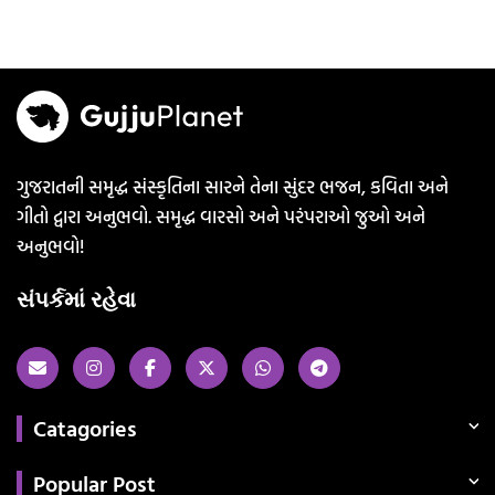
ગુજરાતની સમૃદ્ધ સંસ્કૃતિના સારને તેના સુંદર ભજન, કવિતા અને
ગીતો દ્વારા અનુભવો. સમૃદ્ધ વારસો અને પરંપરાઓ જુઓ અને
અનુભવો!
સંપર્કમાં રહેવા
Catagories
Popular Post