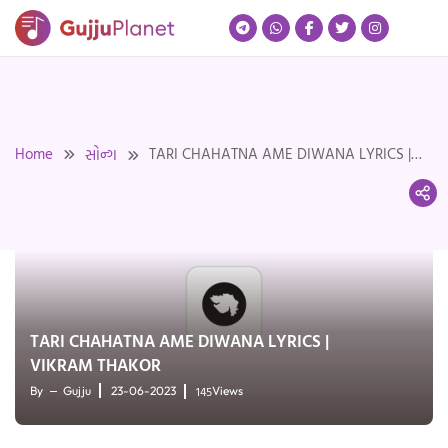
Skip
to
content
Home
TARI CHAHATNA AME DIWANA LYRICS |
સોન્ગ
VIKRAM THAKOR
TARI CHAHATNA AME DIWANA LYRICS |
VIKRAM THAKOR
145
By
Gujju
23-06-2023
Views