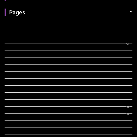
Pages
Categories
સરકારી માહિતી
રંગોળી
ધર્મ દર્શન
ટેકનોલોજી
હિસ્ટ્રી
મહાપુરુષો
સરકારી નોકરી
સુવિચારો
અભ્યાસ સામગ્રી
શિક્ષણ
વાર્તા
IPL
ટુરિઝમ
રેસિપી