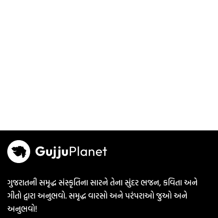
ગુજરાતની સમૃદ્ધ સંસ્કૃતિના સારને તેના સુંદર ભજન, કવિતા અને
ગીતો દ્વારા અનુભવો. સમૃદ્ધ વારસો અને પરંપરાઓ જુઓ અને
અનુભવો!