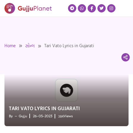
Skip
to
content
Home
Tari Vato Lyrics in Gujarati
સોન્ગ
TARI VATO LYRICS IN GUJARATI
384
By
Gujju
26-05-2023
Views