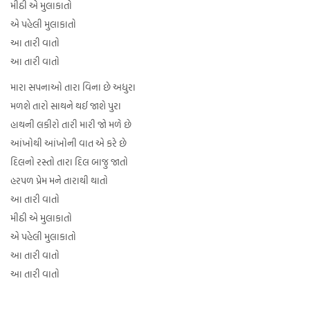
મીઠી એ મુલાકાતો
એ પહેલી મુલાકાતો
આ તારી વાતો
આ તારી વાતો
મારા સપનાઓ તારા વિના છે અધુરા
મળશે તારો સાથને થઈ જાશે પુરા
હાથની લકીરો તારી મારી જો મળે છે
આંખોથી આંખોની વાત એ કરે છે
દિલનો રસ્તો તારા દિલ બાજુ જાતો
હરપળ પ્રેમ મને તારાથી થાતો
આ તારી વાતો
મીઠી એ મુલાકાતો
એ પહેલી મુલાકાતો
આ તારી વાતો
આ તારી વાતો