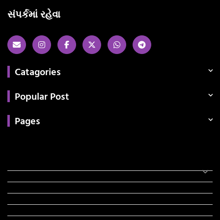
સંપર્કમાં રહેવા
Catagories
Popular Post
Pages
Categories
સરકારી માહિતી
રંગોળી
ધર્મ દર્શન
ટેકનોલોજી
હિસ્ટ્રી