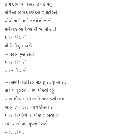
ધીમે ધીમે આ દિલ તારૂં થઈ ગયું
કોઈ ના જાણે આજે આ શું થઈ રહ્યું
એવો તારો મારો જન્મોનો નાતો
મને યાદ આવે આખી આખી રાતો
આ તારી વાતો
મીઠી એ મુલાકાતો
એ પહેલી મુલાકાતો
આ તારી વાતો
આ તારી વાતો
આ સમજે નહીં દિલ મારૂં શું કહું શું ના કહું
તારાથી દૂર રહીને કેમ એકલો રહું
આંખનો પલકારો જાણે સાંજ ઢળી જાય
ખોલે જો નજરતો થાય છે સવાર
આ તારો ચહેરો ના એકપલ ભુલાતો
બંધ આંખે પણ મુજને દેખતો
આ તારી વાતો