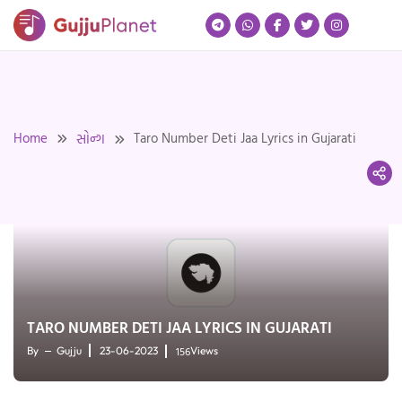
Skip
to
content
Home
Taro Number Deti Jaa Lyrics in Gujarati
સોન્ગ
TARO NUMBER DETI JAA LYRICS IN GUJARATI
156
By
Gujju
23-06-2023
Views