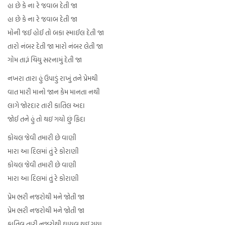
હા છે કે ના રે જવાબ દેતી જા
હા છે કે ના રે જવાબ દેતી જા
મોની જઈ હોઈ તો બકા સ્માઈલ દેતી જા
તારો નંબર દેતી જા મારો નંબર લેતી જા
ગોમ તારૂં ચિયુ સરનામું દેતી જા
નખરા તારા હું ઉપાડું રાખું તને પ્રેમથી
વાત મારી માનો જાન કેમ માનતા નથી
લાગે જોરદાર તારી કાતિલ અદા
જોઈ તને હું તો થઇ ગયો છું ફિદા
કોયલ જેવી તમારી છે વાણી
મારા આ દિલમાં તું રે કોરાણી
કોયલ જેવી તમારી છે વાણી
મારા આ દિલમાં તું રે કોરાણી
પ્રેમ ભરી નજરોથી મને જોતી જા
પ્રેમ ભરી નજરોથી મને જોતી જા
કાતિલ તારી નજરોથી ઘાયલ થઇ ગયા