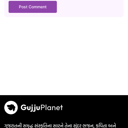
ગુજરાતની સમૃદ્ધ સંસ્કૃતિના સારને તેના સુંદર ભજન, કવિતા અને