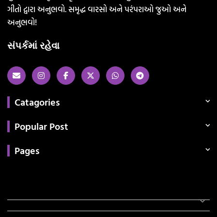
ગીતો દ્વારા અનુભવો. સમૃદ્ધ વારસો અને પરંપરાઓ જુઓ અને
અનુભવો!
સંપર્કમાં રહેવા
Catagories
Popular Post
Pages
Categories
સરકારી માહિતી
રંગોળી
ધર્મ દર્શન