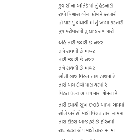
કુંવાસીના ઓતેડે માં તું હેડનારી
રાખે વિશ્વાસ એના કોમ રે કરનારી
હો પારણું બંધાવી માં તું ખમ્મા કરનારી
પુત્ર પરીવારની તું લાજ રાખનારી
એહે તારી જબરી છે નજર
તને સઘળી છે ખબર
તારી જબરી છે નજર
તને સઘળી છે ખબર
સૌની લાજ વિહત તારા હાથમાં રે
તારો થાય દીવો મારા ઘરમાં રે
વિહત ધન્ય ભાયગ મારા ગોમનાં રે
તારી દયાથી સુખ છલકે આખા ગામમાં
સૌને ભરોસો માડી વિહત તારા નામમાં
તારા દીકરા આજ ફરે છે ફોરેનમાં
સદા રટણ હોય માડી તારું મનમાં