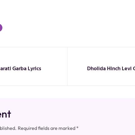
rati Garba Lyrics
Dholida Hinch Levi C
ent
blished.
Required fields are marked
*