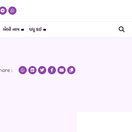
બેબી નામ
વધુ કઈ
hare :