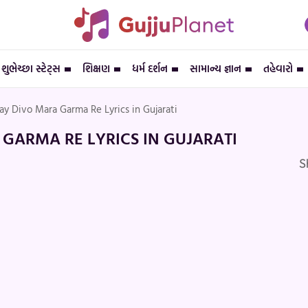
શુભેચ્છા સ્ટેટ્સ
શિક્ષણ
ધર્મ દર્શન
સામાન્ય જ્ઞાન
તહેવારો
ay Divo Mara Garma Re Lyrics in Gujarati
GARMA RE LYRICS IN GUJARATI
S