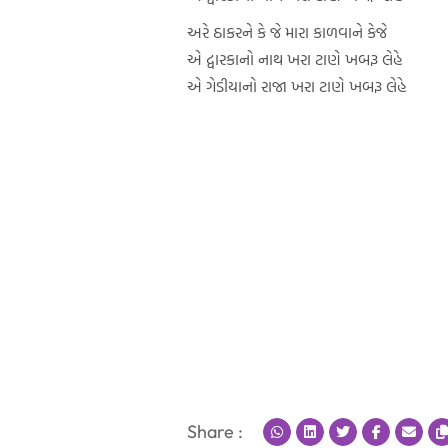
અરે ઠાકરને કે જે મારા કાળવાને કેજે
એ દ્વારકાનો નાથ ખરા ટાણે ખબરૂ લેહે
એ ગેડીયાનો રાજા ખરા ટાણે ખબરૂ લેહે
Share :