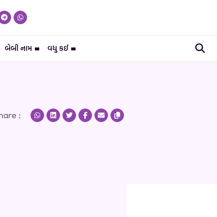
બેબી નામ
વધુ કઈ
hare :