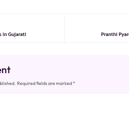
s in Gujarati
Pranthi Pyar
ent
blished.
Required fields are marked
*