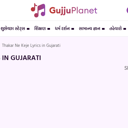
શુભેચ્છા સ્ટેટ્સ
શિક્ષણ
ધર્મ દર્શન
સામાન્ય જ્ઞાન
તહેવારો
Thakar Ne Keje Lyrics in Gujarati
 IN GUJARATI
S