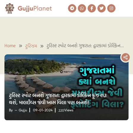
Skip
to
content
Home
ટુરિસ્ટ સ્પોટ બનશે ગુજરાત: દ્વારકામાં ડોલ્ફિન
ટુરિઝમ
ક્રૂઝ શરૂ થશે, માલદીવ્સ જેવી ખાસ વિલા પણ
બનશે!
ટુરિસ્ટ સ્પોટ બનશે ગુજરાત: દ્વારકામાં ડોલ્ફિન ક્રૂઝ શરૂ
થશે, માલદીવ્સ જેવી ખાસ વિલા પણ બનશે!
220
By
Gujju
09-01-2024
Views