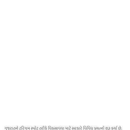
ગુજરાતને ટુરિઝમ સ્પોટ તરીકે વિકસાવવા માટે સરકારે વિવિધ પ્રયત્નો શરૂ કર્યા છે.