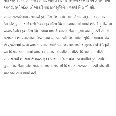
પણ અવિરત પ્રયત્નો થઈ રહ્યા છે. ત્યારે હવે શિવરાજપુરમાં એક્વેરિયમ બનાવવામાં
આવશે. જેથી સહેલાણીઓ દરિયાઈ જીવસૃષ્ટિને નજીકથી નિહાળી શકે.
રાજ્ય સરકારે ત્રણ સ્થળોએ ફ્લોટિંગ વિલા બાંધવાની તૈયારી શરૂ કરી છે. કડાણા
ડેમ, બેટ દ્વારકા અને ધરોઈ ડેમમાં ફ્લોટિંગ વિલા બનાવવામાં આવી શકે છે. દુનિયાના
અનેક દેશોમાં ફ્લોટિંગ વિલા જોવા મળે છે. ખાસ કરીને ટાપુઓ અને કુદરતી સૌંદર્ય
ધરાવતા દેશો પ્રવાસનને વિકસાવવા આ પ્રકારની વિલાઓની સુવિધા આપતા હોય
છે. ગુજરાતમાં ફરવા આવતા પ્રવાસીઓને પર્યટન સ્થળે નવો અનુભવ મળે તે હેતુથી
આ વિચારણા કરવામાં આવી છે. ખાનગી કંપનીને ફ્લોટિંગ વિલાની કામગીરી
સોંપાય તેવી શક્યતા છે. મહત્વનું છે કે, થોડા દિવસ પહેલા જ પાણીમાં ડૂબી ગયેલી
દ્વારકા નગરીના દર્શન સબરમરીનથી કરાવાની વિચારણા સરકાર કરી રહી હોવાની
વાત પણ સામે આવી હતી.