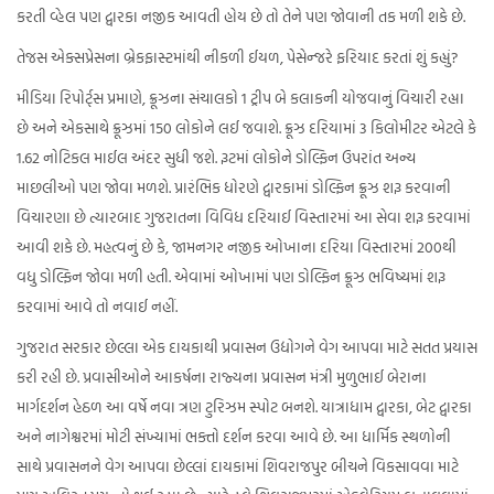
કરતી વ્હેલ પણ દ્વારકા નજીક આવતી હોય છે તો તેને પણ જોવાની તક મળી શકે છે.
તેજસ એક્સપ્રેસના બ્રેકફાસ્ટમાંથી નીકળી ઈયળ, પેસેન્જરે ફરિયાદ કરતાં શું કહ્યું?
મીડિયા રિપોર્ટ્સ પ્રમાણે, ક્રૂઝના સંચાલકો 1 ટ્રીપ બે કલાકની યોજવાનું વિચારી રહ્યા
છે અને એકસાથે ક્રૂઝમાં 150 લોકોને લઈ જવાશે. ક્રૂઝ દરિયામાં 3 કિલોમીટર એટલે કે
1.62 નોટિકલ માઈલ અંદર સુધી જશે. રૂટમાં લોકોને ડોલ્ફિન ઉપરાંત અન્ય
માછલીઓ પણ જોવા મળશે. પ્રારંભિક ધોરણે દ્વારકામાં ડોલ્ફિન ક્રૂઝ શરૂ કરવાની
વિચારણા છે ત્યારબાદ ગુજરાતના વિવિધ દરિયાઈ વિસ્તારમાં આ સેવા શરૂ કરવામાં
આવી શકે છે. મહત્વનું છે કે, જામનગર નજીક ઓખાના દરિયા વિસ્તારમાં 200થી
વધુ ડોલ્ફિન જોવા મળી હતી. એવામાં ઓખામાં પણ ડોલ્ફિન ક્રૂઝ ભવિષ્યમાં શરૂ
કરવામાં આવે તો નવાઈ નહીં.
ગુજરાત સરકાર છેલ્લા એક દાયકાથી પ્રવાસન ઉદ્યોગને વેગ આપવા માટે સતત પ્રયાસ
કરી રહી છે. પ્રવાસીઓને આકર્ષના રાજ્યના પ્રવાસન મંત્રી મુળુભાઈ બેરાના
માર્ગદર્શન હેઠળ આ વર્ષે નવા ત્રણ ટુરિઝમ સ્પોટ બનશે. યાત્રાધામ દ્વારકા, બેટ દ્વારકા
અને નાગેશ્વરમાં મોટી સંખ્યામાં ભક્તો દર્શન કરવા આવે છે. આ ધાર્મિક સ્થળોની
સાથે પ્રવાસનને વેગ આપવા છેલ્લાં દાયકામાં શિવરાજપુર બીચને વિકસાવવા માટે