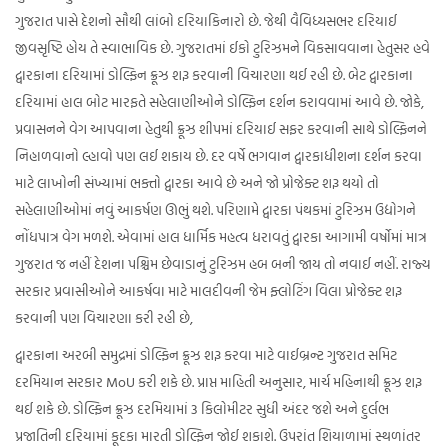
ગુજરાત પાસે દેશનો સૌથી લાંબો દરિયાકિનારો છે. જેથી વૈવિધ્યસભર દરિયાઈ
જીવસૃષ્ટિ હોય તે સ્વાભાવિક છે. ગુજરાતમાં ઈકો ટુરિઝમને વિકસાવવાના હેતુસર હવે
દ્વારકાના દરિયામાં ડોલ્ફિન ક્રૂઝ શરૂ કરવાની વિચારણા થઈ રહી છે. બેટ દ્વારકાના
દરિયામાં હાલ બોટ મારફતે સહેલાણીઓને ડોલ્ફિન દર્શન કરાવવામાં આવે છે. જોકે,
પ્રવાસનને વેગ આપવાના હેતુથી ક્રૂઝ શીપમાં દરિયાઈ સફર કરવાની સાથે ડોલ્ફિનને
નિહાળવાનો લ્હાવો પણ લઈ શકાય છે. દર વર્ષે ભગવાન દ્વારકાધીશના દર્શન કરવા
માટે લાખોની સંખ્યામાં ભક્તો દ્વારકા આવે છે અને જો પ્રોજેક્ટ શરૂ થયો તો
સહેલાણીઓમાં નવું આકર્ષણ ઊભું થશે. પરિણામે દ્વારકા પંથકમાં ટુરિઝમ ઉદ્યોગને
નોંધપાત્ર વેગ મળશે. એવામાં હાલ ધાર્મિક મહત્વ ધરાવતું દ્વારકા આગામી વર્ષોમાં માત્ર
ગુજરાત જ નહીં દેશના પશ્ચિમ છેવાડાનું ટુરિઝમ હબ બની જાય તો નવાઈ નહીં. રાજ્ય
સરકાર પ્રવાસીઓને આકર્ષવા માટે માલદીવની જેમ ફ્લોટિંગ વિલા પ્રોજેક્ટ શરૂ
કરવાની પણ વિચારણા કરી રહી છે,
દ્વારકાના અરબી સમુદ્રમાં ડોલ્ફિન ક્રૂઝ શરૂ કરવા માટે વાઈબ્રન્ટ ગુજરાત સમિટ
દરમિયાન સરકાર MoU કરી શકે છે. પ્રાપ્ત માહિતી અનુસાર, માર્ચ મહિનાથી ક્રૂઝ શરૂ
થઈ શકે છે. ડોલ્ફિન ક્રૂઝ દરમિયામાં 3 કિલોમીટર સુધી અંદર જશે અને દુર્લભ
પ્રજાતિની દરિયામાં કૂદકા મારતી ડોલ્ફિન જોઈ શકાશે. ઉપરાંત શિયાળામાં સ્થળાંતર