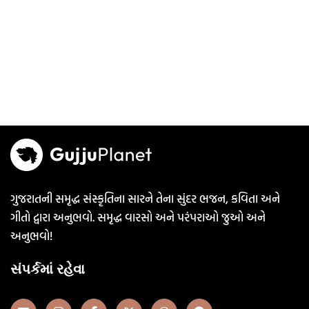
ગુજરાતની સમૃદ્ધ સંસ્કૃતિના સારને તેના સુંદર ભજન, કવિતા અને
ગીતો દ્વારા અનુભવો. સમૃદ્ધ વારસો અને પરંપરાઓ જુઓ અને
અનુભવો!
સંપર્કમાં રહેવા