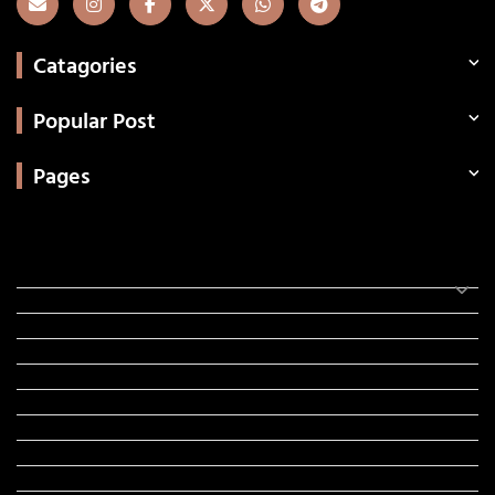
Catagories
Popular Post
Pages
Categories
સરકારી માહિતી
રંગોળી
ધર્મ દર્શન
ટેકનોલોજી
હિસ્ટ્રી
મહાપુરુષો
સરકારી નોકરી
સુવિચારો
અભ્યાસ સામગ્રી