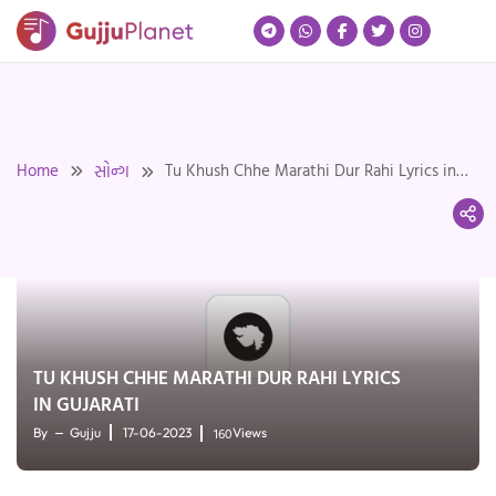
Skip
to
content
Home
Tu Khush Chhe Marathi Dur Rahi Lyrics in
સોન્ગ
Gujarati
TU KHUSH CHHE MARATHI DUR RAHI LYRICS
IN GUJARATI
160
By
Gujju
17-06-2023
Views