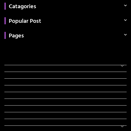
Catagories
Popular Post
Pages
Categories
સરકારી માહિતી
રંગોળી
ધર્મ દર્શન
ટેકનોલોજી
હિસ્ટ્રી
મહાપુરુષો
સરકારી નોકરી
સુવિચારો
અભ્યાસ સામગ્રી
શિક્ષણ
વાર્તા