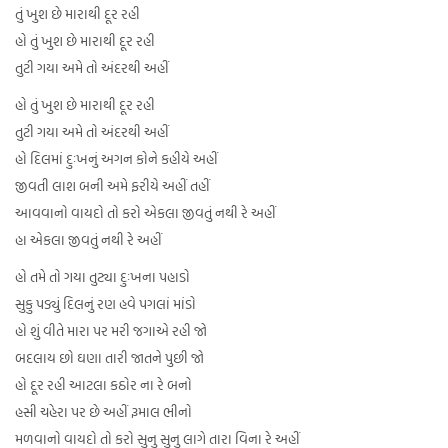
તું ખુશ છે મારાથી દૂર રહી
હો તું ખુશ છે મારાથી દૂર રહી
તુટી ગયા અમે તો અંદરથી અહીં
હો તું ખુશ છે મારાથી દૂર રહી
તુટી ગયા અમે તો અંદરથી અહીં
હો દિલમાં દુઃખનું અગન કોને કહીયે અહીં
જીવતી લાશ બની અમે ફરીયે અહીં તહીં
આવવાનો વાયદો તો કરો એકલા જીવતું નથી રે અહીં
હા એકલા જીવતું નથી રે અહીં
હો તમે તો ગયા તુટ્યા દુઃખના પહાડો
સુકુ પડ્યું દિલનું રણ હવે પગલાં માંડો
હો શું વીતે મારા પર મરી જગાએ રહી જો
બદલાય છો ઘણા તારી જાતને પુછી જો
હો દૂર રહી આટલા કઠોર ના રે બનો
હસી ચહેરા પર છે અહીં રૂમાલ ભીનો
મળવાનો વાયદો તો કરો સુનુ સુનુ લાગે તારા વિના રે અહીં