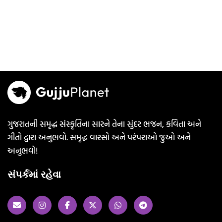
ગુજરાતની સમૃદ્ધ સંસ્કૃતિના સારને તેના સુંદર ભજન, કવિતા અને
ગીતો દ્વારા અનુભવો. સમૃદ્ધ વારસો અને પરંપરાઓ જુઓ અને
અનુભવો!
સંપર્કમાં રહેવા