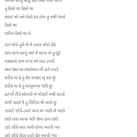
અલ્યા કેટલું કીધું પણ બેઠો નથી થાતો
તું ઉભો થા ઉભો થા
ક્યાર નો તને બેઠો કરૂ તોય તું નથી થાતો
ઉભો થા
પ્લીઝ ઉભો થા ને
રાતે મોડો હુવે સે ને હવાર મોડો ઉઠે
કામ-કાજ કરવું નઈ ને બાપા ને તું લૂંટે
નક્કામો કામ વગર નો બાર રખડે
જાત જાત ના ભાઈબંધ ની હારે રખડે
ઘડીક માં કે હું શેર બજાર નું કરું છુ
ઘડીક માં કે હું બાપુનગર જાઉં છુ
હરખી રીતે સોટાડી ને નોકરી નથી કરતો
વળી પાછો કે હું લિરિલ થી નાઉ છુ
ઝયારે ઝોવે ત્યારે પાન ના ગલ્લે ને ગલ્લે
ભલે તારા બાપા ચડી જાય હાવ ટલ્લે
તારે લીધે મારા માથે ધોળા આવી ગ્યાં
તારે લીધે લેણ-દારો ઘેર આવી ગ્યાં