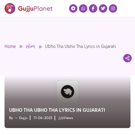
Skip
to
content
Home
Ubho Tha Ubho Tha Lyrics in Gujarati
સોન્ગ
UBHO THA UBHO THA LYRICS IN GUJARATI
229
By
Gujju
17-06-2023
Views