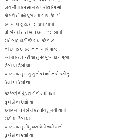
હાય નીતા કેમ સો ને હાય રીટા કેમ સો
કોક દી તો મને પૂછ હાય બાપા કેમ સો
કમાવા માં તું રઈશ જો હાવ આવો
તો એક દી તારો બાપ બની જાશે બાવો
રાતે ભાઈ પાર્ટી કરે બધા કરે ડાન્સ
નો દેખાડે છોકરી ને નો આપે ચાન્સ
આના કરતા મરી જા તું મેર મૂઆ ફાટી મૂઆ
ઉભો થા ઉભો થા
આટ આટલું ભસું સુ તોય ઉભો નથી થતો તું
ઉભો થા ઉભો થા
કેટકેટલું કીધું પણ બેઠો નથી થતો
તું બેઠો થા ઉભો થા
ક્યાર નો તને બેઠો કરૂ તોય તું નથી થાતો
બેઠો થા ઉભો થા
આટ આટલું કીધું પણ બેઠો નથી થાતો
તું બેઠો થા ઉભો થા