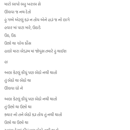
મારો બાપો બહુ ખરાબ સે
ઊંઘવા જ નથ દેતો
હું ગમ્મે એટલું કરૂં ન તોય એને હારૂં જ નો લાગે
હવાર માં પાટા મારે, ઉઠાડે
ઉઠ, ઉઠ
ઉભો થા ઝોય કૌંસ
હાલો મારા બેડરૂમ માં જોવુસ તમારે હું થાઈશ
હા
અલા કેટલું કીધું પણ બેઠો નથી થાતો
તું બેઠો થા બેઠો થા
ઊંઘવા દ્યો ને
અલા કેટલું કીધું પણ બેઠો નથી થાતો
તું ઉભો થા ઉભો થા
ક્યાર નો તને બેઠો કરૂ તોય તું નથી થાતો
ઉભો થા ઉભો થા