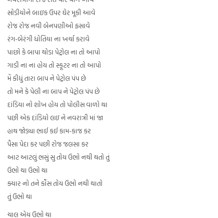
સોડીયોને બાઇક ઉપર ઘેર મૂકી આવે
રોજ રોજ નવી બેનપણીઓ ફસાવે
રંગ-બેરંગી ધોતિયા ના ખર્ચા કરાવે
પાછો કે બાપા થોડા પેટ્રોલ ના તો આપો
ગાડી ના ના હોય તો સ્કૂટર ના તો આપો
મેં કીધું તારા બાપ ને પેટ્રોલ પંપ છે
તો મને કે પેલી ના બાપ ને પેટ્રોલ પંપ છે
દાંડિયા નો શોખ હોય તો પોલીસ વાળો થા
પછી એક દાંડિયો લઇ ને નવરાત્રી માં જા
હાથ જોડ્યા ભાઈ કઈ કામ-કાજ કર
પૈસા પેદા કર પછી રોજ જલસા કર
આટ આટલું ભસું સુ તોય ઉભો નથી થતો તું
ઉભો થા ઉભો થા
ક્યાર નો તને કૌંસ તોય ઉભો નથી થાતો
તું ઉભો થા
ચાલ એય ઉભો થા