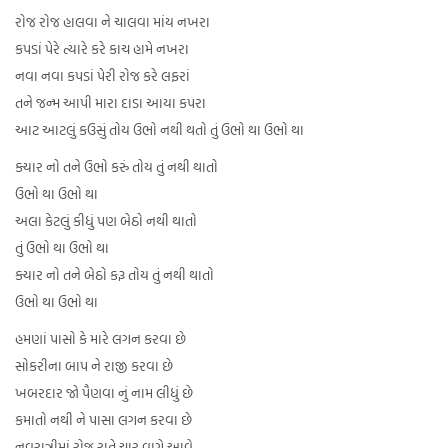
રોજ રોજ હાલવા ને ચાલવા માંય નખરા
કપડાં પેરે ત્યારે કરે કાચ હામે નખરા
નવા નવા કપડાં પેરી રોજ કરે લફરાં
તને જન્મ આપી મારા દાડા આયા કપરા
આટ આટલું કઉસું તોય ઉભો નથી થતો તું ઉભો થા ઉભો થા
ક્યાર નો તને ઉભો કરું તોય તું નથી થાતો
ઉભો થા ઉભો થા
અલા કેટલું કીધું પણ બેઠો નથી થાતો
તું ઉભો થા ઉભો થા
ક્યાર નો તને બેઠો કરૂ તોય તું નથી થાતો
ઉભો થા ઉભો થા
હમણાં પાસો કે મારે લગન કરવા છે
સોકરીના બાપ ને રાજી કરવા છે
ખબરદાર જો પૈણવા નું નામ લીધું છે
કમાતો નથી ને પાસા લગન કરવા છે
નવરાત્રીમાં રોજ રાતે ચાર વાગે આવે