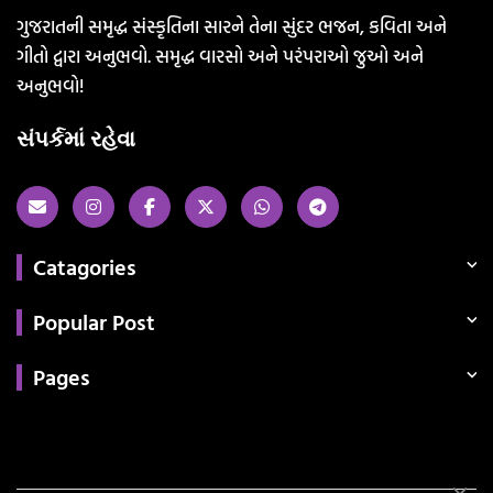
ગુજરાતની સમૃદ્ધ સંસ્કૃતિના સારને તેના સુંદર ભજન, કવિતા અને
ગીતો દ્વારા અનુભવો. સમૃદ્ધ વારસો અને પરંપરાઓ જુઓ અને
અનુભવો!
સંપર્કમાં રહેવા
Catagories
Popular Post
Pages
Categories
સરકારી માહિતી