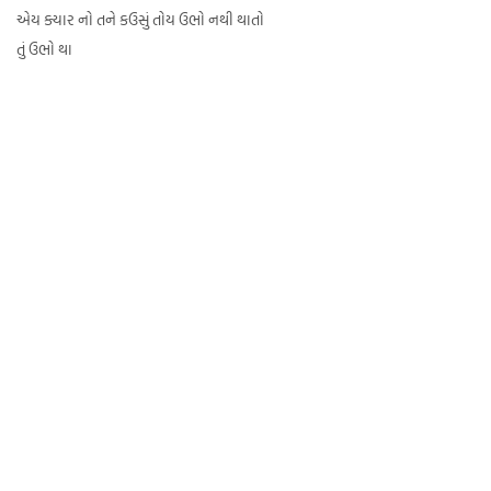
એય ક્યાર નો તને કઉસું તોય ઉભો નથી થાતો
તું ઉભો થા