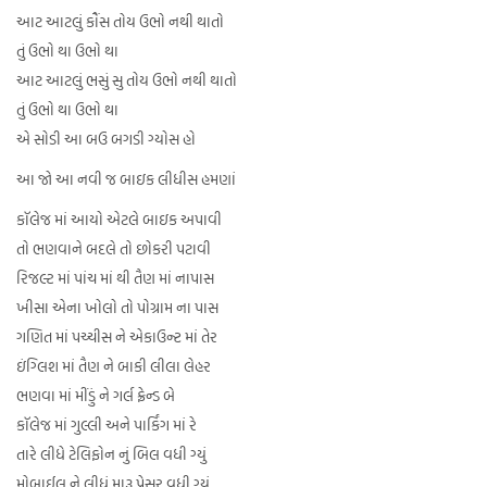
આટ આટલું કૌંસ તોય ઉભો નથી થાતો
તું ઉભો થા ઉભો થા
આટ આટલું ભસું સુ તોય ઉભો નથી થાતો
તું ઉભો થા ઉભો થા
એ સોડી આ બઉ બગડી ગ્યોસ હો
આ જો આ નવી જ બાઇક લીધીસ હમણાં
કૉલેજ માં આયો એટલે બાઇક અપાવી
તો ભણવાને બદલે તો છોકરી પટાવી
રિજલ્ટ માં પાંચ માં થી તૈણ માં નાપાસ
ખીસા એના ખોલો તો પોગ્રામ ના પાસ
ગણિત માં પચ્ચીસ ને એકાઉન્ટ માં તેર
ઇંગ્લિશ માં તૈણ ને બાકી લીલા લેહર
ભણવા માં મીંડું ને ગર્લ ફ્રેન્ડ બે
કૉલેજ માં ગુલ્લી અને પાર્કિંગ માં રે
તારે લીધે ટેલિફોન નું બિલ વધી ગ્યું
મોબાઈલ ને લીધું મારૂ પ્રેસર વધી ગ્યું