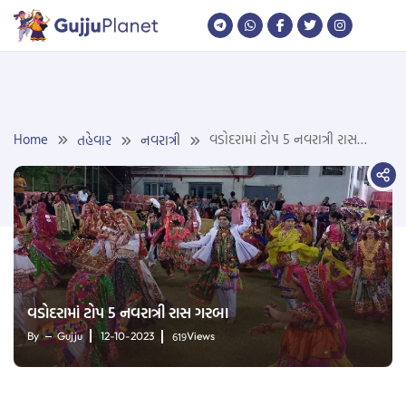
Skip
to
content
Home
વડોદરામાં ટોપ 5 નવરાત્રી રાસ
તહેવાર
નવરાત્રી
ગરબા
વડોદરામાં ટોપ 5 નવરાત્રી રાસ ગરબા
619
By
Gujju
12-10-2023
Views