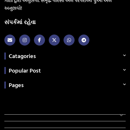
ગીતો દ્વારા અનુભવો. સમૃદ્ધ વારસો અને પરંપરાઓ જુઓ અને
અનુભવો!
સંપર્કમાં રહેવા
Catagories
Popular Post
Pages
Categories
સરકારી માહિતી
રંગોળી
ધર્મ દર્શન