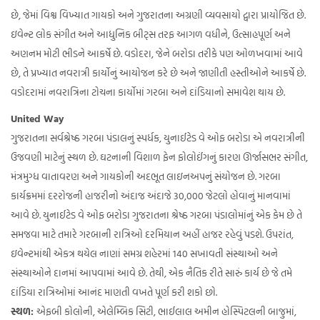
છે, જેમાં વિશ્વ વિખ્યાત ગાયકો અને ગુજરાતના અગ્રણી વ્યવસાયો દ્વારા પ્રાયોજિત છે.
ઇવેન્ટ લોક સંગીત અને આધુનિક બીટ્સ તરફ આગળ વધીને, ઉત્સાહપૂર્ણ અને
અણનમ મોટી ભીડને આકર્ષે છે. વડોદરા, જેને બરોડા તરીકે પણ ઓળખવામાં આવે
છે, તે પ્રખ્યાત નવરાત્રી કાર્યોનું આયોજન કરે છે અને જાણીતી હસ્તીઓને આકર્ષે છે.
વડોદરામાં નવરાત્રિના ટોચના કાર્યોમાં ગરબા અને દાંડિયાનો સમાવેશ થાય છે.
United Way
ગુજરાતના સર્વશ્રેષ્ઠ ગરબા પંડાલનું સ્પર્ધક, યુનાઈટેડ વે ઓફ બરોડા એ નવરાત્રીની
ઉજવણી માટેનું સ્થળ છે. ઘટનાની વિશાળ ફેન ફોલોઈંગનું કારણ ઊર્જાસભર સંગીત,
મંત્રમુગ્ધ વાતાવરણ અને ગાયકોની અદભૂત લાઇનઅપનું સંયોજન છે. ગરબા
કાર્યક્રમમાં દરરોજની હાજરીનો અંદાજ અંદાજે 30,000 જેટલો હોવાનું માનવામાં
આવે છે. યુનાઈટેડ વે ઓફ બરોડા ગુજરાતના શ્રેષ્ઠ ગરબા પંડાલોમાંનું એક કેમ છે તે
સમજવા માટે તમારે ગરબાની રાત્રિઓ દરમિયાન અહીં હાજર રહેવું પડશે. ઉપરાંત,
ઇવેન્ટમાંથી એકત્ર થયેલ નાણાં સમગ્ર શહેરમાં 140 સખાવતી સંસ્થાઓ અને
સંસ્થાઓને દાનમાં આપવામાં આવે છે. તેથી, એક નૈતિક રીતે સારું કાર્ય છે જે તમે
દાંડિયા રાત્રિઓમાં આનંદ માણતી વખતે પૂર્ણ કરી શકો છો.
સ્થળ:
એફબી કોલોની, એલેમ્બિક સિટી, ભાઈલાલ અમીન હોસ્પિટલની બાજુમાં,