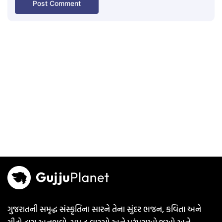
ગુજરાતની સમૃદ્ધ સંસ્કૃતિના સારને તેના સુંદર ભજન, કવિતા અને