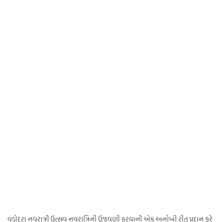
વડોદરા નવરાત્રી ઉત્સવ નવરાત્રિની ઉજવણી કરવાની એક અનોખી રીત પ્રદાન કરે