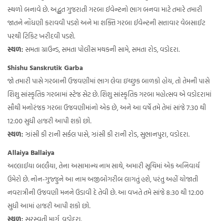
સ્થળો બનાવે છે. અદ્ભુત ગુજરાતી ગરબા ઈવેન્ટનો ભાગ બનવા માટે તમારે તમારી
જાતને નોંધણી કરાવવી પડશે અને મા શક્તિ ગરબા ઈવેન્ટની સત્તાવાર વેબસાઈટ
પરથી ટિકિટ ખરીદવી પડશે.
સ્થળ:
સમતા ગ્રાઉન્ડ, સમતા પોલીસ મથકની સામે, સમતા રોડ, વડોદરા.
Shishu Sanskrutik Garba
જો તમારી પાસે ગરબાની ઉજવણીમાં ભાગ લેવા ઇચ્છુક બાળકો હોય, તો તેમની પાસે
શિશુ સાંસ્કૃતિક ગરબામાં સ્ટેજ સેટ છે. શિશુ સાંસ્કૃતિક ગરબા મહોત્સવ એ વડોદરામાં
સૌથી મનોરંજક ગરબા ઉજવણીમાંનો એક છે, અને આ વર્ષે તમે તેમાં સાંજે 7:30 થી
12:00 સુધી હાજરી આપી શકો છો.
સ્થળ:
ઝાંસી કી રાની સર્કલ પાસે, ઝાંસી કી રાની રોડ, સુભાનપુરા, વડોદરા.
Allaiya Ballaiya
અલ્લાઈયા બલ્લૈયા, તેના અસામાન્ય નામ સાથે, અમારી સૂચિમાં એક અનિવાર્ય
ઉમેરો છે. નોન-ગુજ્જુને આ નામ અજીબોગરીબ લાગતું હશે, પરંતુ અહીં યોજાતી
નવરાત્રીની ઉજવણી મનને ઉડાવી દે તેવી છે. આ વખતે તમે સાંજે 8:30 થી 12:00
સુધી આમાં હાજરી આપી શકો છો.
સ્થળ:
સરસ્વતી માર્ગ, વડોદરા.