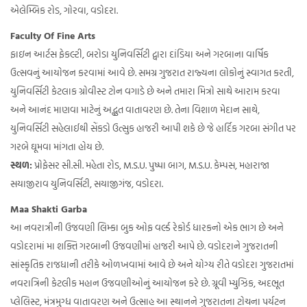
એલેમ્બિક રોડ, ગોરવા, વડોદરા.
Faculty Of Fine Arts
ફાઇન આર્ટસ ફેકલ્ટી, બરોડા યુનિવર્સિટી દ્વારા દાંડિયા અને ગરબાના વાર્ષિક
ઉત્સવનું આયોજન કરવામાં આવે છે. સમગ્ર ગુજરાત રાજ્યના લોકોનું સ્વાગત કરતી,
યુનિવર્સિટી કેટલાક ગ્રોવીસ્ટ ટોન વગાડે છે અને તમારા મિત્રો સાથે આરામ કરવા
અને આનંદ માણવા માટેનું અદ્ભુત વાતાવરણ છે. તેના વિશાળ મેદાન સાથે,
યુનિવર્સિટી સહેલાઈથી સેંકડો ઉત્સુક હાજરી આપી શકે છે જે હાર્દિક ગરબા સંગીત પર
ગરબે ઘૂમવા માંગતા હોય છે.
સ્થળ:
પ્રોફેસર સી.સી. મહેતા રોડ, M.S.U. પુષ્પા બાગ, M.S.U. કેમ્પસ, મહારાજા
સયાજીરાવ યુનિવર્સિટી, સયાજીગંજ, વડોદરા.
Maa Shakti Garba
આ નવરાત્રીની ઉજવણી લિમ્કા બુક ઓફ વર્લ્ડ રેકોર્ડ ધારકનો એક ભાગ છે અને
વડોદરામાં મા શક્તિ ગરબાની ઉજવણીમાં હાજરી આપે છે. વડોદરાને ગુજરાતની
સાંસ્કૃતિક રાજધાની તરીકે ઓળખવામાં આવે છે અને યોગ્ય રીતે વડોદરા ગુજરાતમાં
નવરાત્રિની કેટલીક મહાન ઉજવણીઓનું આયોજન કરે છે. ગ્રૂવી મ્યુઝિક, અદભૂત
પ્લેલિસ્ટ, મંત્રમુગ્ધ વાતાવરણ અને ઉત્સાહ આ સ્થાનને ગુજરાતના ટોચના પર્યટન