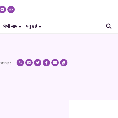
બેબી નામ
વધુ કઈ
hare :