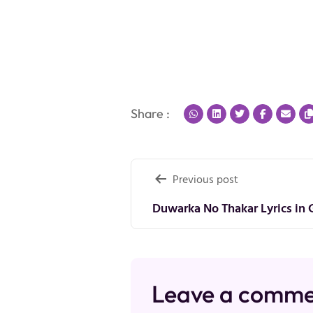
Share :
Post
Previous post
navigation
Duwarka No Thakar Lyrics in 
Leave a comm