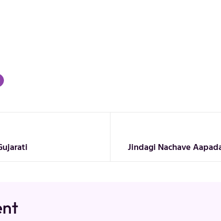
Gujarati
Jindagi Nachave Aapadaj
ent