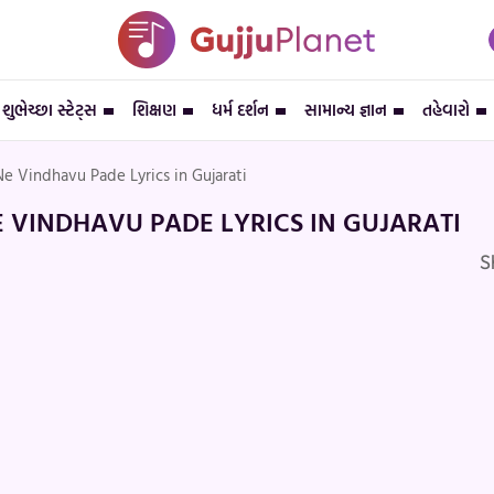
શુભેચ્છા સ્ટેટ્સ
શિક્ષણ
ધર્મ દર્શન
સામાન્ય જ્ઞાન
તહેવારો
e Vindhavu Pade Lyrics in Gujarati
 VINDHAVU PADE LYRICS IN GUJARATI
S