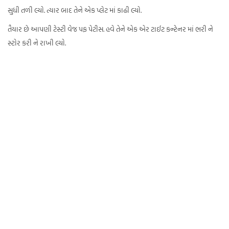
સુધી તળી લ્યો. ત્યાર બાદ તેને એક પ્લેટ માં કાઢી લ્યો.
તૈયાર છે આપણી ટેસ્ટી વેજ પફ પેટીસ. હવે તેને એક એર ટાઈટ કન્ટેનર માં ભરી ને
સ્ટોર કરી ને રાખી લ્યો.