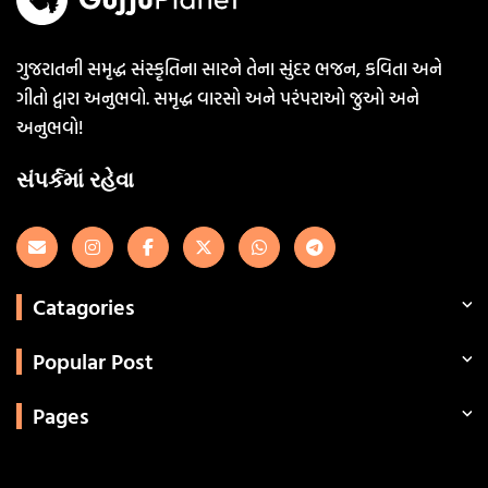
ગુજરાતની સમૃદ્ધ સંસ્કૃતિના સારને તેના સુંદર ભજન, કવિતા અને
ગીતો દ્વારા અનુભવો. સમૃદ્ધ વારસો અને પરંપરાઓ જુઓ અને
અનુભવો!
સંપર્કમાં રહેવા
Catagories
Popular Post
Pages
Categories