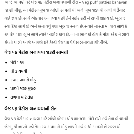
આજે આપણે ઘરે વેજ પફ પેટીસ બનાવવાની રીત – Veg puff patties banavani
rit શીખીશું. આ પેટીસ ખૂબ જ ઓછી સામગ્રી થી અને ખૂબ જડપથી બની ને તૈયાર
થઈ જાય છે, સાથે એકવાર બનાવ્યા પછી તેને સ્ટોર કરી ને રાખી શકાય છે. ખૂબ જ
સ્વાદિષ્ટ લાગે છે અને બનાવવું પણ ખૂબ જ સરળ છે. સવારે નાસ્તા માં ચાય સાથે કે
ક્યારેય પણ ભૂખ લાગે ત્યારે ખાઈ શકાય છે. નાના બાળકો હોય કે મોટા દરેક ને ભાવે
છે. તો ચાલો આજે આપણે ઘરે ટેસ્ટી વેજ પફ પેટીસ બનાવતા શીખીએ.
વેજ પફ પેટીસ બનાવવા જરૂરી સામગ્રી
મેંદો 1 કપ
ઘી 2 ચમચી
સ્વાદ પ્રમાણે મીઠું
પાણી જરૂર મુજબ
તળવા માટે તેલ
વેજ પફ પેટીસ બનાવવાની રીત
વેજ પફ પેટીસ બનાવવા માટે સૌથી પહેલાં એક બાઉલમાં મેંદો લ્યો. હવે તેમાં બે ચમચી
જેટલું ઘી નાખો. હવે તેમાં સ્વાદ પ્રમાણે મીઠું નાખો. હવે બધી સામગ્રી ને સરસ થી