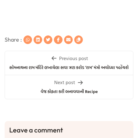
Share :
Post
Previous post
navigation
સોમનાથના રામ મંદિરે લખાયેલા સવા ત્રણ કરોડ ‘રામ’ મંત્રો અયોધ્યા પહોંચશે
Next post
વેજ કોફતા કરી બનાવવાની Recipe
Leave a comment