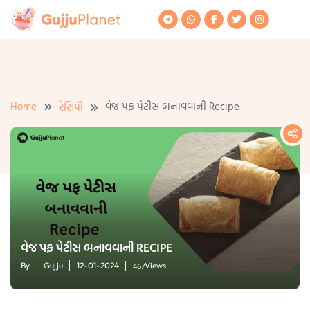
Skip
to
content
Home
વેજ પફ પેટીસ બનાવવાની Recipe
રેસિપી
વેજ પફ પેટીસ બનાવવાની RECIPE
467
By
Gujju
12-01-2024
Views