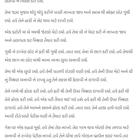
હલાવી ને મિક્સ કરી લ્યો.
તેમાં જરૂર મુજબ થોડું થોડું કરીને પાણી નાખતા જાવ અને સરસ થી સોફ્ટ લોટ ગુંથી
લ્યો. હવે તેને ઢાંકી ને સેટ થવા માટે રાખી દયો.
એક કટોરી માં બે ચમચી જેટલો મેંદો લ્યો. હવે તેમાં ઘી ને મેલ્ટ કરી ને નાખતા જાવ
અને હલાવતા ઘટ મિશ્રણ તૈયાર કરી લ્યો.
ગુંથી ને રાખેલ લોટ ને ફરી થી ગુંથી લ્યો. ત્યાર બાદ તેના બે ભાગ કરી લ્યો. હવે તેમાંથી
એક ભાગ ના લોટ માંથી નાના નાના લુવા બનાવી લ્યો.
તેમાં થી એક લુવો લ્યો. હવે તેની પાતળી રોટલી વણી લ્યો. હવે તેની ઉપર મેંદો અને ઘી
નું મિશ્રણ બનાવી ને રાખ્યું હતું તેને સરસ થી ફેલાવી ને લગાવી લ્યો.
તેને વચ્ચે થી ફોલ્ડ કરી લ્યો. હવે ફરી થી તેની ઉપર મિશ્રણ લગાવી લ્યો. હવે ફરી થી
તેને ફોલ્ડ કરી લ્યો. હવે એક પટી તૈયાર થઈ ગઈ હસે. હવે ફરી થી તેની ઉપર મિશ્રણ
લગાવો. હવે તેને આમને સામને ફોલ્ડ કરી લ્યો. ત્યાર બાદ તેને હલ્કા હાથે વણી લ્યો.
આવી રીતે બધી પેટીસ વણી ને તૈયાર કરી લ્યો.
ગેસ પર એક કઢાઇ મૂકો. હવે તેમાં તેલ નાખો. તેલ ગરમ થાય એટલે તેમાં તળવા માટે
બનાવી ને રાખેલ પેટીસ નાખો. હવે તેને ધીમા તાપે ગોલ્ડન બ્રાઉન કલર આવે ત્યાં