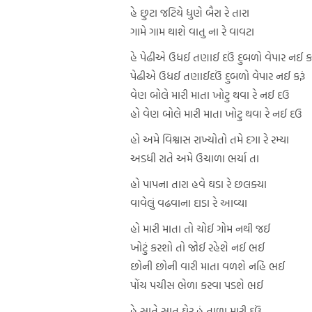
હે છુટા જટિયે ધુણે બૈરા રે તારા
ગામે ગામ થાશે વાતુ ના રે વાવટા
હે પેઢીએ ઉધઈ તણાઈ દઉં દુબળો વેપાર નઈ કર
પેઢીએ ઉધઈ તણાઈદઉં દુબળો વેપાર નઈ કરૂં
વેણ બોલે મારી માતા ખોટુ થવા રે નઈ દઉ
હો વેણ બોલે મારી માતા ખોટુ થવા રે નઈ દઉ
હો અમે વિશ્વાસ રાખ્યોતો તમે દગા રે રમ્યા
અડધી રાતે અમે ઉચાળા ભર્યા તા
હો પાપના તારા હવે ઘડા રે છલક્યા
વાવેલું વઢવાના દાડા રે આવ્યા
હો મારી માતા તો ચોઈ ગોમ નથી જઈ
ખોટું કરશો તો જોઈ રહેશે નઈ ભઈ
છોની છોની વારી માતા વળશે નહિ ભઈ
પોંચ પચીસ ભેળા કરવા પડશે ભઈ
હે સાતે સાત ઘેર હું તાળા મારી દઉં