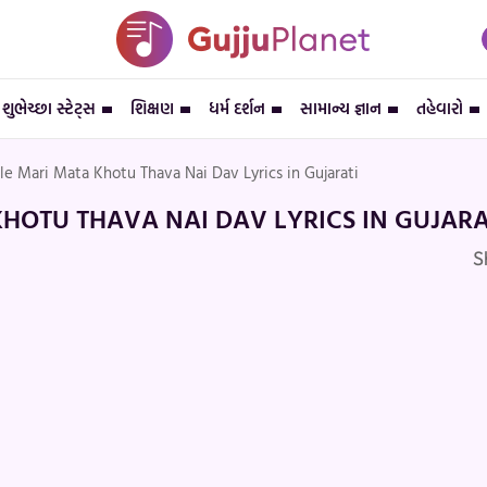
શુભેચ્છા સ્ટેટ્સ
શિક્ષણ
ધર્મ દર્શન
સામાન્ય જ્ઞાન
તહેવારો
e Mari Mata Khotu Thava Nai Dav Lyrics in Gujarati
HOTU THAVA NAI DAV LYRICS IN GUJARA
S