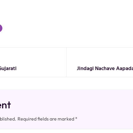
Gujarati
Jindagi Nachave Aapadaj
ent
blished.
Required fields are marked
*