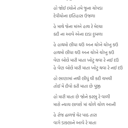
હો જોઈ લ્યોને તમે જુના ચોપડા
દેવીયોના ઇતિહાસ ઉજળા
હે માથે જેના માંએ હાથ રે મેલ્યા
કદી ના આવે એના દાડા દુબળા
હે હાથમો લીધા ઘઉં અન ચોખે ચોખુ કઉ
હાથમો લીધા ઘઉં અન ચોખે ચોખુ કઉ
વેણ બોલે મારી માતા ખોટુ થવા રે નઈ દઉ
હે વેણ બોલે મારી માતા ખોટુ થવા રે નઈ દઉ
હો ભાણામાં નથી લીધું ઘી કદી ચમચી
તોઈ મેં દીવો કરી માતા છે પુંજી
હો મારી માતા છે જોને કરભુ રે વાળી
મારો ન્યાય લાવશે માં ચોળે ચોળ આની
હે રોજ ઢાળજે ઘેર પાઠ તારા
વાગે ડાકલાને આવે રે માતા