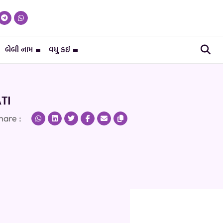
બેબી નામ
વધુ કઈ
TI
hare :