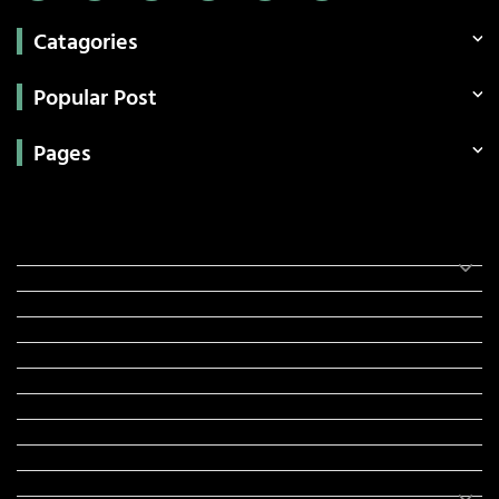
Catagories
Popular Post
Pages
Categories
સરકારી માહિતી
રંગોળી
ધર્મ દર્શન
ટેકનોલોજી
હિસ્ટ્રી
મહાપુરુષો
સરકારી નોકરી
સુવિચારો
અભ્યાસ સામગ્રી
શિક્ષણ