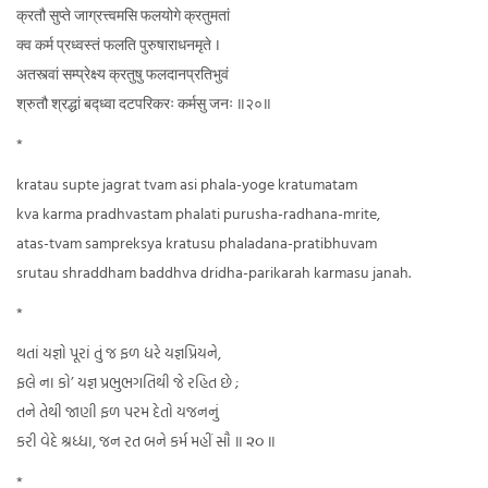
क्रतौ सुप्ते जाग्रत्त्वमसि फलयोगे क्रतुमतां
क्व कर्म प्रध्वस्तं फलति पुरुषाराधनमृते ।
अतस्त्वां सम्प्रेक्ष्य क्रतुषु फलदानप्रतिभुवं
श्रुतौ श्रद्धां बद्ध्वा दटपरिकरः कर्मसु जनः ॥२०॥
*
kratau supte jagrat tvam asi phala-yoge kratumatam
kva karma pradhvastam phalati purusha-radhana-mrite,
atas-tvam sampreksya kratusu phaladana-pratibhuvam
srutau shraddham baddhva dridha-parikarah karmasu janah.
*
થતાં યજ્ઞો પૂરાં તું જ ફળ ધરે યજ્ઞપ્રિયને,
ફલે ના કો’ યજ્ઞ પ્રભુભગતિથી જે રહિત છે ;
તને તેથી જાણી ફળ પરમ દેતો યજનનું
કરી વેદે શ્રધ્ધા, જન રત બને કર્મ મહીં સૌ ॥ ૨૦ ॥
*