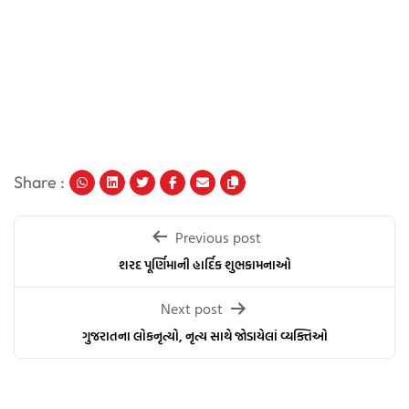
Share :
Post
Previous post
navigation
શરદ પૂર્ણિમાની હાર્દિક શુભકામનાઓ
Next post
ગુજરાતના લોકનૃત્યો, નૃત્ય સાથે જોડાયેલાં વ્યક્તિઓ