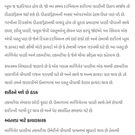
ખૂબ જ જરૂરિયાત હોય છે. જો આ સમય દરમિયાન શરીરમાં પાણીની ઉણપ સર્જાય તો
ડીહાઇડ્રેશન થઈ શકે છે. ડીહાઇડ્રેશનની અસર ઓવરઓલ હેલ્થ ઉપર પણ પડે છે.
ગરમીના દિવસોમાં ડીહાઇડ્રેશનથી બચવું હોય તો પૂરતા પ્રમાણમાં પાણી પીવાની સાથે
છાશ, લીંબુ પાણી, જ્યુસ જેવી વસ્તુઓનું સેવન પણ કરવું જોઈએ. આ સિવાય એક
એવી વસ્તુ પણ છે જેને દિવસ દરમિયાન તમે લઈ શકો છો અને તેનાથી શરીરને ખૂબ
જ ફાયદા થશે. સૌથી મોટો ફાયદો એ છે કે તેનાથી વજન ઝડપથી ઘટે છે. આ વસ્તુ છે
નાળિયેર પાણી અને તકમરીયા. તકમરીયા કે જેને ચીયા સીડ્સ પણ કહેવાય છે.
સ્વાસ્થ્ય નિષ્ણાતો જણાવે છે કે એક ગ્લાસ નાળિયેર પાણીમાં એક ચમચી તકમરીયા
પલાળીને પીવાથી વજન ઝડપથી ઘટે છે અને સાથે જ અન્ય ફાયદા પણ થાય છે. તો
ચાલો તમને જણાવીએ ઉનાળામાં આ વસ્તુ પીવાથી કેટલા ફાયદા થાય છે.
શરીરને મળે છે ઠંડક
તકમરીયા નેચરલ બોડી કુલંટ છે. ઉનાળામાં નાળિયેરના પાણી સાથે તેને લેવાથી
શરીરની ગરમી દૂર થાય છે અને પેટ સંબંધિત સમસ્યા મટે છે.
આંતરડા માટે ફાયદાકારક
નાળિયેર પાણીમાં તકમરીયા ઉમેરીને પીવાથી પાચનમાં સુધારો થાય છે તેનાથી