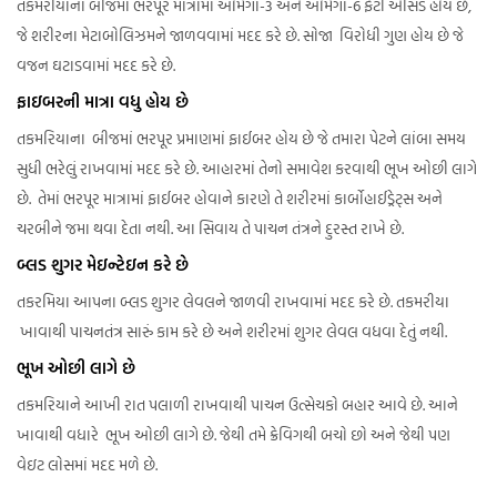
તકમરીયાના બીજમાં ભરપૂર માત્રામાં ઓમેગા-3 અને ઓમેગા-6 ફેટી એસિડ હોય છે,
જે શરીરના મેટાબોલિઝમને જાળવવામાં મદદ કરે છે. સોજા વિરોધી ગુણ હોય છે જે
વજન ઘટાડવામાં મદદ કરે છે.
ફાઇબરની માત્રા વધુ હોય છે
તકમરિયાના બીજમાં ભરપૂર પ્રમાણમાં ફાઈબર હોય છે જે તમારા પેટને લાંબા સમય
સુધી ભરેલું રાખવામાં મદદ કરે છે. આહારમાં તેનો સમાવેશ કરવાથી ભૂખ ઓછી લાગે
છે. તેમાં ભરપૂર માત્રામાં ફાઈબર હોવાને કારણે તે શરીરમાં કાર્બોહાઈડ્રેટ્સ અને
ચરબીને જમા થવા દેતા નથી. આ સિવાય તે પાચન તંત્રને દુરસ્ત રાખે છે.
બ્લડ શુગર મેઇન્ટેઇન કરે છે
તકરમિયા આપના બ્લડ શુગર લેવલને જાળવી રાખવામાં મદદ કરે છે. તકમરીયા
ખાવાથી પાચનતંત્ર સારું કામ કરે છે અને શરીરમાં શુગર લેવલ વધવા દેતું નથી.
ભૂખ ઓછી લાગે છે
તકમરિયાને આખી રાત પલાળી રાખવાથી પાચન ઉત્સેચકો બહાર આવે છે. આને
ખાવાથી વધારે ભૂખ ઓછી લાગે છે. જેથી તમે ક્રેવિગથી બચો છો અને જેથી પણ
વેઇટ લોસમાં મદદ મળે છે.