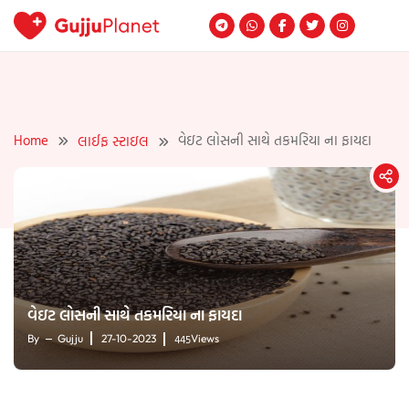
Skip
to
content
Home
વેઇટ લોસની સાથે તકમરિયા ના ફાયદા
લાઈફ સ્ટાઇલ
વેઇટ લોસની સાથે તકમરિયા ના ફાયદા
445
By
Gujju
27-10-2023
Views