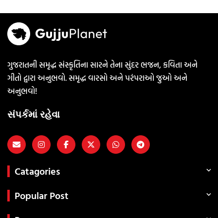
ગુજરાતની સમૃદ્ધ સંસ્કૃતિના સારને તેના સુંદર ભજન, કવિતા અને
ગીતો દ્વારા અનુભવો. સમૃદ્ધ વારસો અને પરંપરાઓ જુઓ અને
અનુભવો!
સંપર્કમાં રહેવા
Catagories
Popular Post