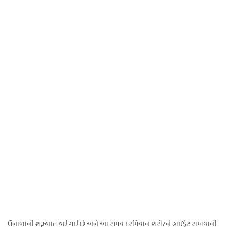
ઉનાળાની શરૂઆત થઈ ગઈ છે અને આ સમય દરમિયાન શરીરને હાઇડ્રેટ રાખવાની