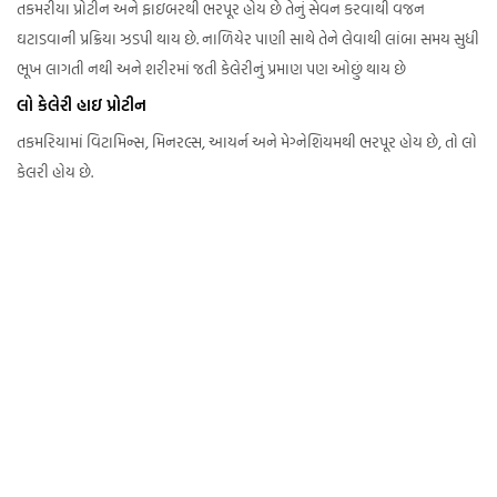
તકમરીયા પ્રોટીન અને ફાઇબરથી ભરપૂર હોય છે તેનું સેવન કરવાથી વજન
ઘટાડવાની પ્રક્રિયા ઝડપી થાય છે. નાળિયેર પાણી સાથે તેને લેવાથી લાંબા સમય સુધી
ભૂખ લાગતી નથી અને શરીરમાં જતી કેલેરીનું પ્રમાણ પણ ઓછું થાય છે
લો કેલેરી હાઇ પ્રોટીન
તકમરિયામાં વિટામિન્સ, મિનરલ્સ, આયર્ન અને મેગ્નેશિયમથી ભરપૂર હોય છે, તો લો
કેલરી હોય છે.