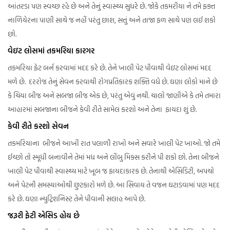
આંતરડા પણ સ્વચ્છ રહે છે અને તેનું સ્વાસ્થ્ય સુધરે છે. જોકે તકમરીયા ને તમે ફક્ત
નાળિયેરના પાણી સાથે જ નહીં પરંતુ છાશ, સત્તું અને તાજા ફળ સાથે પણ લઈ શકો
છો.
વેઇટ લોસમાં તકમરિયા કારગર
તકમરિયા ફેટ બર્ન કરવામાં મદદ કરે છે. તેને ખાલી પેટ પીવાથી વેઇટ લોસમાં મદદ
મળે છે. દરરોજ તેનું સેવન કરવાથી રોગપ્રતિકારક શક્તિ વધે છે. ઘણા લોકો માને છે
કે ચિયા બીજ અને સબજા બીજ એક છે, પરંતુ એવું નથી. ચાલો જાણીએ કે તમે તમારા
આહારમાં સબજાના બીજને કેવી રીતે સામેલ કરશો અને તેના ફાયદા શું છે.
કેવી રીતે કરશો સેવન
તકમરિયાના બીજને આખી રાત પલાળી રાખો અને સવારે ખાલી પેટ ખાઓ. જો તમે
ઈચ્છો તો સ્મૂધી બનાવીને તેમાં મધ અને લીંબુ મિક્સ કરીને પી શકો છો. તેના બીજને
ખાલી પેટ પીવાથી સ્વાસ્થ્ય માટે ખૂબ જ ફાયદાકારક છે. તેનાથી એસિડિટી, અપચો
અને પેટની સમસ્યાઓથી છુટકારો મળે છે. આ સિવાય તે વજન ઘટાડવામાં પણ મદદ
કરે છે. ઘણા ન્યુટ્રિશનિસ્ટ તેને પીવાની સલાહ આપે છે.
જરૂરી ફેટી એસિડ હોય છે