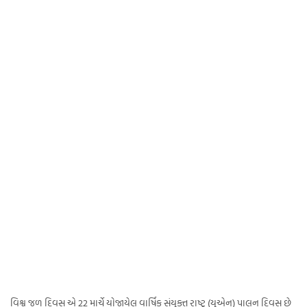
વિશ્વ જળ દિવસ એ 22 માર્ચે યોજાયેલ વાર્ષિક સંયુક્ત રાષ્ટ્ર (યુએન) પાલન દિવસ છે