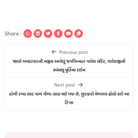
Share :
Post
Previous post
navigation
જાણો અમદાવાદની નજીક આવેલું જગવિખ્યાત ગણેશ મંદિર, ગણેશજીની
સ્વંયભૂ મૂર્તિના દર્શન
Next post
હોળી રમ્યા બાદ વાળ પીળા-લાલ થઈ ગયા છે, છુટકારો મેળવવા ફોલો કરો આ
ટિપ્સ