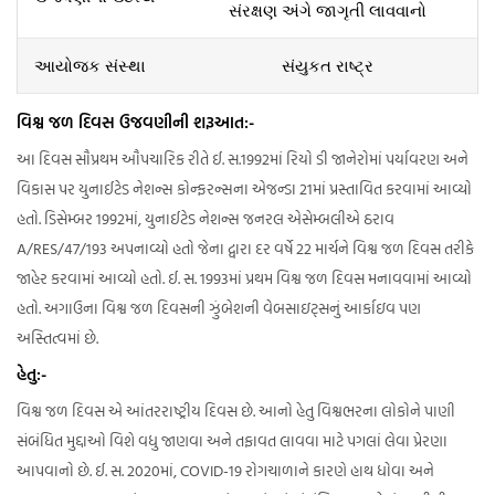
સંરક્ષણ અંગે જાગૃતી લાવવાનો
આયોજક સંસ્થા
સંયુકત રાષ્ટ્ર
વિશ્વ જળ દિવસ ઉજવણીની શરૂઆત:-
આ દિવસ સૌપ્રથમ ઔપચારિક રીતે ઈ. સ.1992માં રિયો ડી જાનેરોમાં પર્યાવરણ અને
વિકાસ પર યુનાઈટેડ નેશન્સ કોન્ફરન્સના એજન્ડા 21માં પ્રસ્તાવિત કરવામાં આવ્યો
હતો. ડિસેમ્બર 1992માં, યુનાઈટેડ નેશન્સ જનરલ એસેમ્બલીએ ઠરાવ
A/RES/47/193 અપનાવ્યો હતો જેના દ્વારા દર વર્ષે 22 માર્ચને વિશ્વ જળ દિવસ તરીકે
જાહેર કરવામાં આવ્યો હતો. ઈ. સ. 1993માં પ્રથમ વિશ્વ જળ દિવસ મનાવવામાં આવ્યો
હતો. અગાઉના વિશ્વ જળ દિવસની ઝુંબેશની વેબસાઇટ્સનું આર્કાઇવ પણ
અસ્તિત્વમાં છે.
હેતુ:-
વિશ્વ જળ દિવસ એ આંતરરાષ્ટ્રીય દિવસ છે. આનો હેતુ વિશ્વભરના લોકોને પાણી
સંબંધિત મુદ્દાઓ વિશે વધુ જાણવા અને તફાવત લાવવા માટે પગલાં લેવા પ્રેરણા
આપવાનો છે. ઈ. સ. 2020માં, COVID-19 રોગચાળાને કારણે હાથ ધોવા અને