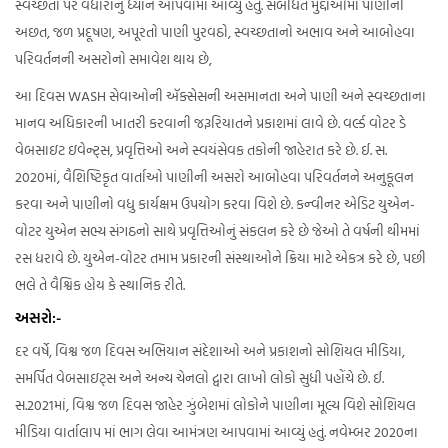
સ્વચ્છતા પર વધારાનું ધ્યાન આપવામાં આવ્યું હતું. સંબંધિત મુદ્દાઓમાં પાણીની
અછત, જળ પ્રદૂષણ, અપૂરતો પાણી પુરવઠો, સ્વચ્છતાનો અભાવ અને આબોહવા
પરિવર્તનની અસરોનો સમાવેશ થાય છે,
આ દિવસ WASH સેવાઓની ઍક્સેસની અસમાનતા અને પાણી અને સ્વચ્છતાના
માનવ અધિકારની ખાતરી કરવાની જરૂરિયાતને પ્રકાશમાં લાવે છે. વર્લ્ડ વોટર ડે
વેબસાઇટ ઇવેન્ટ્સ, પ્રવૃત્તિઓ અને સ્વયંસેવક તકોની જાહેરાત કરે છે. ઈ. સ.
2020માં, વૈશિષ્ટિકૃત વાર્તાઓ પાણીની અસરો આબોહવા પરિવર્તનને અનુકૂલન
કરવા અને પાણીનો વધુ કાર્યક્ષમ ઉપયોગ કરવા વિશે છે. કન્વીનર એડિટ યુએન-
વોટર યુએન સભ્ય સંગઠનો સાથે પ્રવૃત્તિઓનું સંકલન કરે છે જેઓ તે વર્ષની થીમમાં
રસ ધરાવે છે. યુએન-વોટર તમામ પ્રકારની સંસ્થાઓને ક્રિયા માટે એકત્ર કરે છે, પછી
ભલે તે વૈશ્વિક હોય કે સ્થાનિક રીતે.
અસરો:-
દર વર્ષે, વિશ્વ જળ દિવસ અભિયાન સંદેશાઓ અને પ્રકાશનો સોશિયલ મીડિયા,
સમર્પિત વેબસાઇટ્સ અને અન્ય ચેનલો દ્વારા લાખો લોકો સુધી પહોંચે છે. ઈ.
સ.2021માં, વિશ્વ જળ દિવસ જાહેર ઝુંબેશમાં લોકોને પાણીના મૂલ્ય વિશે સોશિયલ
મીડિયા વાર્તાલાપ માં ભાગ લેવા આમંત્રણ આપવામાં આવ્યું હતું. નવેમ્બર 2020ના