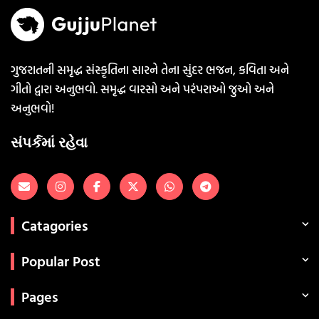
ગુજરાતની સમૃદ્ધ સંસ્કૃતિના સારને તેના સુંદર ભજન, કવિતા અને
ગીતો દ્વારા અનુભવો. સમૃદ્ધ વારસો અને પરંપરાઓ જુઓ અને
અનુભવો!
સંપર્કમાં રહેવા
Catagories
Popular Post
Pages