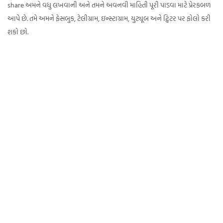
share અમને વધુ લખવાની અને તમને અવનવી માહિતી પૂરી પાડવા માટે પ્રેરકબળ
આપે છે. તમે અમને ફેસબુક, ટેલીગ્રામ, ઇન્સ્ટાગ્રામ, યુટ્યૂબ અને ટ્વિટર પર ફોલો કરી
શકો છો.