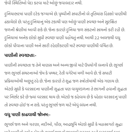
જેવી સ્થિતિઓ પેદા કરવા માટે ઓછું જવાબદાર નથી.
દુનિયાભરમાં પાણી દરેક જગ્યાએ છે. પૃથ્વીની સપાટીનો બે તૃતિયાંશ હિસ્સો પાણીથી
ઢંકાયેલો છે. પરંતુ દુનિયાનું એક ટકાથી પણ ઓછું પાણી સ્વચ્છ અને સુરક્ષિત
જળની શ્રેણીમાં આવી શકે છે. જેના કારણે દુનિયા જળ સંકટનો સામનો કરી રહી છે.
દુનિયામાં અનેક લોકો સુધી સ્વચ્છ પાણી પહોંચતું નથી. આથી 2.2 અબજથી વધુ
લોકો પીવાના પાણી અને સારી રહેણીકરણી માટે સ્વચ્છ પાણીથી વંચિત છે.
પાણીની સ્વચ્છતા:-
પાણીની સ્વચ્છતા જ તેને માણસ અને અન્ય જીવો માટે ઉપયોગી બનાવે છે. ભૂગર્ભ
જળ ભૂગર્ભ સંચરનાઓ જેમ કે પથ્થર, રેતી વગેરેમાં મળી આવે છે. જે સપાટી
પ્રક્રિયાઓથી અછૂતું રહે છે. જેના કારણે તે શુદ્ધ જળ સ્ત્રોતોમાંથી એક ગણાય છે.
એટલે સુધી કે વરસાદના પાણીની શુદ્ધતા પણ વાયુમંડળના તે ભાગની હવાની શુદ્ધતા
પર નિર્ભર કરે છે જ્યાં વરસાદ થાય છે. એટલે જ કહેવાય છે કે પહેલા વરસાદનું પાણી
તો સ્વચ્છ હોઈ જ ન શકે. પરંતુ ભૂગર્ભ જળ માટે એવું બંધન નથી.
વધુ પાણી કાઢવાથી જોખમ:-
ભૂગર્ભ જળ અને ઝરણા, નદીઓ, ઝીલ, આદ્રભૂમિ એટલે સુધી કે મહાસાગરો સુદ્ધા