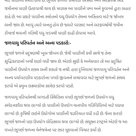
માટે પાણીનો સ્ત્રોત હોય છે. ભૂગર્ભ જળનો જમાવડો વરસાદ અને બરફવર્ષા બાદ
જમીનમાં પાણી ઉતરવાથી થાય છે. માણસ આ પાણીને પમ્પ અને કૂવાઓ દ્વારા બહાર
કાઢે છે. આ પ્રકારે પાણીના સ્ત્રોતનો વધુ ઉપયોગ તેમના અસ્તિત્વ માટે જ જોખમ
બની જાય છે. આવું ત્યારે બનતું હોય છે જ્યારે વરસાદ અને બરફવર્ષાથી જમીન
રીચાર્જ થવાની ગતિથી વધુ ઝડપથી પાણી કાઢી લેવામાં આવે.
જળવાયુ પરિવર્તન અને અન્ય પડકારો:-
ભૂગર્ભ જળને પ્રદૂષણથી ખુબ જોખમ છે. જેથી પાણીની કમી સાથે જ તેના
શુદ્ધિકરણનો ખર્ચો ઘણો વધી જાય છે. એટલે સુધી કે અનેકવાર તો આ પ્રદૂષિત
પાણીનો ઉપયોગ શક્ય બની શકતો જ નથી. હાલ દુનિયામાં જળવાયુ પરિવર્તન અને
અન્ય પર્યાવરણીય પડકારોના પગલે જીવનને બચાવવા માટે ભૂગર્ભ જળનો સંચય
કરવો એ પ્રમુખ લક્ષ્યાંકોમાં સામેલ કરવો પડશે.
જળવાયુ પરિવર્તનથી બગડતી સ્થિતિના પગલે ભૂગર્ભ જળનો ઉપયોગ વધુ
સંવેદનશીલ થવા લાગ્યો છે. પાણીનો ઉપયોગ માનવીય ગતિવિધિઓ માટે વધવા
લાગ્યો છે. કૃષિથી લઈને ઉદ્યોગોમાં પાણીની જરૂરિયાત વધી રહી છે. જેના કારણે
ભૂગર્ભ જળનો પણ ઉપયોગ બેહિસાબ થવા લાગ્યો છે. સંયુક્ત રાષ્ટ્રએ એટલે જ આ
વખતે ભૂગર્ભ જળના મેનેજમેન્ટ પર ભાર મૂકવાનો વિચાર કર્યો છે.