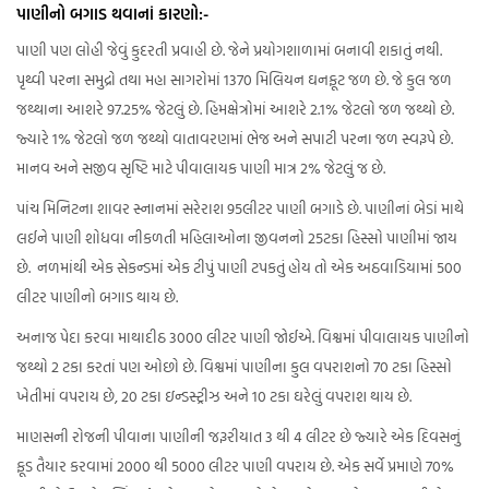
પાણીનો બગાડ થવાનાં કારણો:-
પાણી પણ લોહી જેવું કુદરતી પ્રવાહી છે. જેને પ્રયોગશાળામાં બનાવી શકાતું નથી.
પૃથ્વી પરના સમુદ્રો તથા મહા સાગરોમાં 1370 મિલિયન ઘનફૂટ જળ છે. જે કુલ જળ
જથ્થાના આશરે 97.25% જેટલું છે. હિમક્ષેત્રોમાં આશરે 2.1% જેટલો જળ જથ્થો છે.
જ્યારે 1% જેટલો જળ જથ્થો વાતાવરણમાં ભેજ અને સપાટી પરના જળ સ્વરૂપે છે.
માનવ અને સજીવ સૃષ્ટિ માટે પીવાલાયક પાણી માત્ર 2% જેટલું જ છે.
પાંચ મિનિટના શાવર સ્નાનમાં સરેરાશ 95લીટર પાણી બગાડે છે. પાણીનાં બેડાં માથે
લઈને પાણી શોધવા નીકળતી મહિલાઓના જીવનનો 25ટકા હિસ્સો પાણીમાં જાય
છે. નળમાંથી એક સેકન્ડમાં એક ટીપું પાણી ટપકતું હોય તો એક અઠવાડિયામાં 500
લીટર પાણીનો બગાડ થાય છે.
અનાજ પેદા કરવા માથાદીઠ 3000 લીટર પાણી જોઈએ. વિશ્વમાં પીવાલાયક પાણીનો
જથ્થો 2 ટકા કરતાં પણ ઓછો છે. વિશ્વમાં પાણીના કુલ વપરાશનો 70 ટકા હિસ્સો
ખેતીમાં વપરાય છે, 20 ટકા ઇન્ડસ્ટ્રીઝ અને 10 ટકા ઘરેલું વપરાશ થાય છે.
માણસની રોજની પીવાના પાણીની જરૂરીયાત 3 થી 4 લીટર છે જ્યારે એક દિવસનું
ફૂડ તૈયાર કરવામાં 2000 થી 5000 લીટર પાણી વપરાય છે. એક સર્વે પ્રમાણે 70%