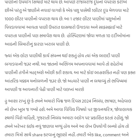
પાણીનો ઉપયોગ સિંચાઈ માટે થાય છે. આપણે રોજબરોજ દૂધનો વપરાશ કરીએ
છીએ પરંતુ એ જાણીને નવાઇ વાગશે કે એક પશુ પાસેથી 1લીટર દૂધ મેળવવા માટે
1000 લીટર પાણીનો વપરાશ થાય છે. આ 1 હજાર લીટર પાણીમાં પશુઓનો
પિવડાવવામાં આવતા પાણી ઉપરાંત ઘાસચારો ઉગાડવા અને સાફસફાઈ માટે
વપરાતા પાણીનો પણ સમાવેશ થાય છે. હોસ્પિટલમાં જોવા મળતા 10 દર્દીઓમાંના
આઠની બિમારીનું કારણ ખરાબ પાણી છે.
જ્યાં એક લોટા પાણીથી કાર્ય સંપન્ન થઈ શકતું હોય ત્યાં એક બાલદી પાણી
બગાડવાની જરૂર નથી. આ જાતનો અભિગમ અપનાવવામાં આવે તો શહેરોમાં
પાણીની તંગીને મહદ્અંશે ઓછી કરી શકાય. આ માટે કોઇ બાહ્યશકિત નહી પણ ફક્ત
આંતરિક મક્કમ મનોબળની જરૂર છે. જો અત્યારે પાણી ન બચાવ્યું તો ભવિષ્યમાં
આપણી જ આવનારી પેઢી પાણી માટે વલખાં મારશે
હું આશા રાખું છું કે તમને અમારો વિશ્વ જળ દિવસ 2024 નિબંધ, ભાષણ, અહેવાલ
નો લેખ ખૂબ જ ગમ્યો હશે. અમે આવા વિવિઘ વિષયો ૫ર જીવનચરિત્ર, જોવાલાયક
સ્થળો વિશે માહિતી, ગુજરાતી નિબંધ અમારા બ્લોગ પર પ્રકાશિત કરતાં રહીશું. જો
તમને ખરેખર કંઈક નવું જાણવા મળ્યું હોય અને આ લેખ ઉપયોગી બન્યો હોય તો
તમારા મિત્રો સાથે share કરવાનું ભૂલશો નહીં. તમારી એક like, comment અને