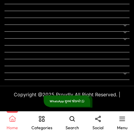
યોજના
રાજનીતિ
ફીફા
તહેવાર
સમાચાર
યોગા
મોટીવેશનલ સ્ટેટ્સ
સ્ટેટ્સ
ફન ઝોન
સોન્ગ
લિરિક્સ
Uncategorized
Copyright @2025 Proudly All Right Reserved. |
WhatsApp ગ્રુપમાં જોડાવો!
GujjuPlanet
.
Home
Categories
Search
Social
Menu