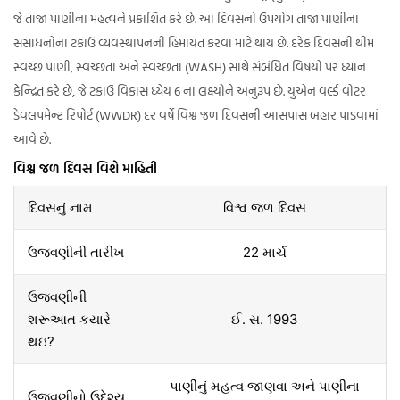
જે તાજા પાણીના મહત્વને પ્રકાશિત કરે છે. આ દિવસનો ઉપયોગ તાજા પાણીના
સંસાધનોના ટકાઉ વ્યવસ્થાપનની હિમાયત કરવા માટે થાય છે. દરેક દિવસની થીમ
સ્વચ્છ પાણી, સ્વચ્છતા અને સ્વચ્છતા (WASH) સાથે સંબંધિત વિષયો પર ધ્યાન
કેન્દ્રિત કરે છે, જે ટકાઉ વિકાસ ધ્યેય 6 ના લક્ષ્યોને અનુરૂપ છે. યુએન વર્લ્ડ વોટર
ડેવલપમેન્ટ રિપોર્ટ (WWDR) દર વર્ષે વિશ્વ જળ દિવસની આસપાસ બહાર પાડવામાં
આવે છે.
વિશ્વ જળ દિવસ વિશે માહિતી
દિવસનું નામ
વિશ્વ જળ દિવસ
ઉજવણીની તારીખ
22 માર્ચ
ઉજવણીની
શરૂઆત કયારે
ઈ. સ. 1993
થઇ?
પાણીનું મહત્વ જાણવા અને પાણીના
ઉજવણીનો ઉદેશ્ય