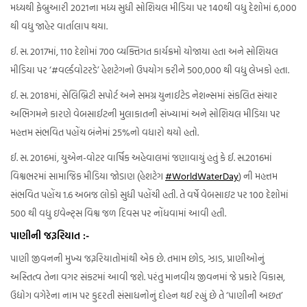
મધ્યથી ફેબ્રુઆરી 2021ના મધ્ય સુધી સોશિયલ મીડિયા પર 140થી વધુ દેશોમાં 6,000
થી વધુ જાહેર વાર્તાલાપ થયા.
ઈ. સ. 2017માં, 110 દેશોમાં 700 વ્યક્તિગત કાર્યક્રમો યોજાયા હતા અને સોશિયલ
મીડિયા પર ‘#વર્લ્ડવોટરડે’ હેશટેગનો ઉપયોગ કરીને 500,000 થી વધુ લેખકો હતા.
ઈ. સ. 2018માં, સેલિબ્રિટી સપોર્ટ અને સમગ્ર યુનાઈટેડ નેશન્સમાં સંકલિત સંચાર
અભિગમને કારણે વેબસાઈટની મુલાકાતની સંખ્યામાં અને સોશિયલ મીડિયા પર
મહત્તમ સંભવિત પહોંચ બંનેમાં 25%નો વધારો થયો હતો.
ઈ. સ. 2016માં, યુએન-વોટર વાર્ષિક અહેવાલમાં જણાવાયું હતું કે ઈ. સ.2016માં
વિશ્વભરમાં સામાજિક મીડિયા જોડાણ (હેશટેગ
#WorldWaterDay
) ની મહત્તમ
સંભવિત પહોંચ 1.6 અબજ લોકો સુધી પહોંચી હતી. તે વર્ષે વેબસાઇટ પર 100 દેશોમાં
500 થી વધુ ઇવેન્ટ્સ વિશ્વ જળ દિવસ પર નોંધવામાં આવી હતી.
પાણીની જરૂરિયાત :-
પાણી જીવનની મુખ્ય જરૂરિયાતોમાંથી એક છે. તમામ છોડ, ઝાડ, પ્રાણીઓનું
અસ્તિત્વ તેના વગર સંકટમાં આવી જશે. પરંતુ માનવીય જીવનમાં જે પ્રકારે વિકાસ,
ઉદ્યોગ વગેરેના નામ પર કુદરતી સંસાધનોનું દોહન થઈ રહ્યું છે તે ‘પાણીની અછત’