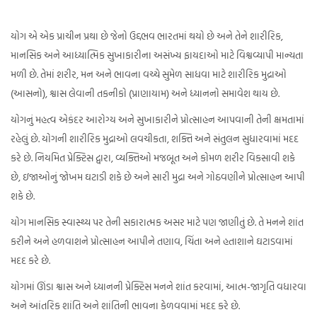
યોગ એ એક પ્રાચીન પ્રથા છે જેનો ઉદ્દભવ ભારતમાં થયો છે અને તેને શારીરિક,
માનસિક અને આધ્યાત્મિક સુખાકારીના અસંખ્ય ફાયદાઓ માટે વિશ્વવ્યાપી માન્યતા
મળી છે. તેમાં શરીર, મન અને ભાવના વચ્ચે સુમેળ સાધવા માટે શારીરિક મુદ્રાઓ
(આસનો), શ્વાસ લેવાની તકનીકો (પ્રાણાયામ) અને ધ્યાનનો સમાવેશ થાય છે.
યોગનું મહત્વ એકંદર આરોગ્ય અને સુખાકારીને પ્રોત્સાહન આપવાની તેની ક્ષમતામાં
રહેલું છે. યોગની શારીરિક મુદ્રાઓ લવચીકતા, શક્તિ અને સંતુલન સુધારવામાં મદદ
કરે છે. નિયમિત પ્રેક્ટિસ દ્વારા, વ્યક્તિઓ મજબૂત અને કોમળ શરીર વિકસાવી શકે
છે, ઇજાઓનું જોખમ ઘટાડી શકે છે અને સારી મુદ્રા અને ગોઠવણીને પ્રોત્સાહન આપી
શકે છે.
યોગ માનસિક સ્વાસ્થ્ય પર તેની સકારાત્મક અસર માટે પણ જાણીતું છે. તે મનને શાંત
કરીને અને હળવાશને પ્રોત્સાહન આપીને તણાવ, ચિંતા અને હતાશાને ઘટાડવામાં
મદદ કરે છે.
યોગમાં ઊંડા શ્વાસ અને ધ્યાનની પ્રેક્ટિસ મનને શાંત કરવામાં, આત્મ-જાગૃતિ વધારવા
અને આંતરિક શાંતિ અને શાંતિની ભાવના કેળવવામાં મદદ કરે છે.