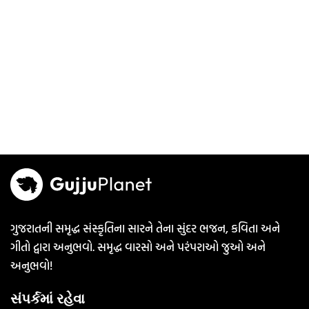
ગુજરાતની સમૃદ્ધ સંસ્કૃતિના સારને તેના સુંદર ભજન, કવિતા અને
ગીતો દ્વારા અનુભવો. સમૃદ્ધ વારસો અને પરંપરાઓ જુઓ અને
અનુભવો!
સંપર્કમાં રહેવા