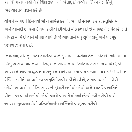
દર્શાવી શકાય નહીં. તે રોજિંદા જીવનની અંધાધૂંધી વચ્ચે શાંતિ અને શાંતિનું
અભયારણ્ય પ્રદાન કરે છે.
યોગને આપણી દિનચર્યાઓમાં સામેલ કરીને, આપણે સ્વસ્થ શરીર, સંતુલિત મન
અને આનંદી ભાવના કેળવી શકીએ છીએ. તે એક પ્રથા છે જે આપણને સર્વગ્રાહી રીતે
પોષણ આપે છે અને પોષણ આપે છે, જે આપણને વધુ સુમેળભર્યું અને પરિપૂર્ણ
જીવન જીવવા દે છે.
નિષ્કર્ષમાં, યોગનું મહત્વ આરોગ્ય અને સુખાકારી પ્રત્યેના તેના સર્વગ્રાહી અભિગમમાં
રહેલું છે. તે આપણને શારીરિક, માનસિક અને આધ્યાત્મિક રીતે લાભ આપે છે, જે
આપણને આપણા જીવનમાં સંતુલન અને સંવાદિતા પ્રાપ્ત કરવામાં મદદ કરે છે. યોગની
પ્રેક્ટિસ કરીને, આપણે સ્વ-જાગૃતિ કેળવી શકીએ છીએ, તણાવ ઘટાડી શકીએ
છીએ, આપણી શારીરિક તંદુરસ્તી સુધારી શકીએ છીએ અને આંતરિક શાંતિને
પ્રોત્સાહન આપી શકીએ છીએ. ચાલો આપણે યોગની ભેટને સ્વીકારીએ અને
આપણા જીવનમાં તેની પરિવર્તનશીલ શક્તિનો અનુભવ કરીએ.