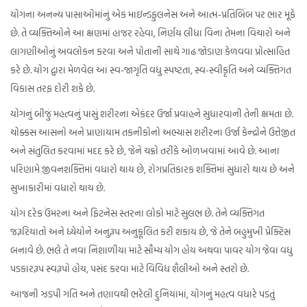
યોગના અનન્ય પાસાઓમાંનું એક માઇન્ડફુલનેસ અને આત્મ-પ્રતિબિંબ પર ભાર મૂકે
છે. તે વ્યક્તિઓને આ ક્ષણમાં હાજર રહેવા, નિર્ણય લીધા વિના તેમના વિચારો અને
લાગણીઓનું અવલોકન કરવા અને પોતાની સાથે ગાઢ જોડાણ કેળવવા પ્રોત્સાહિત
કરે છે. યોગ દ્વારા મેળવેલ આ સ્વ-જાગૃતિ વધુ સ્પષ્ટતા, સ્વ-સ્વીકૃતિ અને વ્યક્તિગત
વિકાસ તરફ દોરી શકે છે.
યોગનું બીજું મહત્વનું પાસું શરીરના એકંદર ઉર્જા પ્રવાહને સુધારવાની તેની ક્ષમતા છે.
ચોક્કસ આસનો અને પ્રાણાયામ તકનીકોનો અભ્યાસ શરીરના ઉર્જા કેન્દ્રોને ઉત્તેજીત
અને સંતુલિત કરવામાં મદદ કરે છે, જેને ચક્રો તરીકે ઓળખવામાં આવે છે. આના
પરિણામે જીવનશક્તિમાં વધારો થાય છે, રોગપ્રતિકારક શક્તિમાં સુધારો થાય છે અને
સુખાકારીમાં વધારો થાય છે.
યોગ દરેક ઉંમરના અને ફિટનેસ સ્તરના લોકો માટે સુલભ છે. તેને વ્યક્તિગત
જરૂરિયાતો અને ધ્યેયોને અનુરૂપ અનુકૂલિત કરી શકાય છે, જે તેને બહુમુખી પ્રેક્ટિસ
બનાવે છે. ભલે તે નવા નિશાળીયા માટે સૌમ્ય યોગ હોય અથવા પાવર યોગ જેવા વધુ
પડકારરૂપ સ્વરૂપો હોય, પસંદ કરવા માટે વિવિધ શૈલીઓ અને સ્તરો છે.
આજની ઝડપી ગતિ અને તણાવથી ભરેલી દુનિયામાં, યોગનું મહત્વ વધારે પડતું