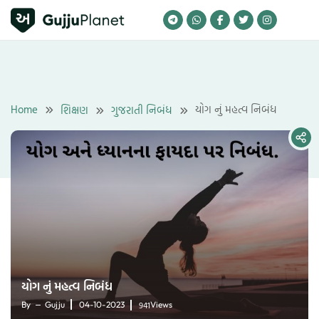
Skip
to
content
Home
યોગ નું મહત્વ નિબંધ
શિક્ષણ
ગુજરાતી નિબંધ
યોગ નું મહત્વ નિબંધ
941
By
Gujju
04-10-2023
Views