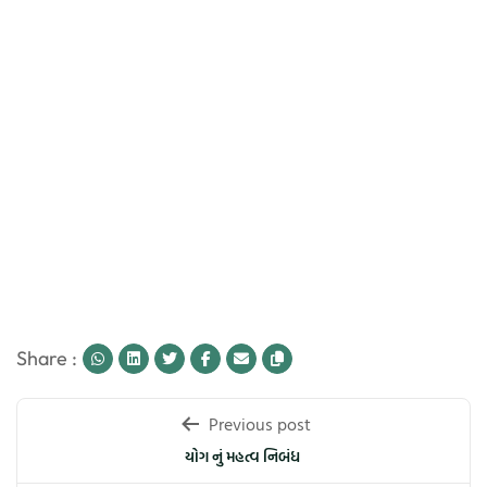
Share :
Post
Previous post
navigation
યોગ નું મહત્વ નિબંધ