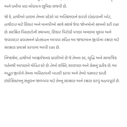
અને ધર્મોમાં પણ નોંધપાત્ર ભૂમિકા ભજવી છે.
જો કે, હાથીઓ હાલમાં તેમના પ્રદેશો પર અતિક્રમણને કારણે રહેઠાણની ખોટ,
હાથીદાંત માટે શિકાર અને માનવીઓ સાથે સંઘર્ષ જેવા જોખમોનો સામનો કરી રહ્યા
છે. સંરક્ષિત વિસ્તારોની સ્થાપના, શિકાર વિરોધી પગલાં અમલમાં મૂકવા અને
જવાબદાર પ્રવાસનને પ્રોત્સાહન આપવા સહિત આ જાજરમાન જીવોના રક્ષણ માટે
સંરક્ષણ પ્રયાસો કરવામાં આવી રહ્યા છે.
નિષ્કર્ષમાં, હાથીઓ આશ્ચર્યજનક પ્રાણીઓ છે જે તેમના કદ, બુદ્ધિ અને સામાજિક
વર્તનથી આપણને મોહિત કરે છે. તેઓ શક્તિ, શાણપણ અને ગ્રેસનું પ્રતીક છે. આ
અદ્ભુત જીવોને તેમના અસ્તિત્વની ખાતરી કરવા અને તેઓ વસવાટ કરતી
ઇકોસિસ્ટમનું સંતુલન જાળવવા માટે તેમનું સંરક્ષણ અને રક્ષણ કરવું મહત્વપૂર્ણ છે.