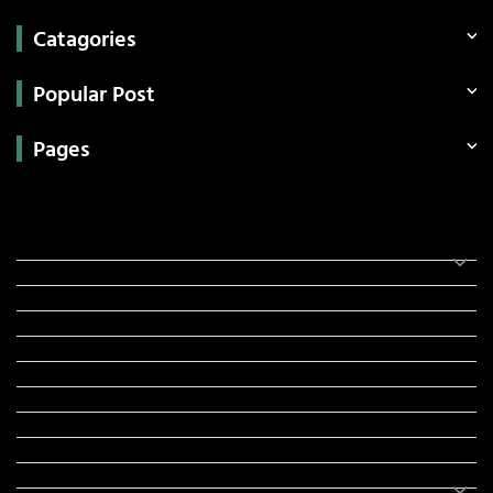
Catagories
Popular Post
Pages
Categories
સરકારી માહિતી
રંગોળી
ધર્મ દર્શન
ટેકનોલોજી
હિસ્ટ્રી
મહાપુરુષો
સરકારી નોકરી
સુવિચારો
અભ્યાસ સામગ્રી
શિક્ષણ