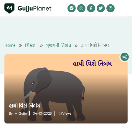
Skip
to
content
Home
હાથી વિશે નિબંધ
શિક્ષણ
ગુજરાતી નિબંધ
હાથી વિશે નિબંધ
195
By
Gujju
04-10-2023
Views