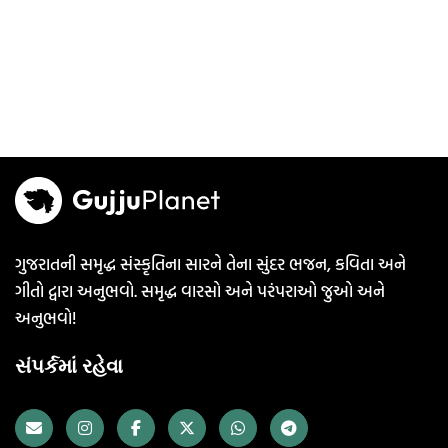
ગુજરાતની સમૃદ્ધ સંસ્કૃતિના સારને તેના સુંદર ભજન, કવિતા અને
ગીતો દ્વારા અનુભવો. સમૃદ્ધ વારસો અને પરંપરાઓ જુઓ અને
અનુભવો!
સંપર્કમાં રહેવા