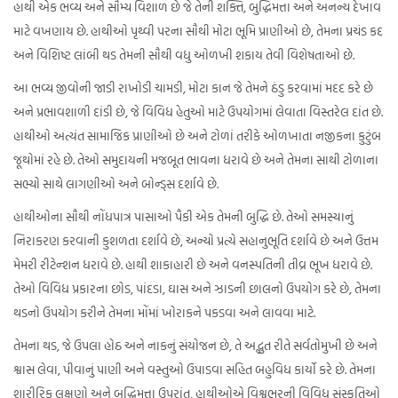
હાથી એક ભવ્ય અને સૌમ્ય વિશાળ છે જે તેની શક્તિ, બુદ્ધિમત્તા અને અનન્ય દેખાવ
માટે વખણાય છે. હાથીઓ પૃથ્વી પરના સૌથી મોટા ભૂમિ પ્રાણીઓ છે, તેમના પ્રચંડ કદ
અને વિશિષ્ટ લાંબી થડ તેમની સૌથી વધુ ઓળખી શકાય તેવી વિશેષતાઓ છે.
આ ભવ્ય જીવોની જાડી રાખોડી ચામડી, મોટા કાન જે તેમને ઠંડુ કરવામાં મદદ કરે છે
અને પ્રભાવશાળી દાંડી છે, જે વિવિધ હેતુઓ માટે ઉપયોગમાં લેવાતા વિસ્તરેલ દાંત છે.
હાથીઓ અત્યંત સામાજિક પ્રાણીઓ છે અને ટોળાં તરીકે ઓળખાતા નજીકના કુટુંબ
જૂથોમાં રહે છે. તેઓ સમુદાયની મજબૂત ભાવના ધરાવે છે અને તેમના સાથી ટોળાના
સભ્યો સાથે લાગણીઓ અને બોન્ડ્સ દર્શાવે છે.
હાથીઓના સૌથી નોંધપાત્ર પાસાઓ પૈકી એક તેમની બુદ્ધિ છે. તેઓ સમસ્યાનું
નિરાકરણ કરવાની કુશળતા દર્શાવે છે, અન્યો પ્રત્યે સહાનુભૂતિ દર્શાવે છે અને ઉત્તમ
મેમરી રીટેન્શન ધરાવે છે. હાથી શાકાહારી છે અને વનસ્પતિની તીવ્ર ભૂખ ધરાવે છે.
તેઓ વિવિધ પ્રકારના છોડ, પાંદડા, ઘાસ અને ઝાડની છાલનો ઉપયોગ કરે છે, તેમના
થડનો ઉપયોગ કરીને તેમના મોંમાં ખોરાકને પકડવા અને લાવવા માટે.
તેમના થડ, જે ઉપલા હોઠ અને નાકનું સંયોજન છે, તે અદ્ભુત રીતે સર્વતોમુખી છે અને
શ્વાસ લેવા, પીવાનું પાણી અને વસ્તુઓ ઉપાડવા સહિત બહુવિધ કાર્યો કરે છે. તેમના
શારીરિક લક્ષણો અને બુદ્ધિમત્તા ઉપરાંત, હાથીઓએ વિશ્વભરની વિવિધ સંસ્કૃતિઓ