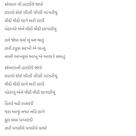
સોનારા ની હાટડીયે જાવો
ઘડાવો કોઈ ઝીણી ઝીણી ઝાંઝરીયું
મીઠી મીઠી લાગે મારી લાડી
પહેરાવો એને મીઠી મીઠી લાગણીયું
તને જોયા કર્યા નું મન થાતું
તારી ટહુકા સરખી એ વાત્યું
નાની આંખ્યુંમાં આખું એ આભ રે સમાતું
સોનારાની હાટડીયે જાવો
ઘડાવો કોઈ ઝીણી ઝીણી ઝાંઝરીયું
મીઠી મીઠી લાગે મારી લાડી
પહેરાવું એને મીઠી મીઠી લાગણીયું
હિરલે મઢી રાતલડી
જરા આજુ નજર નહિ લાગે
ફૂલ બધા પાંખલડી
તારી પગલીયે પગલીયે પાથરે