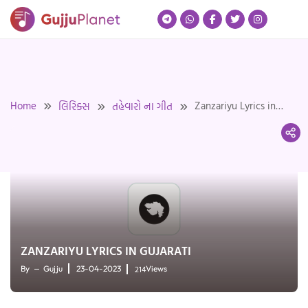
Skip
to
content
Home
Zanzariyu Lyrics in
લિરિક્સ
તહેવારો ના ગીત
Gujarati
ZANZARIYU LYRICS IN GUJARATI
214
By
Gujju
23-04-2023
Views