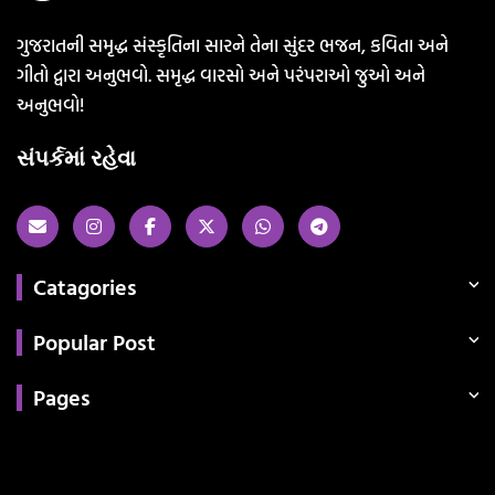
ગુજરાતની સમૃદ્ધ સંસ્કૃતિના સારને તેના સુંદર ભજન, કવિતા અને
ગીતો દ્વારા અનુભવો. સમૃદ્ધ વારસો અને પરંપરાઓ જુઓ અને
અનુભવો!
સંપર્કમાં રહેવા
Catagories
Popular Post
Pages
Categories