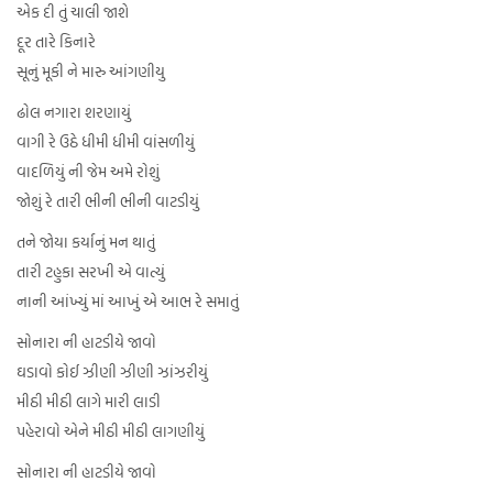
એક દી તું ચાલી જાશે
દૂર તારે કિનારે
સૂનું મૂકી ને મારુ આંગણીયુ
ઢોલ નગારા શરણાયું
વાગી રે ઉઠે ધીમી ધીમી વાંસળીયું
વાદળિયું ની જેમ અમે રોશું
જોશું રે તારી ભીની ભીની વાટડીયું
તને જોયા કર્યાનું મન થાતું
તારી ટહુકા સરખી એ વાત્યું
નાની આંખ્યું માં આખું એ આભ રે સમાતું
સોનારા ની હાટડીયે જાવો
ઘડાવો કોઈ ઝીણી ઝીણી ઝાંઝરીયું
મીઠી મીઠી લાગે મારી લાડી
પહેરાવો એને મીઠી મીઠી લાગણીયું
સોનારા ની હાટડીયે જાવો