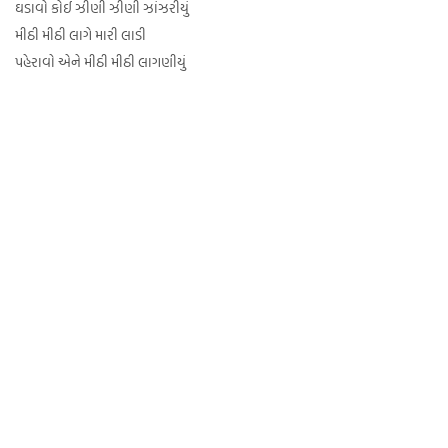
ઘડાવો કોઈ ઝીણી ઝીણી ઝાંઝરીયું
મીઠી મીઠી લાગે મારી લાડી
પહેરાવો એને મીઠી મીઠી લાગણીયું