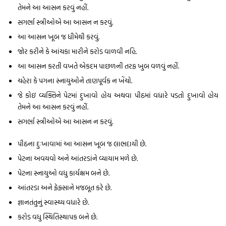
તેમને આ આસન કરવું નહીં.
સગર્ભા સ્ત્રીઓએ આ આસન ન કરવું.
આ આસન ખૂબ જ ધીમેથી કરવું.
જોર કરીને કે આંચકા મારીને કરોડ વાળવી નહિ.
આ આસન કરતી વખતે એકદમ પાછળની તરફ ખુબ વળવું નહીં.
ચહેરા કે પગના સ્નાયુઓને તાણપૂર્વક ન ખેંચો.
જે કોઇ વ્યક્તિને પેટમાં દુખાવો હોય અથવા પીઠમાં વધારે પડતો દુખાવો હોય
તેમને આ આસન કરવું નહીં.
સગર્ભા સ્ત્રીઓએ આ આસન ન કરવું.
પીઠના દુઃખાવામાં આ આસન ખૂબ જ લાભદાયી છે.
પેટના અવયવો અને આંતરડાંને વ્યાયામ મળે છે.
પેટના સ્નાયુઓ વધુ કાર્યક્ષમ બને છે.
આંતરડા અને ફેફ્સાને મજબૂત કરે છે.
જ્ઞાનતંતુનું સ્વાસ્થ્ય વધારે છે.
કરોડ વધુ સ્થિતિસ્થાપક બને છે.