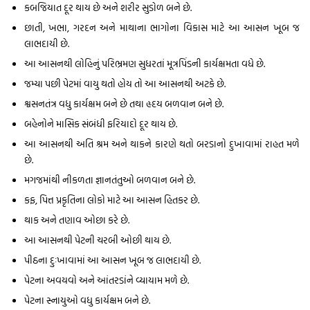
કબજિયાત દૂર થાય છે અને શરીર સુડોળ બને છે.
છાતી, ખભા, ગરદન અને માથાના ભાગોના વિકાસ માટે આ આસન ખૂબ જ
લાભદાયી છે.
આ આસનથી લોહિનું પરિભ્રમણ સુધરતાં મૂત્રપિંડની કાર્યક્ષમતા વધે છે.
જમ્યા પછી પેટમાં વાયુ થતો હોય તો આ આસનથી અટકે છે.
શ્વસનતંત્ર વધુ કાર્યક્ષમ બને છે તથા હૃદય બળવાન બને છે.
બહેનોને માસિક સંબંધી ફરિયાદો દૂર થાય છે.
આ આસનથી અતિ શ્રમ અને થાકને કારણે થતો બરડાનો દુખાવામાં રાહત મળે
છે.
મગજમાંથી નીકળતા જ્ઞાનતંતુઓ બળવાન બને છે.
કફ, પિત્ત પ્રકૃતિના લોકો માટે આ આસન હિતકર છે.
થાક અને તણાવ ઓછા કરે છે.
આ આસનથી પેટની ચરબી ઓછી થાય છે.
પીઠના દુઃખાવામાં આ આસન ખૂબ જ લાભદાયી છે.
પેટના અવયવો અને આંતરડાંને વ્યાયામ મળે છે.
પેટના સ્નાયુઓ વધુ કાર્યક્ષમ બને છે.