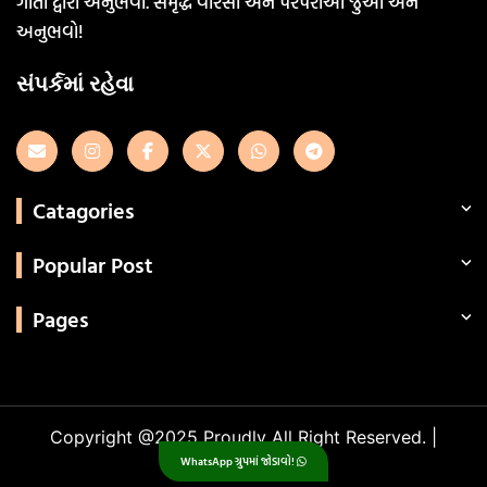
ગીતો દ્વારા અનુભવો. સમૃદ્ધ વારસો અને પરંપરાઓ જુઓ અને
અનુભવો!
સંપર્કમાં રહેવા
Catagories
Popular Post
Pages
Categories
Copyright @2025 Proudly All Right Reserved. |
WhatsApp ગ્રુપમાં જોડાવો!
GujjuPlanet
.