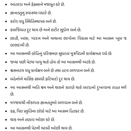
આંતરડા અને ફેફ્સાને મજબૂત કરે છે.
જ્ઞાનતંતુનું સ્વાસ્થ્ય વધારે છે.
કરોડ વધુ સ્થિતિસ્થાપક બને છે.
કબજિયાત દૂર થાય છે અને શરીર સુડોળ બને છે.
છાતી, ખભા, ગરદન અને માથાના ભાગોના વિકાસ માટે આ આસન ખૂબ જ
લાભદાયી છે.
આ આસનથી લોહિનું પરિભ્રમણ સુધરતાં મૂત્રપિંડની કાર્યક્ષમતા વધે છે.
જમ્યા પછી પેટમાં વાયુ થતો હોય તો આ આસનથી અટકે છે.
શ્વસનતંત્ર વધુ કાર્યક્ષમ બને છે તથા હૃદય બળવાન બને છે.
બહેનોને માસિક સંબંધી ફરિયાદો દૂર થાય છે.
આ આસનથી અતિ શ્રમ અને થાકને કારણે થતો બરડાનો દુખાવામાં રાહત મળે
છે.
મગજમાંથી નીકળતા જ્ઞાનતંતુઓ બળવાન બને છે.
કફ, પિત્ત પ્રકૃતિના લોકો માટે આ આસન હિતકર છે.
થાક અને તણાવ ઓછા કરે છે.
આ આસનથી પેટની ચરબી ઓછી થાય છે.