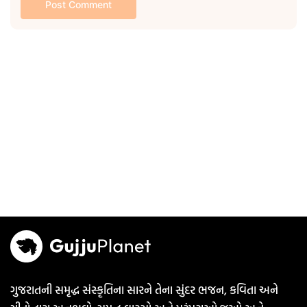
ગુજરાતની સમૃદ્ધ સંસ્કૃતિના સારને તેના સુંદર ભજન, કવિતા અને