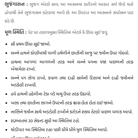
ભુજંગાસન :
ભુજંગ એટલે સાપ. આ આસનમાં શરીરનો આકાર સર્પ જેવો થતો
હોવાથી તેને ભુજંગાસન કહેવામાં આવે છે. આ ઉપરાંત આ આસનને સર્પાસન પણ
કહે છે.
મૂળ સ્થિતિ :
પેટ પર તણાવમુક્ત સ્થિતિમાં એટલે કે ઊંધા સૂઈ જવું.
સૌ પ્રથમ ઊંધા સૂઈ જાઓ.
બન્ને હાથને કોણીમાંથી વાળી હથેળીને છાતીની બાજુ પર જમીન ઉપર ગોઠવો.
હાથના આંગળાં આગળની તરફ અને બન્ને પગના પંજા પાછળની તરફ
ખેંચાયેલા રાખો.
બન્ને પગ ભેગા રાખો, કપાળ તથા દાઢી સામેની દિશામાં અને દાઢી જમીનને
અડકેલી રાખવી.
હવે હાથની હઠેળીના ટેકા વડે માથું ઉપર તરફ ઉઠાવો.
ખભા તથા છાતીના ભાગને ઉપરની તરફ શ્વાસ લેતાં લેતાં લઈ જાઓ.
નાભિને જમીન સાથે અડાડેલી રાખીને કરોડને શક્ય તેટલો પાછળ વળાંક આપો.
શરૂઆતમાં 30 સેકન્ડ સુધી આ સ્થિતિમાં રહો.
થોડીવાર આ સ્થિતિમાં રહ્યા પછી ધીમે ધીમે મૂળ સ્થિતિમાં આવો.