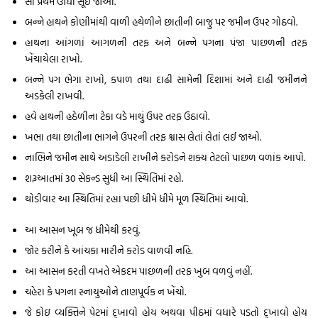
સૌ પ્રથમ ઊંધા સૂઈ જાઓ.
બન્ને હાથને કોણીમાંથી વાળી હથેળીને છાતીની બાજુ પર જમીન ઉપર ગોઠવો.
હાથના આંગળાં આગળની તરફ અને બન્ને પગના પંજા પાછળની તરફ
ખેંચાયેલા રાખો.
બન્ને પગ ભેગા રાખો, કપાળ તથા દાઢી સામેની દિશામાં અને દાઢી જમીનને
અડકેલી રાખવી.
હવે હાથની હઠેળીના ટેકા વડે માથું ઉપર તરફ ઉઠાવો.
ખભા તથા છાતીના ભાગને ઉપરની તરફ શ્વાસ લેતાં લેતાં લઈ જાઓ.
નાભિને જમીન સાથે અડાડેલી રાખીને કરોડને શક્ય તેટલો પાછળ વળાંક આપો.
શરૂઆતમાં 30 સેકન્ડ સુધી આ સ્થિતિમાં રહો.
થોડીવાર આ સ્થિતિમાં રહ્યા પછી ધીમે ધીમે મૂળ સ્થિતિમાં આવો.
આ આસન ખૂબ જ ધીમેથી કરવું.
જોર કરીને કે આંચકા મારીને કરોડ વાળવી નહિ.
આ આસન કરતી વખતે એકદમ પાછળની તરફ ખુબ વળવું નહીં.
ચહેરા કે પગના સ્નાયુઓને તાણપૂર્વક ન ખેંચો.
જે કોઇ વ્યક્તિને પેટમાં દુખાવો હોય અથવા પીઠમાં વધારે પડતો દુખાવો હોય