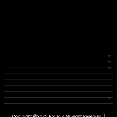
ટુરિઝમ
રેસિપી
આરોગ્ય
લાઈફ સ્ટાઇલ
RTO
યોજના
રાજનીતિ
ફીફા
તહેવાર
સમાચાર
યોગા
મોટીવેશનલ સ્ટેટ્સ
સ્ટેટ્સ
ફન ઝોન
સોન્ગ
લિરિક્સ
Uncategorized
Copyright @2025 Proudly All Right Reserved. |