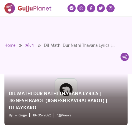
Skip
to
content
Home
Dil Mathi Dur Nathi Thavana Lyrics |
સોન્ગ
Jignesh Barot (Jignesh Kaviraj Barot) | DJ
Jaykaro
DIL MATHI DUR NATHI THAVANA LYRICS |
JIGNESH BAROT (JIGNESH KAVIRAJ BAROT) |
DJ JAYKARO
159
By
Gujju
18-05-2023
Views