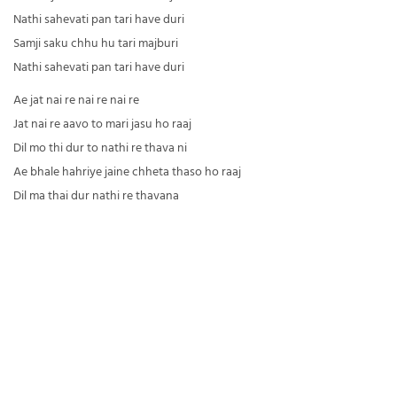
Nathi sahevati pan tari have duri
Samji saku chhu hu tari majburi
Nathi sahevati pan tari have duri
Ae jat nai re nai re nai re
Jat nai re aavo to mari jasu ho raaj
Dil mo thi dur to nathi re thava ni
Ae bhale hahriye jaine chheta thaso ho raaj
Dil ma thai dur nathi re thavana