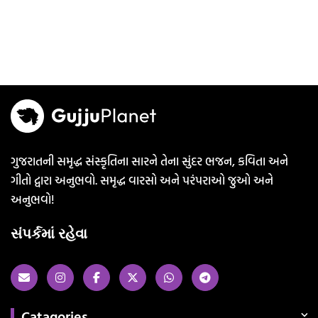
ગુજરાતની સમૃદ્ધ સંસ્કૃતિના સારને તેના સુંદર ભજન, કવિતા અને
ગીતો દ્વારા અનુભવો. સમૃદ્ધ વારસો અને પરંપરાઓ જુઓ અને
અનુભવો!
સંપર્કમાં રહેવા
Catagories