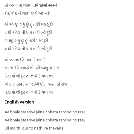
હો અચાનક ચાલ્યા તમે જાસો સાસરે
રોઈ રોઈ ને થાકી જાશે આંખ રે
એ સમજી શકું છું હું તારી મજબૂરી
નથી સહેવાતી પણ તારી હવે દુરી
સમજી શકું છું હું તારી મજબૂરી
નથી સહેવાતી પણ તારી હવે દુરી
એ જટ નઈ રે…નઈ રે..નઈ રે
જટ નઈ રે આવો તો મરી જાશું હો રાજ
દિલ મોં થી દૂર તો નથી રે થવા ના
એ ભલે હાહરીએ જઈને છેટા થાશો હો રાજ
દિલ મોં થી દૂર તો નથી રે થવા ના
English version
Ae bhale sasariye jaine chheta tahsho ho raaj
Ae bhale sasariye jaine chheta tahsho ho raaj
Dil mo thi dur to nathi re thavana