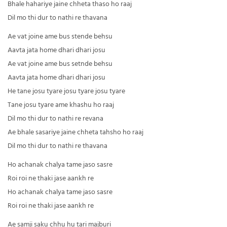
Bhale hahariye jaine chheta thaso ho raaj
Dil mo thi dur to nathi re thavana
Ae vat joine ame bus stende behsu
Aavta jata home dhari dhari josu
Ae vat joine ame bus setnde behsu
Aavta jata home dhari dhari josu
He tane josu tyare josu tyare josu tyare
Tane josu tyare ame khashu ho raaj
Dil mo thi dur to nathi re revana
Ae bhale sasariye jaine chheta tahsho ho raaj
Dil mo thi dur to nathi re thavana
Ho achanak chalya tame jaso sasre
Roi roi ne thaki jase aankh re
Ho achanak chalya tame jaso sasre
Roi roi ne thaki jase aankh re
Ae samji saku chhu hu tari majburi