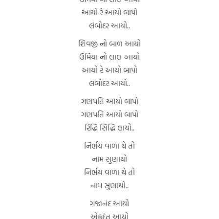
આયો રે આયો બાપો
લંબોદર આયો..
શિવજી નો બાળ આયો
ઉમિયા નો લાલ આયો
આયો રે આયો બાપો
લંબોદર આયો..
ગણપતિ આયો બાપો
ગણપતિ આયો બાપો
રિદ્ધિ સિદ્ધિ લાયો..
નિર્ભય વાળા થે તો
નામ સુણાયો
નિર્ભય વાળા થે તો
નામ સુણાયો..
ગજાનંદ આયો
એકદંત આયો