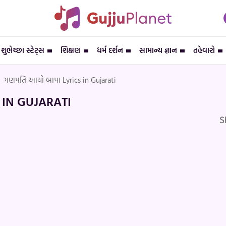
શુભેચ્છા સ્ટેટ્સ
શિક્ષણ
ધર્મ દર્શન
સામાન્ય જ્ઞાન
તહેવારો
ગણપતિ આયો બાપા Lyrics in Gujarati
 IN GUJARATI
S