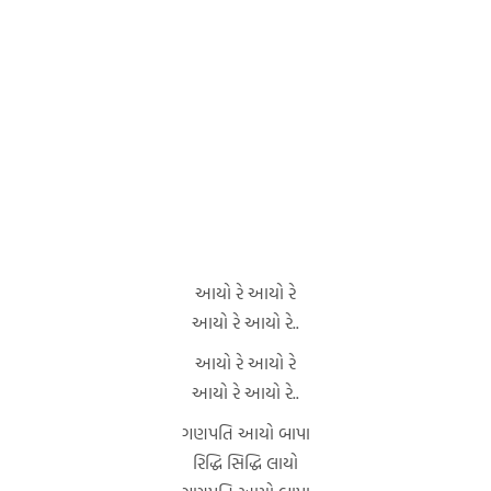
આયો રે આયો રે
આયો રે આયો રે..
આયો રે આયો રે
આયો રે આયો રે..
ગણપતિ આયો બાપા
રિદ્ધિ સિદ્ધિ લાયો