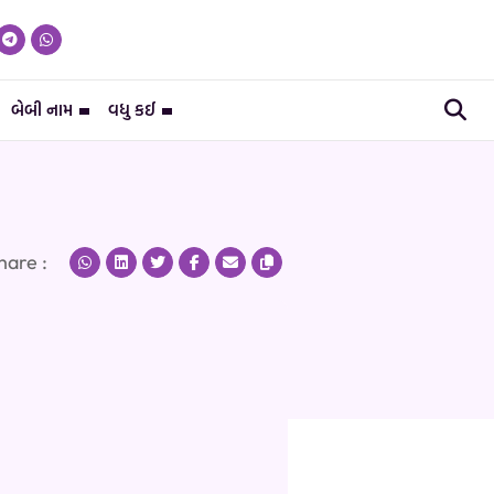
બેબી નામ
વધુ કઈ
hare :