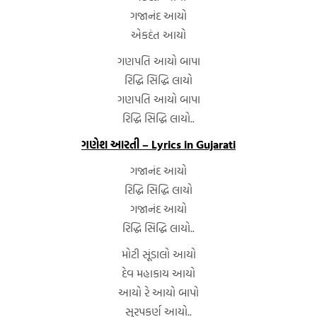
ગજાનંદ આયો
એકદંત આયો
ગણપતિ આયો બાપા
રિદ્ધિ સિદ્ધિ લાયો
ગણપતિ આયો બાપા
રિદ્ધિ સિદ્ધિ લાયો..
ગણેશ આરતી – Lyrics in Gujarati
ગજાનંદ આયો
રિદ્ધિ સિદ્ધિ લાયો
ગજાનંદ આયો
રિદ્ધિ સિદ્ધિ લાયો..
મોટી સૂંડાલો આયો
દેવ મહાકાય આયો
આયો રે આયો બાપો
સુરપકર્ણ આયો..