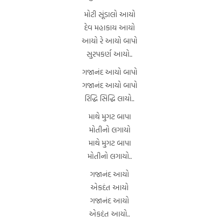
મોટી સૂંડાલો આયો
દેવ મહાકાય આયો
આયો રે આયો બાપો
સુરપકર્ણ આયો..
ગજાનંદ આયો બાપો
ગજાનંદ આયો બાપો
રિદ્ધિ સિદ્ધિ લાયો..
માથે મુગટ બાપા
મોતીનો લગાયો
માથે મુગટ બાપા
મોતીનો લગાયો..
ગજાનંદ આયો
એકદંત આયો
ગજાનંદ આયો
એકદંત આયો..