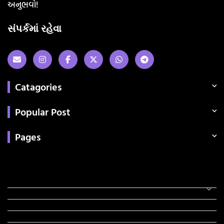
અનુભવો!
સંપર્કમાં રહેવા
Catagories
Popular Post
Pages
Categories
સરકારી માહિતી
રંગોળી
ધર્મ દર્શન
ટેકનોલોજી