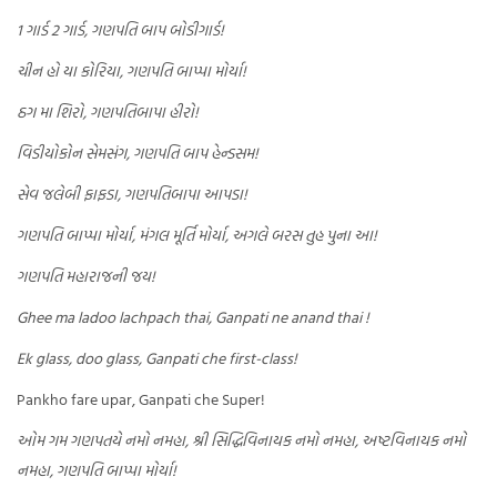
1 ગાર્ડ 2 ગાર્ડ, ગણપતિ બાપ બોડીગાર્ડ!
ચીન હો યા કોરિયા, ગણપતિ બાપ્પા મોર્યા!
ઠગ મા શિરો, ગણપતિબાપા હીરો!
વિડીયોકોન સેમસંગ, ગણપતિ બાપ હેન્ડસમ!
સેવ જલેબી ફાફડા, ગણપતિબાપા આપડા!
ગણપતિ બાપ્પા મોર્યા, મંગલ મૂર્તિ મોર્યા, અગલે બરસ તુહ પુના આ!
ગણપતિ મહારાજની જય!
Ghee ma ladoo lachpach thai, Ganpati ne anand thai !
Ek glass, doo glass, Ganpati che first-class!
Pankho fare upar, Ganpati che Super!
ઓમ ગમ ગણપતયે નમો નમહા, શ્રી સિદ્ધિવિનાયક નમો નમહા, અષ્ટવિનાયક નમો
નમહા, ગણપતિ બાપ્પા મોર્યા!