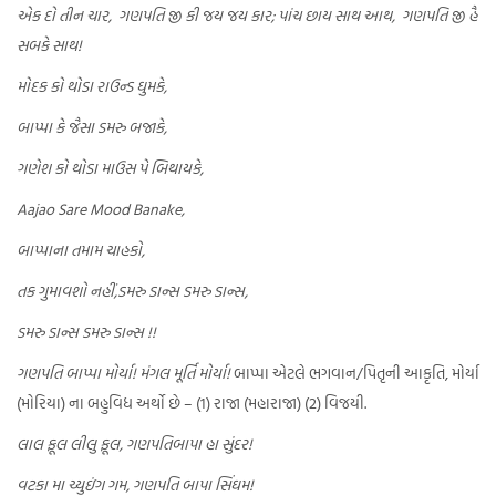
એક દો તીન ચાર,
ગણપતિ જી કી જય જય કાર;
પાંચ છાય સાથ આથ,
ગણપતિ જી હૈ
સબકે સાથ!
મોદક કો થોડા રાઉન્ડ ઘુમકે,
બાપ્પા કે જૈસા ડમરુ બજાકે,
ગણેશ કો થોડા માઉસ પે બિથાયકે,
Aajao Sare Mood Banake,
બાપ્પાના તમામ ચાહકો,
તક ગુમાવશો નહીં,
ડમરુ ડાન્સ ડમરુ ડાન્સ,
ડમરુ ડાન્સ ડમરુ ડાન્સ !!
ગણપતિ બાપ્પા મોર્યા! મંગલ મૂર્તિ મોર્યા!
બાપ્પા એટલે ભગવાન/પિતૃની આકૃતિ, મોર્યા
(મોરિયા) ના બહુવિધ અર્થો છે – (1) રાજા (મહારાજા) (2) વિજયી.
લાલ ફૂલ લીલુ ફૂલ, ગણપતિબાપા હા સુંદર!
વટકા મા ચ્યુઇંગ ગમ, ગણપતિ બાપા સિંઘમ!