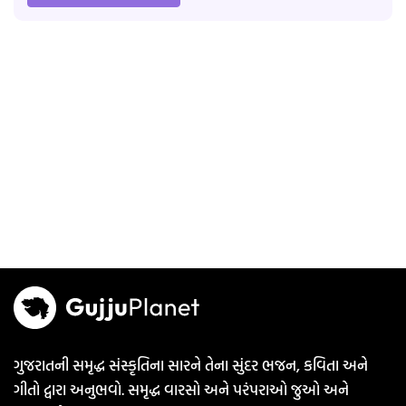
ગુજરાતની સમૃદ્ધ સંસ્કૃતિના સારને તેના સુંદર ભજન, કવિતા અને
ગીતો દ્વારા અનુભવો. સમૃદ્ધ વારસો અને પરંપરાઓ જુઓ અને