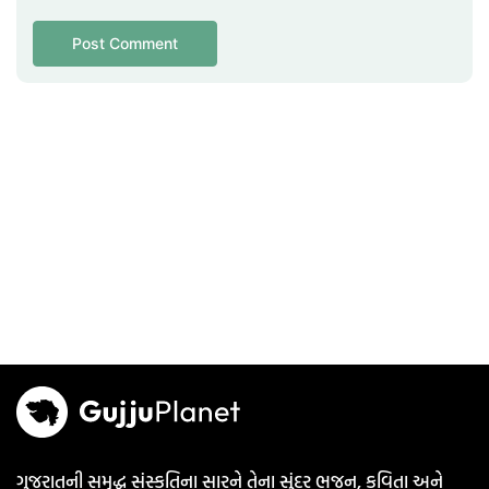
ગુજરાતની સમૃદ્ધ સંસ્કૃતિના સારને તેના સુંદર ભજન, કવિતા અને