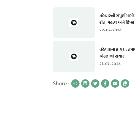
તહેવારની સંપૂર્ણ માર્
રીત, મહત્વ અને ટિપ્સ
22-07-2026
તહેવારના ફાયદા: તમા
એકતાનો સંચાર
21-07-2026
Share :