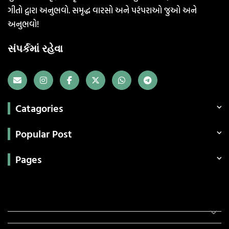
ગીતો દ્વારા અનુભવો. સમૃદ્ધ વારસો અને પરંપરાઓ જુઓ અને
અનુભવો!
સંપર્કમાં રહેવા
Catagories
Popular Post
Pages
Categories
સરકારી માહિતી
રંગોળી