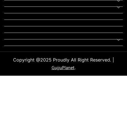
યોગા
મોટીવેશનલ સ્ટેટ્સ
સ્ટેટ્સ
ફન ઝોન
સોન્ગ
લિરિક્સ
Uncategorized
Copyright @2025 Proudly All Right Reserved. |
GujjuPlanet
.