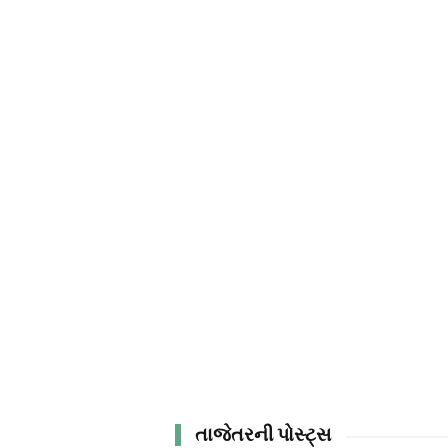
તાજેતરની પોસ્ટ્સ