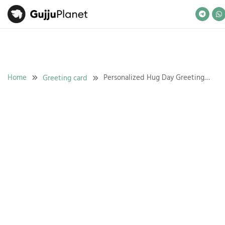
Skip
to
content
Home
Personalized Hug Day Greeting
Greeting card
Cards – Create With Your Name