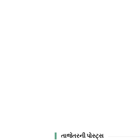
તાજેતરની પોસ્ટ્સ