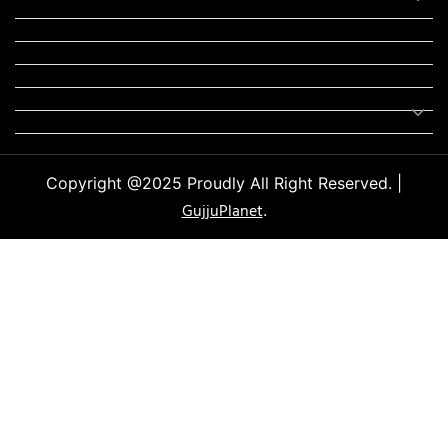
મોટીવેશનલ સ્ટેટ્સ
સ્ટેટ્સ
ફન ઝોન
સોન્ગ
લિરિક્સ
Uncategorized
Copyright @2025 Proudly All Right Reserved. |
GujjuPlanet
.