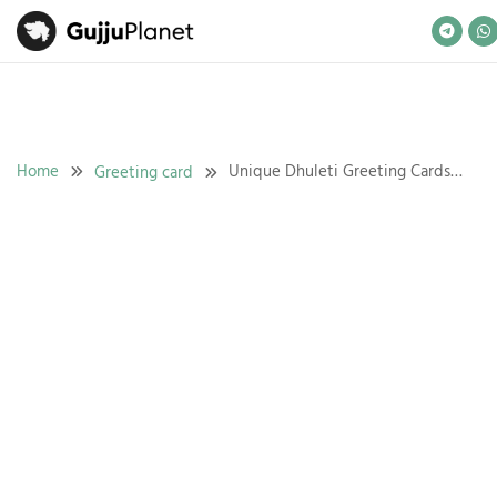
Skip
to
content
Home
Unique Dhuleti Greeting Cards
Greeting card
Wishes with Custom Name and
image Online