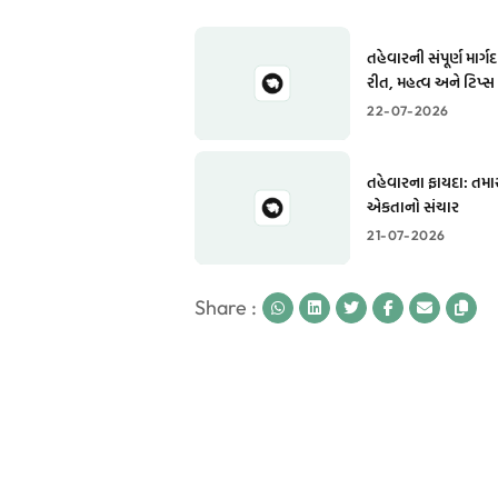
તહેવારની સંપૂર્ણ માર્
રીત, મહત્વ અને ટિપ્સ
22-07-2026
તહેવારના ફાયદા: તમા
એકતાનો સંચાર
21-07-2026
Share :