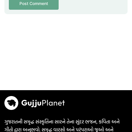
ગુજરાતની સમૃદ્ધ સંસ્કૃતિના સારને તેના સુંદર ભજન, કવિતા અને
ગીતો દ્વારા અનુભવો. સમૃદ્ધ વારસો અને પરંપરાઓ જુઓ અને