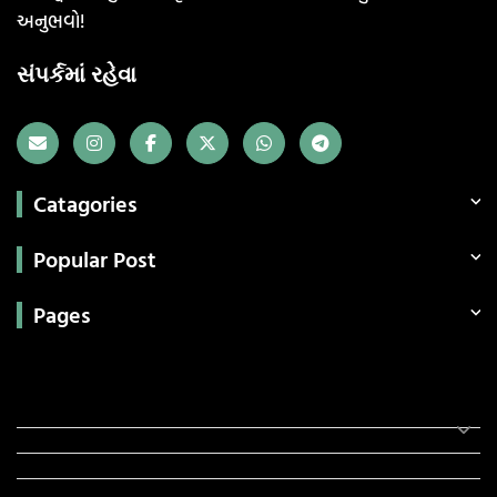
અનુભવો!
સંપર્કમાં રહેવા
Catagories
Popular Post
Pages
Categories
સરકારી માહિતી
રંગોળી
ધર્મ દર્શન
ટેકનોલોજી