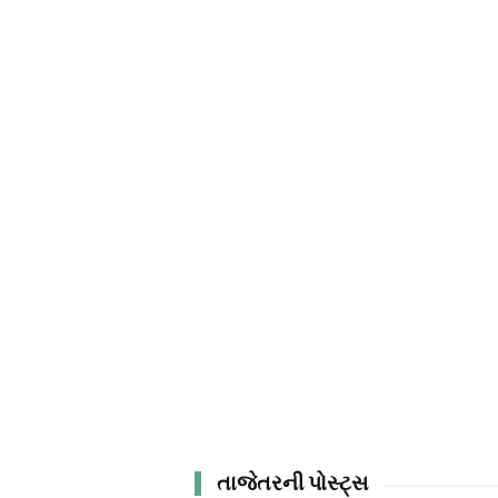
તાજેતરની પોસ્ટ્સ