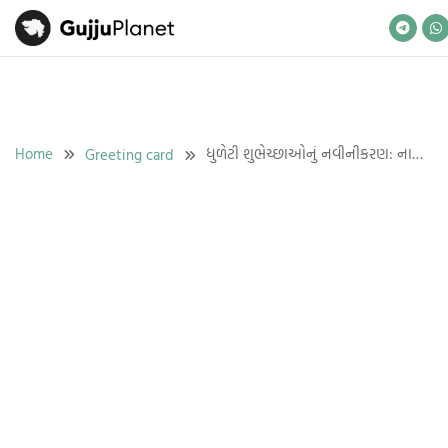
Skip
to
content
Home
ધુળેટી શુભેચ્છાઓનું નવીનીકરણ: નામ
Greeting card
સાથે કસ્ટમ કાર્ડ્સ