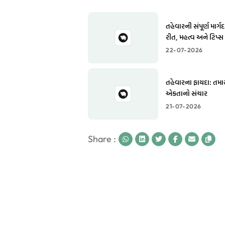
તહેવારની સંપૂર્ણ માર્
રીત, મહત્વ અને ટિપ્સ
22-07-2026
તહેવારના ફાયદા: તમા
એકતાનો સંચાર
21-07-2026
Share :