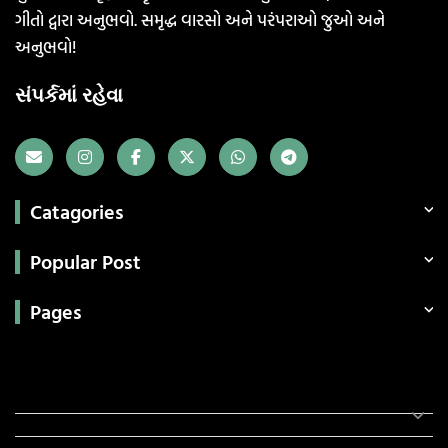
ગીતો દ્વારા અનુભવો. સમૃદ્ધ વારસો અને પરંપરાઓ જુઓ અને
અનુભવો!
સંપર્કમાં રહેવા
Catagories
Popular Post
Pages
Categories
સરકારી માહિતી
રંગોળી