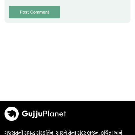
ગુજરાતની સમૃદ્ધ સંસ્કૃતિના સારને તેના સુંદર ભજન, કવિતા અને