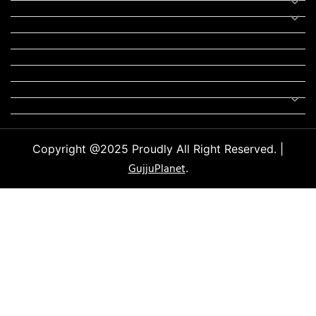
યોગા
મોટીવેશનલ સ્ટેટ્સ
સ્ટેટ્સ
ફન ઝોન
સોન્ગ
લિરિક્સ
Uncategorized
Copyright @2025 Proudly All Right Reserved. |
GujjuPlanet
.