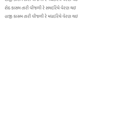
શેઠ કાસમ તારી વીજળી રે સમદરિયે વેરણ થઇ
હાજી કાસમ તારી વીજળી રે મધદરિયે વેરણ થઇ