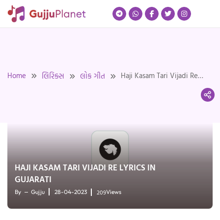
Skip
to
content
Home
Haji Kasam Tari Vijadi Re
લિરિક્સ
લોક ગીત
Lyrics in Gujarati
HAJI KASAM TARI VIJADI RE LYRICS IN
GUJARATI
209
By
Gujju
28-04-2023
Views