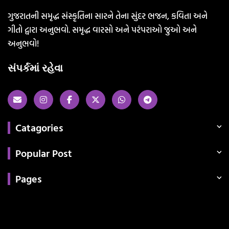
ગુજરાતની સમૃદ્ધ સંસ્કૃતિના સારને તેના સુંદર ભજન, કવિતા અને
ગીતો દ્વારા અનુભવો. સમૃદ્ધ વારસો અને પરંપરાઓ જુઓ અને
અનુભવો!
સંપર્કમાં રહેવા
Catagories
Popular Post
Pages
Categories
સરકારી માહિતી