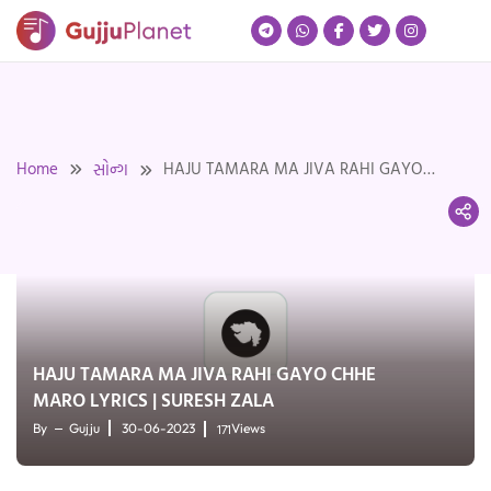
Skip
to
content
Home
HAJU TAMARA MA JIVA RAHI GAYO
સોન્ગ
CHHE MARO LYRICS | SURESH ZALA
HAJU TAMARA MA JIVA RAHI GAYO CHHE
MARO LYRICS | SURESH ZALA
171
By
Gujju
30-06-2023
Views