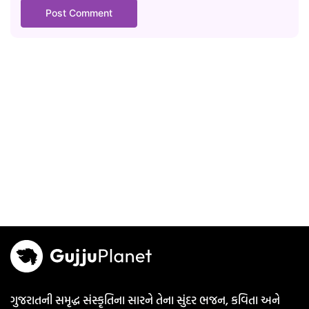
ગુજરાતની સમૃદ્ધ સંસ્કૃતિના સારને તેના સુંદર ભજન, કવિતા અને