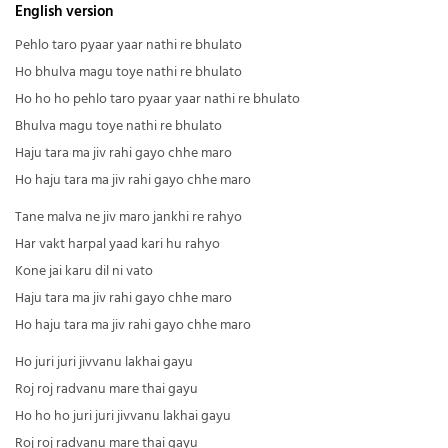
English version
Pehlo taro pyaar yaar nathi re bhulato
Ho bhulva magu toye nathi re bhulato
Ho ho ho pehlo taro pyaar yaar nathi re bhulato
Bhulva magu toye nathi re bhulato
Haju tara ma jiv rahi gayo chhe maro
Ho haju tara ma jiv rahi gayo chhe maro
Tane malva ne jiv maro jankhi re rahyo
Har vakt harpal yaad kari hu rahyo
Kone jai karu dil ni vato
Haju tara ma jiv rahi gayo chhe maro
Ho haju tara ma jiv rahi gayo chhe maro
Ho juri juri jivvanu lakhai gayu
Roj roj radvanu mare thai gayu
Ho ho ho juri juri jivvanu lakhai gayu
Roj roj radvanu mare thai gayu