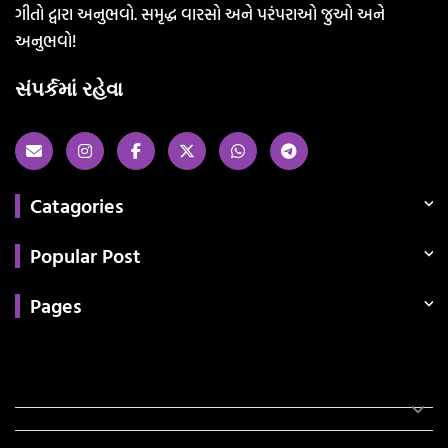
ગીતો દ્વારા અનુભવો. સમૃદ્ધ વારસો અને પરંપરાઓ જુઓ અને
અનુભવો!
સંપર્કમાં રહેવા
Catagories
Popular Post
Pages
Categories
સરકારી માહિતી
રંગોળી
ધર્મ દર્શન