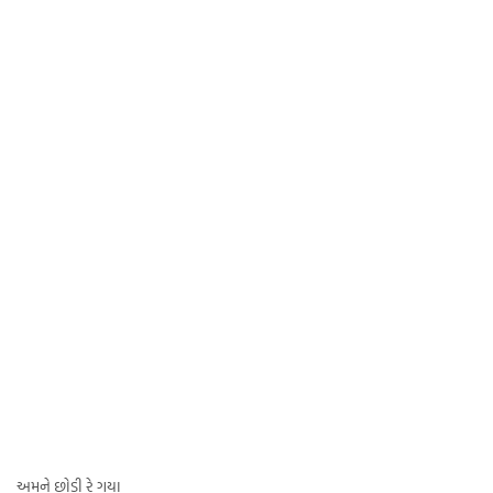
અમને છોડી રે ગયા