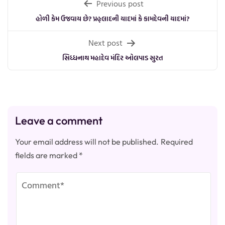
Post
Previous post
navigation
હોળી કેમ ઉજવાય છે? પ્રહ્લાદની યાદમાં કે કામદેવની યાદમાં?
Next post
સિધ્ધનાથ મહાદેવ મંદિર ઓલપાડ સુરત
Leave a comment
Your email address will not be published.
Required
fields are marked
*