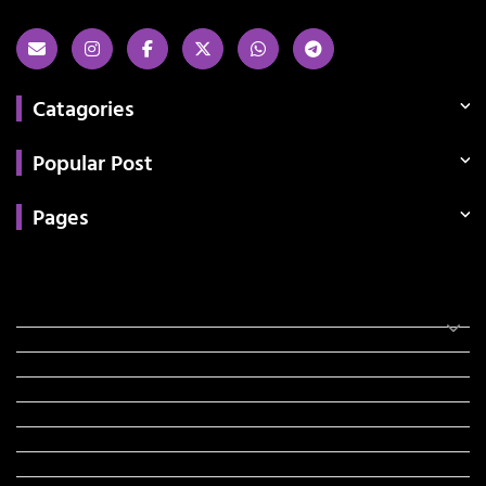
Catagories
Popular Post
Pages
Categories
સરકારી માહિતી
રંગોળી
ધર્મ દર્શન
ટેકનોલોજી
હિસ્ટ્રી
મહાપુરુષો
સરકારી નોકરી