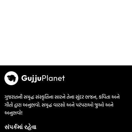
ગુજરાતની સમૃદ્ધ સંસ્કૃતિના સારને તેના સુંદર ભજન, કવિતા અને
ગીતો દ્વારા અનુભવો. સમૃદ્ધ વારસો અને પરંપરાઓ જુઓ અને
અનુભવો!
સંપર્કમાં રહેવા