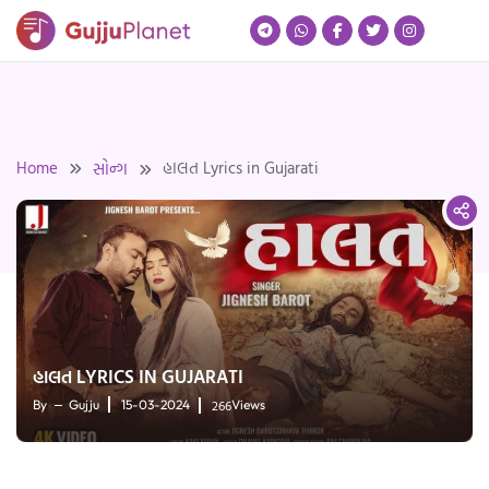
Skip
to
content
Home
હાલત Lyrics in Gujarati
સોન્ગ
હાલત LYRICS IN GUJARATI
266
By
Gujju
15-03-2024
Views