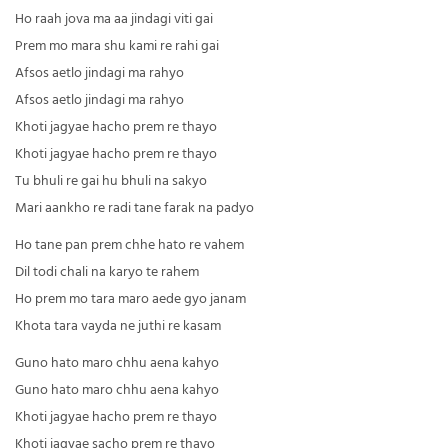
Ho raah jova ma aa jindagi viti gai
Prem mo mara shu kami re rahi gai
Afsos aetlo jindagi ma rahyo
Afsos aetlo jindagi ma rahyo
Khoti jagyae hacho prem re thayo
Khoti jagyae hacho prem re thayo
Tu bhuli re gai hu bhuli na sakyo
Mari aankho re radi tane farak na padyo
Ho tane pan prem chhe hato re vahem
Dil todi chali na karyo te rahem
Ho prem mo tara maro aede gyo janam
Khota tara vayda ne juthi re kasam
Guno hato maro chhu aena kahyo
Guno hato maro chhu aena kahyo
Khoti jagyae hacho prem re thayo
Khoti jagyae sacho prem re thayo