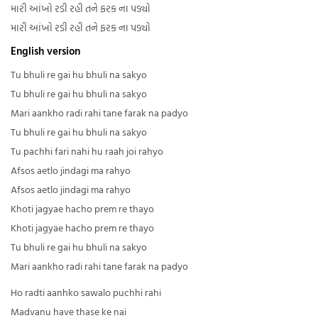
મારી આંખો રડી રહી તને ફરક ના પડ્યો
મારી આંખો રડી રહી તને ફરક ના પડ્યો
English version
Tu bhuli re gai hu bhuli na sakyo
Tu bhuli re gai hu bhuli na sakyo
Mari aankho radi rahi tane farak na padyo
Tu bhuli re gai hu bhuli na sakyo
Tu pachhi fari nahi hu raah joi rahyo
Afsos aetlo jindagi ma rahyo
Afsos aetlo jindagi ma rahyo
Khoti jagyae hacho prem re thayo
Khoti jagyae hacho prem re thayo
Tu bhuli re gai hu bhuli na sakyo
Mari aankho radi rahi tane farak na padyo
Ho radti aanhko sawalo puchhi rahi
Madvanu have thase ke nai