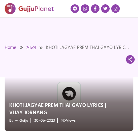
Skip
to
content
Home
KHOTI JAGYAE PREM THAI GAYO LYRICS |
સોન્ગ
VIJAY JORNANG
KHOTI JAGYAE PREM THAI GAYO LYRICS |
VIJAY JORNANG
152
By
Gujju
30-06-2023
Views