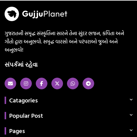
ગુજરાતની સમૃદ્ધ સંસ્કૃતિના સારને તેના સુંદર ભજન, કવિતા અને
ગીતો દ્વારા અનુભવો. સમૃદ્ધ વારસો અને પરંપરાઓ જુઓ અને
અનુભવો!
સંપર્કમાં રહેવા
Catagories
Popular Post
Pages