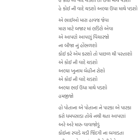
હે કોઈ ની વાદે ચડશો અલ્યા ઉંધા માથે પડશો
એ ભાઈઓ મારા હાવજ જેવા
મારા માટે બજાર માં લડિલે એવા
એ આપણે આપણું વિચારજો
ના બીજા નું હોંભળશો
કોઈ કરે એમ કરશો તો પાછળ થી પસ્તાશો
એ કોઈ ની વાદે ચડશો
અલ્યા ખુનામ બેહીન રોશો
એ કોઈ ની વાદે ચડશો
અલ્યા ભઈ ઉંધા માથે પડશો
હમજીજો
હો પોતાના એ પોતાના ને પારકા એ પારકા
કરો ધમપસાડા તોયે નથી થતા આપણાં
અરે અરે મારુ વાવાજોડું
કોઈના રવાડે ચડી જિંદગી ના બગાડતા