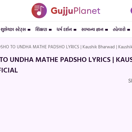
શુભેચ્છા સ્ટેટ્સ
શિક્ષણ
ધર્મ દર્શન
સામાન્ય જ્ઞાન
તહેવારો
HO TO UNDHA MATHE PADSHO LYRICS | Kaushik Bharwad | Kaushik 
TO UNDHA MATHE PADSHO LYRICS | KAU
ICIAL
S