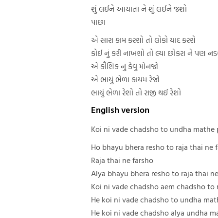
શું લઈને આયાતા ને શું લઈને જશો
પાછા
એ સારા કામ કરશો તો લોકો યાદ કરશે
કોઈ નું કરી નાખશો તો લ્યા છોકરા ને પણ નડ
એ કૌશિક નું કેવું મોનજો
એ ભાયું ભેળા કાયમ રેજો
ભાયું ભેળા રેશો તો રાજી થઈ રેશો
English version
Koi ni vade chadsho to undha mathe
Ho bhayu bhera resho to raja thai ne 
Raja thai ne farsho
Alya bhayu bhera resho to raja thai ne
Koi ni vade chadsho aem chadsho to
He koi ni vade chadsho to undha ma
He koi ni vade chadsho alya undha m