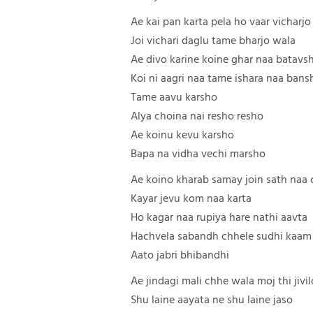
Ae kai pan karta pela ho vaar vicharjo
Joi vichari daglu tame bharjo wala
Ae divo karine koine ghar naa batavs
Koi ni aagri naa tame ishara naa bans
Tame aavu karsho
Alya choina nai resho resho
Ae koinu kevu karsho
Bapa na vidha vechi marsho
Ae koino kharab samay join sath naa
Kayar jevu kom naa karta
Ho kagar naa rupiya hare nathi aavta
Hachvela sabandh chhele sudhi kaam
Aato jabri bhibandhi
Ae jindagi mali chhe wala moj thi jivil
Shu laine aayata ne shu laine jaso