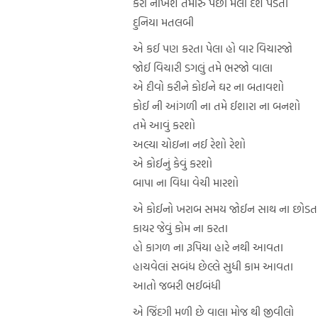
કરી નાખશે તમારું પછી મેલી દેશે પડતા
દુનિયા મતલબી
એ કઈ પણ કરતા પેલા હો વાર વિચારજો
જોઈ વિચારી ડગલું તમે ભરજો વાલા
એ દીવો કરીને કોઈને ઘર ના બતાવશો
કોઈ ની આંગળી ના તમે ઈશારા ના બનશો
તમે આવું કરશો
અલ્યા ચોઇના નઈ રેશો રેશો
એ કોઈનું કેવું કરશો
બાપા ના વિધા વેચી મારશો
એ કોઈનો ખરાબ સમય જોઈન સાથ ના છોડત
કાયર જેવું કોમ ના કરતા
હો કાગળ ના રૂપિયા હારે નથી આવતા
હાચવેલાં સબંધ છેલ્લે સુધી કામ આવતા
આતો જબરી ભઈબંધી
એ જિંદગી મળી છે વાલા મોજ થી જીવીલો