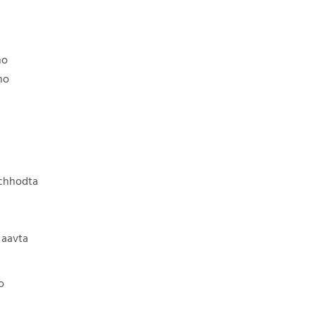
ho
ho
 chhodta
 aavta
o