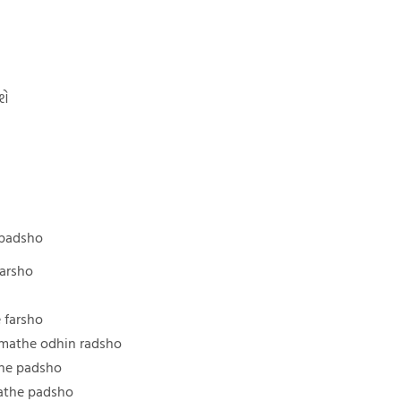
શે
 padsho
farsho
 farsho
 mathe odhin radsho
the padsho
athe padsho