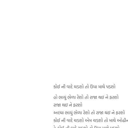
કોઈ ની વાદે ચડશો તો ઉંધા માથે પડશો
હો ભાયું ભેળા રેશો તો રાજા થઇ ને ફરશો
રાજા થઇ ને ફરશો
અલ્યા ભાયું ભેળા રેશો તો રાજા થઇ ને ફરશો
કોઈ ની વાદે ચડશો એમ ચડશો તો માથે ઓઢી
હે કોઈ ની વાદે ચડશો તો ઉંધા માથે પડશો