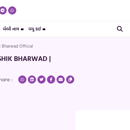
બેબી નામ
વધુ કઈ
Bharwad Official
SHIK BHARWAD |
hare :