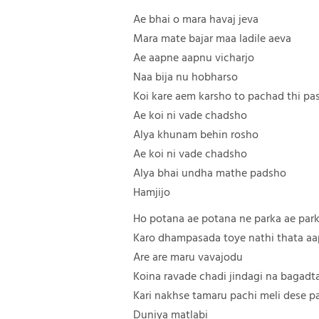
Ae bhai o mara havaj jeva
Mara mate bajar maa ladile aeva
Ae aapne aapnu vicharjo
Naa bija nu hobharso
Koi kare aem karsho to pachad thi pa
Ae koi ni vade chadsho
Alya khunam behin rosho
Ae koi ni vade chadsho
Alya bhai undha mathe padsho
Hamjijo
Ho potana ae potana ne parka ae par
Karo dhampasada toye nathi thata a
Are are maru vavajodu
Koina ravade chadi jindagi na bagadt
Kari nakhse tamaru pachi meli dese p
Duniya matlabi