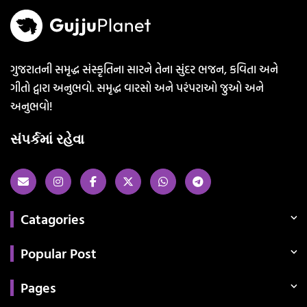
ગુજરાતની સમૃદ્ધ સંસ્કૃતિના સારને તેના સુંદર ભજન, કવિતા અને
ગીતો દ્વારા અનુભવો. સમૃદ્ધ વારસો અને પરંપરાઓ જુઓ અને
અનુભવો!
સંપર્કમાં રહેવા
Catagories
Popular Post
Pages