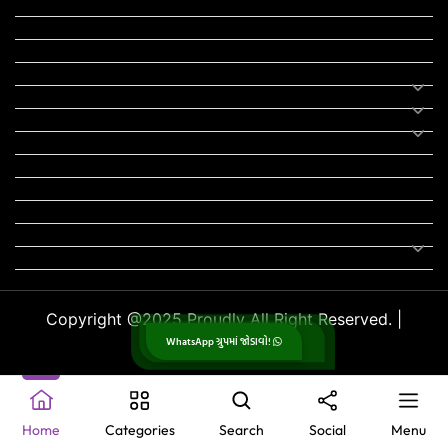
યોજના
રાજનીતિ
ફીફા
તહેવાર
સમાચાર
યોગા
મોટીવેશનલ સ્ટેટ્સ
સ્ટેટ્સ
ફન ઝોન
સોન્ગ
લિરિક્સ
Uncategorized
Copyright @2025 Proudly All Right Reserved. |
WhatsApp ગ્રુપમાં જોડાવો!
GujjuPlanet
.
Home
Categories
Search
Social
Menu