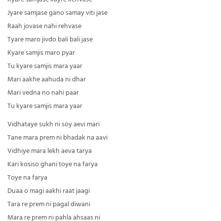
Jyare samjase gano samay viti jase
Raah jovase nahi rehvase
Tyare maro jivdo bali bali jase
Kyare samjis maro pyar
Tu kyare samjis mara yaar
Mari aakhe aahuda ni dhar
Mari vedna no nahi paar
Tu kyare samjis mara yaar
Vidhataye sukh ni soy aevi mari
Tane mara prem ni bhadak na aavi
Vidhiye mara lekh aeva tarya
Kari kosiso ghani toye na farya
Toye na farya
Duaa o magi aakhi raat jaagi
Tara re prem ni pagal diwani
Mara re prem ni pahla ahsaas ni