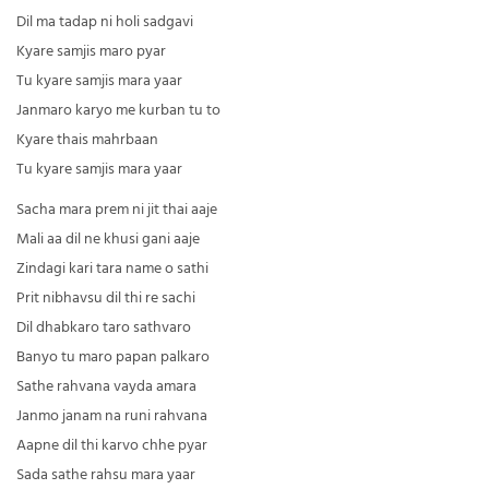
Dil ma tadap ni holi sadgavi
Kyare samjis maro pyar
Tu kyare samjis mara yaar
Janmaro karyo me kurban tu to
Kyare thais mahrbaan
Tu kyare samjis mara yaar
Sacha mara prem ni jit thai aaje
Mali aa dil ne khusi gani aaje
Zindagi kari tara name o sathi
Prit nibhavsu dil thi re sachi
Dil dhabkaro taro sathvaro
Banyo tu maro papan palkaro
Sathe rahvana vayda amara
Janmo janam na runi rahvana
Aapne dil thi karvo chhe pyar
Sada sathe rahsu mara yaar