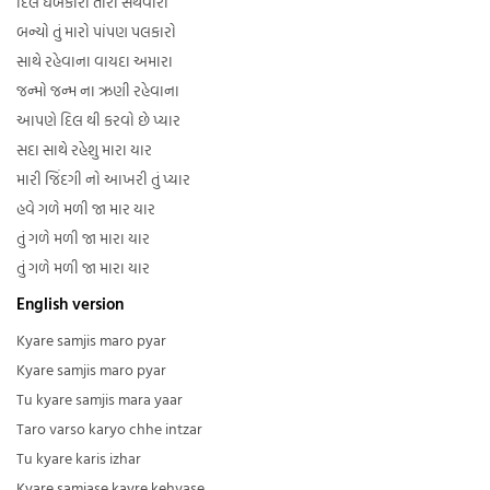
દિલ ધબકારો તારો સથવારો
બન્યો તું મારો પાંપણ પલકારો
સાથે રહેવાના વાયદા અમારા
જન્મો જન્મ ના ઋણી રહેવાના
આપણે દિલ થી કરવો છે પ્યાર
સદા સાથે રહેશુ મારા યાર
મારી જિંદગી નો આખરી તું પ્યાર
હવે ગળે મળી જા માર યાર
તું ગળે મળી જા મારા યાર
તું ગળે મળી જા મારા યાર
English version
Kyare samjis maro pyar
Kyare samjis maro pyar
Tu kyare samjis mara yaar
Taro varso karyo chhe intzar
Tu kyare karis izhar
Kyare samjase kayre kehvase