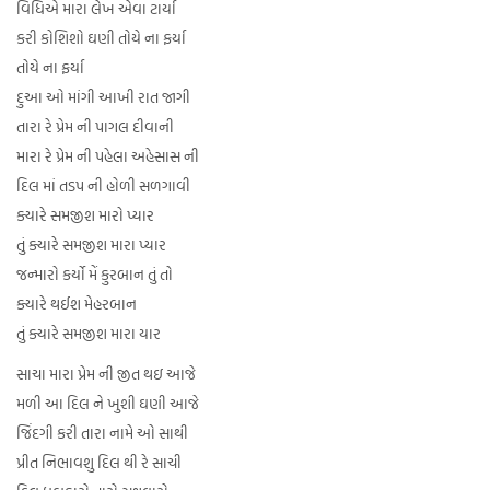
વિધિએ મારા લેખ એવા ટાર્યા
કરી કોશિશો ઘણી તોયે ના ફર્યા
તોયે ના ફર્યા
દુઆ ઓ માંગી આખી રાત જાગી
તારા રે પ્રેમ ની પાગલ દીવાની
મારા રે પ્રેમ ની પહેલા અહેસાસ ની
દિલ માં તડપ ની હોળી સળગાવી
ક્યારે સમજીશ મારો પ્યાર
તું ક્યારે સમજીશ મારા પ્યાર
જન્મારો કર્યો મેં કુરબાન તું તો
ક્યારે થઈશ મેહરબાન
તું ક્યારે સમજીશ મારા યાર
સાચા મારા પ્રેમ ની જીત થઇ આજે
મળી આ દિલ ને ખુશી ઘણી આજે
જિંદગી કરી તારા નામે ઓ સાથી
પ્રીત નિભાવશુ દિલ થી રે સાચી