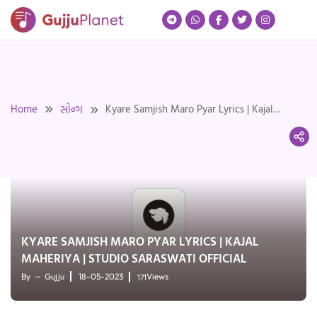
Skip
to
content
Home
Kyare Samjish Maro Pyar Lyrics | Kajal
સોન્ગ
Maheriya | Studio Saraswati Official
KYARE SAMJISH MARO PYAR LYRICS | KAJAL
MAHERIYA | STUDIO SARASWATI OFFICIAL
171
By
Gujju
18-05-2023
Views