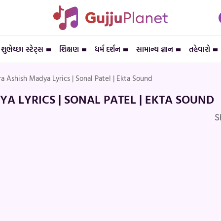
શુભેચ્છા સ્ટેટ્સ
શિક્ષણ
ધર્મ દર્શન
સામાન્ય જ્ઞાન
તહેવારો
a Ashish Madya Lyrics | Sonal Patel | Ekta Sound
A LYRICS | SONAL PATEL | EKTA SOUND
S