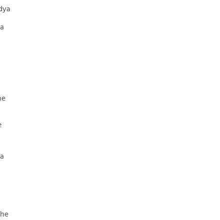
dya
ya
he
e
ya
hhe