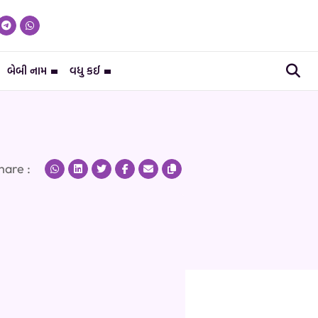
બેબી નામ
વધુ કઈ
hare :