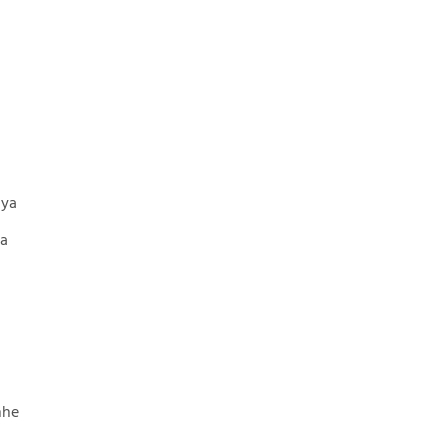
gya
ya
hhe