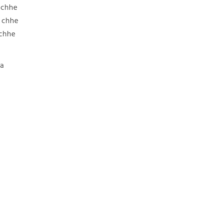
 chhe
m chhe
 chhe
ya