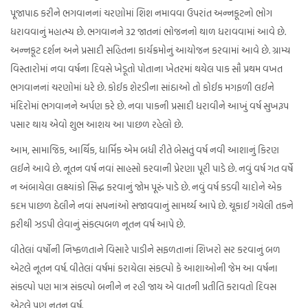
પૂજાપાઠ કરીને ભગવાનનાં ચરણોમાં શિશ નમાવવા ઉપરાંત અન્નકૂટનો ભોગ
ધરાવવાનું મહાત્મ્ય છે. ભગવાનને 32 જાતનાં ભોજનનો થાળ ધરાવવામાં આવે છે.
અન્નકૂટ દર્શન અને પ્રસાદી સહિતના કાર્યક્રમોનું આયોજન કરવામાં આવે છે. ગ્રામ્ય
વિસ્તારોમાં નવા વર્ષના દિવસે ખેડૂતો પોતાના ખેતરમાં થયેલ પાક સૌ પ્રથમ વખત
ભગવાનનાં ચરણોમાં ધરે છે. કોઈક શેરડીના સાંઠાઓ તો કોઈક મગફળી લઈને
મંદિરોમાં ભગવાનને અર્પણ કરે છે. નવા પાકની પ્રસાદી ધરાવીને આખું વર્ષ સુખરૂપ
પસાર થાય એવો શુભ આશય આ પાછળ રહેલો છે.
આમ, સામાજિક, આર્થિક, ધાર્મિક એમ બધી રીતે બેસતું વર્ષ નવી આશાનું કિરણ
લઈને આવે છે. નૂતન વર્ષ નવાં સાહસો કરવાની પ્રેરણા પૂરી પાડે છે. નવું વર્ષ ગત વર્ષે
ન અંબાયેલા લક્ષ્યાંકો સિદ્ધ કરવાનું જોમ પૂરું પાડે છે. નવું વર્ષ કડવી યાદોને એક
કદમ પાછળ ઠેલીને નવાં સપનાંઓ સજાવવાનું સામર્થ્ય આપે છે. ચૂકાઈ ગયેલી તકને
ફરીથી ઝડપી લેવાનું સંકલ્પબળ નૂતન વર્ષ આપે છે.
વીતેલાં વર્ષોની નિષ્ફળતાને વિસારે પાડીને સફળતાનાં શિખરો સર કરવાનું બળ
એટલે નૂતન વર્ષ. વીતેલાં વર્ષમાં કરાયેલા સંકલ્પો કે આશાઓની જેમ આ વર્ષના
સંકલ્પો પણ માત્ર સંકલ્પો બનીને ન રહી જાય એ વાતની પ્રતીતિ કરાવતો દિવસ
એટલે પણ નૂતન વર્ષ.