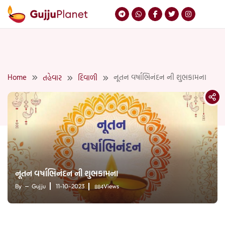
Skip
to
content
Home
નૂતન વર્ષાભિનંદન ની શુભકામના
તહેવાર
દિવાળી
નૂતન વર્ષાભિનંદન ની શુભકામના
884
By
Gujju
11-10-2023
Views