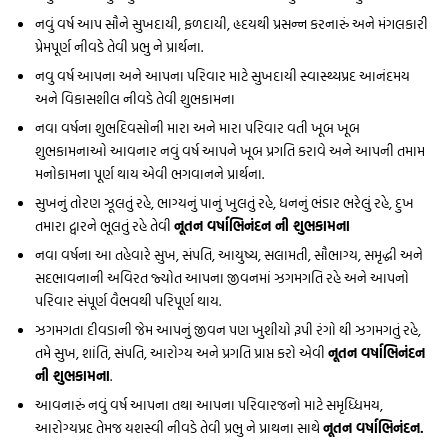
નવું વર્ષ આપ સૌને સુખદાયી, ફળદાયી, હૃદયથી પ્રસન્ન કરનારું અને મંગલકારી
પ્રેમપૂર્ણ નીવડે તેવી પ્રભુ ને પ્રાર્થના.
નવુ વર્ષ આપના અને આપના પરિવાર માટે સુખદાયી સ્વાસ્થ્યપ્રદ આનંદમય
અને વિકાસશીલ નીવડે તેવી શુભકામના
નવા વર્ષના શુભદિવસોની મારા અને મારા પરિવાર વતી ખૂબ ખૂબ
શુભકામનાઓ આવનાર નવું વર્ષ આપને ખૂબ પ્રગતિ કરાવે અને આપની તમામ
મનોકામના પૂર્ણ થાય એવી ભગવાનને પ્રાર્થના.
સુખનું તોરણ ઝૂલતું રહે, ભાગ્યનું પાનું ખુલતું રહે, ધનનું ભંડાર ભરેલું રહે, દુખ
તમારા દ્વારને ભૂલતું રહે તેવી
નૂતન વર્ષાભિનંદન ની શુભકામના
નવા વર્ષના આ તહેવારે સુખ, સંપતિ, આયુષ્ય, સલામતી, સૌભાગ્ય, સમૃદ્ધી અને
સદભાવનાની અવિરત જ્યોત આપના જીવનમાં ઝગમગતિ રહે અને આપનો
પરિવાર સંપૂર્ણ વૈભવથી પરિપૂર્ણ થાય.
ઝગમગતા દીવડાની જેમ આપનું જીવન પણ ખુશીયો રૂપી રંગો થી ઝગમગતું રહે,
તમે સુખ, શાંતિ, સંપતિ, આરોગ્ય અને પ્રગતિ પ્રાપ્ત કરો એવી
નૂતન વર્ષાભિનંદન
ની શુભકામના
.
આવનારું નવું વર્ષ આપના તથા આપના પરિવારજનો માટે સમૃધ્ધિમય,
આરોગ્યપ્રદ તેમજ યશસ્વી નીવડે તેવી પ્રભુ ને પ્રાથના સાથે
નૂતન વર્ષાભિનંદન.