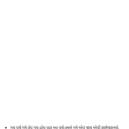
ગયું વર્ષ ગમે તેવું ગયું હોય પણ આ વર્ષ તમને ગમે એવું જાય એવી શુભેચ્છાઓ.