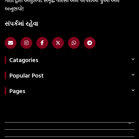
ગીતો દ્વારા અનુભવો. સમૃદ્ધ વારસો અને પરંપરાઓ જુઓ અને
અનુભવો!
સંપર્કમાં રહેવા
Catagories
Popular Post
Pages
Categories
સરકારી માહિતી
રંગોળી
ધર્મ દર્શન