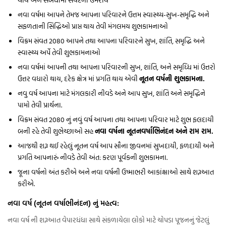
નવા વર્ષમા આપને તેમજ આપના પરિવારને ઉત્તમ સ્વાસ્થ્ય-સુખ-સમૃદ્ધિ અને
સફળતાની સિદ્ધિઓ પ્રાપ્ત થાય તેવી મંગલમય શુભકામનાઓ
વિક્રમ સંવત 2080 આપને તથા આપના પરિવારને સુખ, શાંતિ, સમૃદ્ધિ અને
સ્વાસ્થ્ય અર્પે તેવી શુભકામનાઓ
નવા વર્ષમાં આપની તથા આપના પરિવારની સુખ, શાંતિ, અને સમૃધ્ધિ માં ઉત્તરો
ઉત્તર વધારો થાય, દરેક ક્ષેત્ર માં પ્રગતિ થાય એવી
નૂતન વર્ષની શુભકામના.
નવુ વર્ષ આપના માટે મંગલકારી નીવડે અને આપ સુખ, શાંતિ અને સમૃદ્ધિને
પામો તેવી પ્રાર્થના.
વિક્રમ સંવત 2080 નું નવું વર્ષ આપના તથા આપના પરિવાર માટે શુભ ફલદાયી
બની રહે તેવી શુભેચ્છાઓ સહ
નવા વર્ષના નૂતનવર્ષાભિનંદન અને રામ રામ.
આજથી શરૂ થઈ રહેલું નૂતન વર્ષ આપ સૌના જીવનમાં સુખદાયી, ફળદાયી અને
પ્રગતિ આપનારું નીવડે તેવી અંત: કરણ પૂર્વકની શુભકામના.
જૂના વર્ષનો અંત કરીએ અને નવા વર્ષની ઉષ્માભરી આકાંક્ષાઓ સાથે શરૂઆત
કરીએ.
નવા વર્ષ (નૂતન વર્ષાભીનંદન) નું મહત્વ:
નવા વર્ષ ની શરૂઆત વેપારધંધા સાથે સંકળાયેલા લોકો માટે ચોપડા પૂજનનું જેટલું