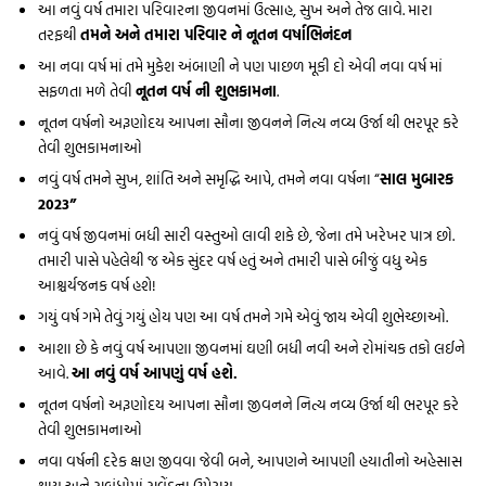
આ નવું વર્ષ તમારા પરિવારના જીવનમાં ઉત્સાહ, સુખ અને તેજ લાવે. મારા
તરફથી
તમને અને તમારા પરિવાર ને નૂતન વર્ષાભિનંદન
આ નવા વર્ષ માં તમે મુકેશ અંબાણી ને પણ પાછળ મૂકી દો એવી નવા વર્ષ માં
સફળતા મળે તેવી
નૂતન વર્ષ ની શુભકામના
.
નૂતન વર્ષનો અરૂણોદય આપના સૌના જીવનને નિત્ય નવ્ય ઉર્જા થી ભરપૂર કરે
તેવી શુભકામનાઓ
નવું વર્ષ તમને સુખ, શાંતિ અને સમૃદ્ધિ આપે, તમને નવા વર્ષના “
સાલ મુબારક
2023”
નવું વર્ષ જીવનમાં બધી સારી વસ્તુઓ લાવી શકે છે, જેના તમે ખરેખર પાત્ર છો.
તમારી પાસે પહેલેથી જ એક સુંદર વર્ષ હતું અને તમારી પાસે બીજું વધુ એક
આશ્ચર્યજનક વર્ષ હશે!
ગયું વર્ષ ગમે તેવું ગયું હોય પણ આ વર્ષ તમને ગમે એવું જાય એવી શુભેચ્છાઓ.
આશા છે કે નવું વર્ષ આપણા જીવનમાં ઘણી બધી નવી અને રોમાંચક તકો લઈને
આવે.
આ નવું વર્ષ આપણું વર્ષ હશે.
નૂતન વર્ષનો અરૂણોદય આપના સૌના જીવનને નિત્ય નવ્ય ઉર્જા થી ભરપૂર કરે
તેવી શુભકામનાઓ
નવા વર્ષની દરેક ક્ષણ જીવવા જેવી બને, આપણને આપણી હયાતીનો અહેસાસ
થાય અને સબંધોમાં સવેંદના ઉમેરાય