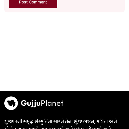
ગુજરાતની સમૃદ્ધ સંસ્કૃતિના સારને તેના સુંદર ભજન, કવિતા અને