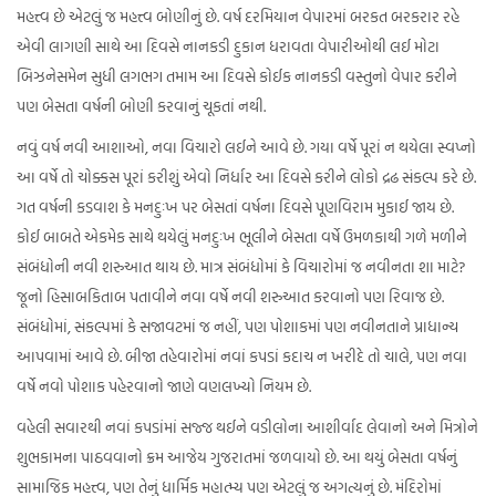
મહત્ત્વ છે એટલું જ મહત્ત્વ બોણીનું છે. વર્ષ દરમિયાન વેપારમાં બરકત બરકરાર રહે
એવી લાગણી સાથે આ દિવસે નાનકડી દુકાન ધરાવતા વેપારીઓથી લઈ મોટા
બિઝનેસમેન સુધી લગભગ તમામ આ દિવસે કોઈક નાનકડી વસ્તુનો વેપાર કરીને
પણ બેસતા વર્ષની બોણી કરવાનું ચૂકતાં નથી.
નવું વર્ષ નવી આશાઓ, નવા વિચારો લઈને આવે છે. ગયા વર્ષે પૂરાં ન થયેલા સ્વપ્નો
આ વર્ષે તો ચોક્કસ પૂરાં કરીશું એવો નિર્ધાર આ દિવસે કરીને લોકો દ્રઢ સંકલ્પ કરે છે.
ગત વર્ષની કડવાશ કે મનદુઃખ પર બેસતાં વર્ષના દિવસે પૂણવિરામ મુકાઈ જાય છે.
કોઈ બાબતે એકમેક સાથે થયેલું મનદુઃખ ભૂલીને બેસતા વર્ષે ઉમળકાથી ગળે મળીને
સંબંધોની નવી શરુઆત થાય છે. માત્ર સંબંધોમાં કે વિચારોમાં જ નવીનતા શા માટે?
જૂનો હિસાબકિતાબ પતાવીને નવા વર્ષે નવી શરુઆત કરવાનો પણ રિવાજ છે.
સંબંધોમાં, સંકલ્પમાં કે સજાવટમાં જ નહીં, પણ પોશાકમાં પણ નવીનતાને પ્રાધાન્ય
આપવામાં આવે છે. બીજા તહેવારોમાં નવાં કપડાં કદાચ ન ખરીદે તો ચાલે, પણ નવા
વર્ષે નવો પોશાક પહેરવાનો જાણે વણલખ્યો નિયમ છે.
વહેલી સવારથી નવાં કપડાંમાં સજ્જ થઈને વડીલોના આશીર્વાદ લેવાનો અને મિત્રોને
શુભકામના પાઠવવાનો ક્રમ આજેય ગુજરાતમાં જળવાયો છે. આ થયું બેસતા વર્ષનું
સામાજિક મહત્ત્વ, પણ તેનું ધાર્મિક મહાત્મ્ય પણ એટલું જ અગત્યનું છે. મંદિરોમાં