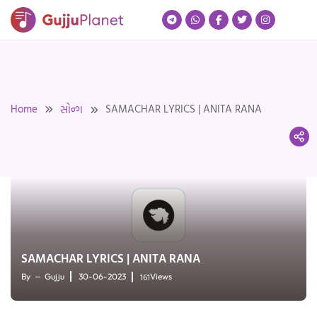
Skip
to
content
Home
SAMACHAR LYRICS | ANITA RANA
સોન્ગ
SAMACHAR LYRICS | ANITA RANA
161
By
Gujju
30-06-2023
Views