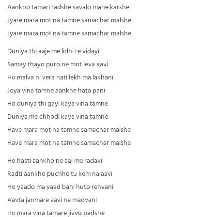
Aankho tamari radshe savalo mane karshe
Jyare mara mot na tamne samachar malshe
Jyare mara mot na tamne samachar malshe
Duniya thi aaje me lidhi re vidayi
Samay thayo puro ne mot leva aavi
Ho malva ni vera nati lekh ma lakhani
Joya vina tamne aankhe hata pani
Ho duniya thi gayi kaya vina tamne
Duniya me chhodi kaya vina tamne
Have mara mot na tamne samachar malshe
Have mara mot na tamne samachar malshe
Ho hasti aankho ne aaj me radavi
Radti aankho puchhe tu kem na aavi
Ho yaado ma yaad bani huto rehvani
Aavta janmare aavi ne madvani
Ho mara vina tamare jivvu padshe