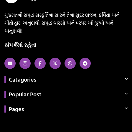
ગુજરાતની સમૃદ્ધ સંસ્કૃતિના સારને તેના સુંદર ભજન, કવિતા અને
ગીતો દ્વારા અનુભવો. સમૃદ્ધ વારસો અને પરંપરાઓ જુઓ અને
અનુભવો!
સંપર્કમાં રહેવા
Catagories
Popular Post
Pages
Categories