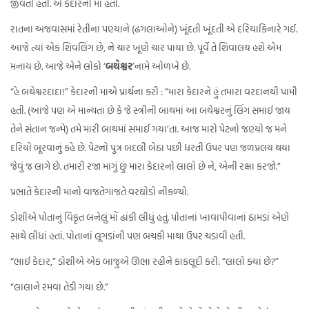
જીવતી હતી. એ કેદારની મા હતી.
રાતના અજવાસમાં રેતીના પણ્યાને (ઢગલાઓને) ખૂંદતી ખૂંદતી એ દરિયાકિનારે ગઈ.
આજે ત્યાં એક શિવલિંગ છે, ને ચાર ખૂણે ચાર પાયા છે. પૂર્વે તે શિવાલય હશે એમ
મનાય છે. આજે એને લોકો ‘
બથેશ્વર
’નામે ઓળખે છે.
“હે બથેશ્વરદાદા!” કેદારની માએ પ્રાર્થના કરી : “મારા કેદારને હું તમારા વરદાનથી પામી
હતી. (આજે પણ એ માન્યતા છે કે જે સ્ત્રીની બાથમાં આ બથેશ્વરનું લિંગ સમાઈ જાય
તેને સંતાન જન્મે) તમે મારી બાથમાં સમાઈ ગયા’તા. આજ મારો પેટનો જણ્યો જ મને
દરિયો બૂરવાનું કહે છે. પેટનો પુત્ર બદલી બેઠા પછી ધરતી ઉપર પણ જળપ્રલય થયા
જેવું જ લાગે છે. તમારી રજા માગું છું મારા કેદારનો લાલો છે ને, એની રક્ષા કરજો.”
પ્રભાતે કેદારની માનો વાજતેગાજતે વરઘોડો નીકળ્યો.
ડોશીએ પોતાનું વિકૃત બનેલું મોં ઢાંકી લીધું હતું. પોતાનાં ખાવાપીવાનાં ઠામડાં એણે
સાથે લીધાં હતાં. પોતાનાં લૂગડાંની પણ બચકી માથા ઉપર ચડાવી હતી.
“ભાઈ કેદાર,” ડોશીએ એક બાજુએ ઊભા રહીને કાકલૂદી કરી: “લાલો ક્યાં છે?”
“લાલાને રમવા તેડી ગયા છે.”