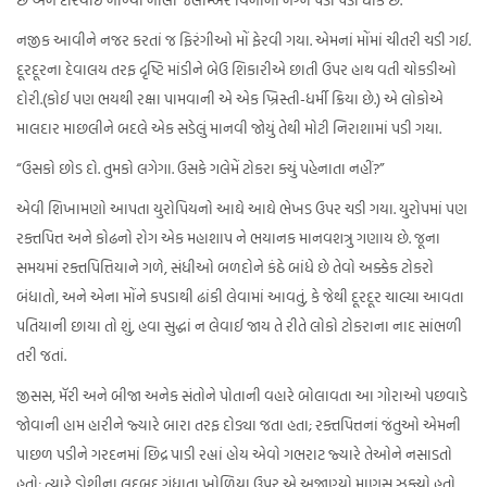
નજીક આવીને નજર કરતાં જ ફિરંગીઓ મોં ફેરવી ગયા. એમનાં મોંમાં ચીતરી ચડી ગઈ.
દૂરદૂરના દેવાલય તરફ દૃષ્ટિ માંડીને બેઉ શિકારીએ છાતી ઉપર હાથ વતી ચોકડીઓ
દોરી.(કોઈ પણ ભયથી રક્ષા પામવાની એ એક ખ્રિસ્તી-ધર્મી ક્રિયા છે.) એ લોકોએ
માલદાર માછલીને બદલે એક સડેલું માનવી જોયું તેથી મોટી નિરાશામાં પડી ગયા.
“ઉસકો છોડ દો. તુમકો લગેગા. ઉસકે ગલેમેં ટોકરા ક્યું પહેનાતા નહીં?”
એવી શિખામણો આપતા યુરોપિયનો આઘે આઘે ભેખડ ઉપર ચડી ગયા. યુરોપમાં પણ
રક્તપિત્ત અને કોઢનો રોગ એક મહાશાપ ને ભયાનક માનવશત્રુ ગણાય છે. જૂના
સમયમાં રક્તપિત્તિયાને ગળે, સંધીઓ બળદોને કંઠે બાંધે છે તેવો અક્કેક ટોકરો
બંધાતો, અને એના મોંને કપડાથી ઢાંકી લેવામાં આવતું, કે જેથી દૂરદૂર ચાલ્યા આવતા
પતિયાની છાયા તો શું, હવા સુદ્ધાં ન લેવાઈ જાય તે રીતે લોકો ટોકરાના નાદ સાંભળી
તરી જતાં.
જીસસ, મૅરી અને બીજા અનેક સંતોને પોતાની વહારે બોલાવતા આ ગોરાઓ પછવાડે
જોવાની હામ હારીને જ્યારે બારા તરફ દોડ્યા જતા હતા; રક્તપિત્તનાં જંતુઓ એમની
પાછળ પડીને ગરદનમાં છિદ્ર પાડી રહ્યાં હોય એવો ગભરાટ જ્યારે તેઓને નસાડતો
હતો; ત્યારે ડોશીના લદબદ ગંધાતા ખોળિયા ઉપર એ અજાણ્યો માણસ ઝૂક્યો હતો.