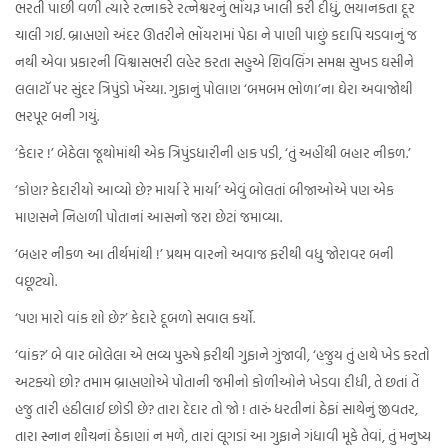
ભરતી પાછી વળી ત્યારે રત્નાકરે રત્નેશ્વરનું ભોંયરૂ ખાલી કરી દીધું, ભયાનકતા દૂર
ચાલી ગઈ. બ્રાહ્મણો અંદર ઊતરીને ભોંયરામાં પેઠા ને પાણી પાછું કદાપિ ચડવાનું જ
નથી એવા પ્રકારની વિશ્વાસભરી લહેર કરતા સહુએ શિવલિંગ સમક્ષ સુખડ ઘસીને
લલાટૉ પર સુંદર ત્રિપુંડો ખેંચ્યા. ગુફાનું પોલાણ ‘બમબમ ભોળા’ના ઘેરા અવાજોથી
ભરપૂર બની ગયું.
‘કેદાર !’ બેઠેલા જૂથોમાંથી એક ત્રિપુંડધારીની હાક પડી, ‘તું અહીંથી બહાર નીકળ.’
‘કોણ? કેદારીયો આવ્યો છે? માર્યા રે માર્યા’ એવું બોલતાં બીજાઓએ પણ એક
માણસને નિહાળી પોતાનાં આસનો જરા છેટાં જમાવ્યા.
‘બહાર નીકળ આ તીર્થમાંથી !’ પ્રથમ વારનો અવાજ ફરીથી વધુ જોરાવર બની
વછૂટ્યો.
‘પણ મારો વાંક શો છે?’ કેદારે દૂબળો સવાલ કર્યો.
‘વાંક?’ બે વાર બોલેલા એ ભવ્ય પુરુષે ફરીથી ગુફાને ગુંજાવી, ‘હજુય તું હાથે ખેડ કરતો
અટક્યો છો? તમામ બ્રાહ્મણોએ પોતાની જમીનો કોળીઓને ખેડવા દીધી, તે છતાં તેં
હજુ તારી હઠીલાઈ છોડી છે? તારા દેદાર તો જો ! તારું ધરતીનાં ઠેફાં સાથેનું જીવતર,
તારા સ્નાન શૌચનાં ઠેકાણાં ન મળે, તારાં લૂગડાં આ ગુફાને ગંધાવી મૂકે તેવાં, તું મનુષ્ય