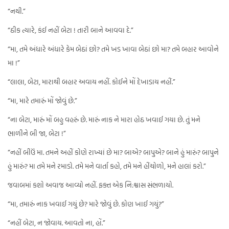
“નથી.”
“ઠીક ત્યારે, કંઈ નહીં બેટા ! તારી બાને આવવા દે.”
“મા, તમે અંધારે અંધારે કેમ બેઠાં છો? તમે ખડ ખાવા બેઠાં છો મા? તમે બહાર આવોને
મા !”
“લાલા, બેટા, મારાથી બહાર અવાય નહીં. કોઈને મોં દેખાડાય નહીં.”
“મા, મારે તમારું મોં જોવું છે.”
“ના બેટા, મારું મોં બહુ વહરું છે. મારું નાક ને મારા હોઠ ખવાઈ ગયા છે. તું મને
ભાળીને બી જા, બેટા !”
“નહીં બીઉં મા. તમને અહીં કોણે રાખ્યાં છે મા? બાએ? બાપુએ? બાને હું મારું? બાપુને
હું મારું? મા તમે મને રમાડો. તમે મને વાર્તા કહો, તમે મને હીંચોળો, મને હાલાં કરો.”
જવાબમાં કશો અવાજ આવ્યો નહીં. ફક્ત એક નિ:શ્વાસ સંભળાયો.
“મા, તમારું નાક ખવાઈ ગયું છે? મારે જોવું છે. કોણ ખાઈ ગયું?”
“નહીં બેટા, ન જોવાય. આવતો ના, હોં.”