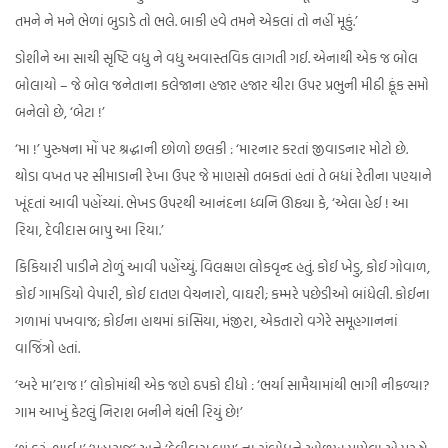
તમને ને મને ભેળાં બુડાડે તો ભલે. બાકી હવે તમને એકલાં તો નહીં મૂકું.’
ડોશીને આ સાચી સૃષ્ટિ વધુ ને વધુ અવાસ્તવિક લાગતી ગઈ. એનાથી એક જ બોલ
બોલાયો – જે બોલ જનેતાના કલેજાના હજાર હજાર ચીરા ઉપર પ્રભુની મીઠી ફૂંક સમો
બનેલો છે, ‘બેટા !’
‘મા !’ પુરુષના મોં પર શ્રદ્ધાની છોળો છલકી : ‘મારનાર કરતાં જીવાડનાર મોટો છે.
થોડા વખત પર સીમાડાની રેખા ઉપર જે માણસો તબકતાં હતાં તે બધાં રેતીના પણ્યાને
ખૂંદતાં આવી પહોંચ્યાં. ભેખડ ઉપરથી આનંદના ધ્વનિ ઊઠ્યા કે, ‘એલા હેઈ ! આ
રિયા, દેવીદાસ બાપુ આ રિયા.’
કિકિયારી પાડીને ટોળું આવી પહોંચ્યું. વિલક્ષણ લોકવૃન્દ હતું. કોઈ ખેડુ, કોઈ ગોવાળ,
કોઈ ગામડિયો વેપારી, કોઈ દાતણ વેચનારો, વાઘરી; કમ્મરે પછેડીઓ બાંધેલી. કોઈના
ગળામાં પખવાજ; કોઈના હાથમાં કાંસિયા, મંજીરા, એકતારો વગેરે સમૂહગાનનાં
વાજિંત્રો હતાં.
‘અરે મા’રાજ !’ લોકોમાંથી એક જણે ઠપકો દીધો : ‘ભર્યા સામૈયામાંથી ભાગી નીકળ્યા?
ગામ આખું કેટલું નિરાશ બનીને થંભી રિયું છે!’