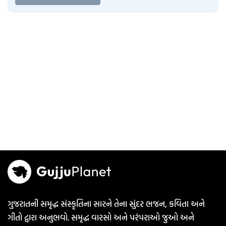
ગુજરાતની સમૃદ્ધ સંસ્કૃતિના સારને તેના સુંદર ભજન, કવિતા અને
ગીતો દ્વારા અનુભવો. સમૃદ્ધ વારસો અને પરંપરાઓ જુઓ અને