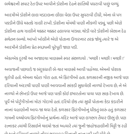
બથેશ્વરની સપાટ રેત ઉપર આવીને ડોશીના દેહને શાંતિથી પધરાવી પાછું વળ્યું.
આદમીએ ડોશીને લાલ મડદાલના લીલા વેલા ઉપર સુવરાવી દીધી, એના બે પગ
પકડીને ઊંધે મસ્તકે ઝાલી રાખી. ડોશીના મોંમંથી પાણી નીકળી પડ્યું, પછી એણે
ડોશીના હાથ ઝાલીને ચક્કર ચક્કર હલાવવા માંડ્યા. થોડી વારે ડોશીનો બેભાન દેહ
સચેતન બન્યો. આંખો ખોલીને એણે પોતાના ઉગારનાર તરફ જોયું ત્યારે જ એ
આદમીને ડોશીના પ્રેત સ્વરૂપની પૂરેપૂરી જાણ પડી.
એકાએક દૂરથી આ અજાણ્યા માણસને સ્વર સંભળાયો : ‘મચ્છી ! મચ્છી ! મચ્છી !’
અવાજની પછવાડે જ બંદૂકધારી બે-ચાર માણસો આવી પહોંચ્યા. એમનો પોશાક
યુરોપી હતો. એમના ચહેરા ગોરા હતા. એ ફિરંગીઓ હતા. કળસારની નજીક આજે પણ
દરિયાની અંદરથી પાણી પાણી આવવાની સાંકડી સુકાયેલી નાળ્યો દેખાય છે; ને એ
નાળ્યો ને ભેખડો ઉપર આજે પણ પાકી કોઈ ઇમારતોના પાયા પણ સાફ દેખાય છે.
પૂર્વે એ પોર્ટુગીઝોનાં મોટાં ગોદામો હતાં. દરિયો છેક ત્યાં સુધી પોતાના કેડા કંડારીને
નાનાં વહાણોની આવ-જા થવા દેતો. કળસાર ફિરંગીઓનું ધીકતું બારું હતું. કળસાર
ગામની વચ્ચોવચ ફિરંગીઓનું પ્રાર્થના-મંદિર આજે પણ લગભગ તૈયાર ઊભું છે. પણ
રત્નાકર ત્યાંથી રિસાઈને ચાલ્યો જતાં અત્યારે ત્યાં જૂની જાહોજહાલીની મિટ્ટી જ રહી
છે અને દરિયાઈ નાળ્યો નીલાં જલામ્બર વિનાની નગ્ન પડી પડી ધીકે છે.