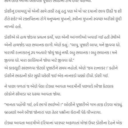
સામે લાલ આંખો બતાવતો પૂજારી ભાઠાની ટોચ ઉપર પહોંચ્યો.
ડોશીનું દયામણું મોં એની સામે તાકી રહ્યું હતું. પણ એ મોં પર દયાનો ભાવ ઊઠી જ શી
રીતે શકે? એ રક્તપિત્તના રોગે મનુષ્યના મુખનો, સ્ત્રીના મુખનો સ્વચ્છ અરીસો છૂંદી
નાખ્યો હતો.
ડોશીએ બે હાથ જોડવા પ્રયત્ન કર્યો, પણ એની આંગળીઓ ખવાઈ ગઈ હતી તેથીએ
એની હાથજોડ પણ ભયાનક લાગી. એણે કહ્યું : “બાપુ, પૂજારી બાપા, મને જીવવા દ્યો.
મારાથી રત્નાકરનું રૂપ અત્યારે જોયું જાતું નથી. બહુ ભયાનક ! બહુ ભયાનક ! મને
જીવવા દ્યો. મારા લાલિયાને જોવા માટે જીવવા દ્યો.”
એ કાકલૂદી સાંભળવા જેટલો પૂજારીને સમય નહોતો. એણે ‘જય રત્નાકર !’ કહીને
ડોશીને ભાઠાની કોર સુધી ધકેલી જઈ એક નાનકડો ધક્કો દીધો. ડોશી ગઈ.
ને પાછા વળતાં જ એણે પેલા દોડ્યા આવતા આદમીની પછવાડે બીજા કેટલાક
લોકોને સીમાડા પર ધસ્યા આવતા જોયા.
“માનતા પહોંચી ગઈ, હવે ભાગો ભાઈઓ !” બોલીને પૂજારીએ ગામ તરફ દોડવા માંડ્યું.
બ્રાહ્મણો અને બીજાં જોનારાં પણ તેતર પક્ષીના ઘેરાની પેઠે વીખરાયા.
દોડ્યા આવતા આદમીએ દરિયાનાં પરસ્પર અફળાતાં મોજાં ઉપર ડોશીના દેહને એક