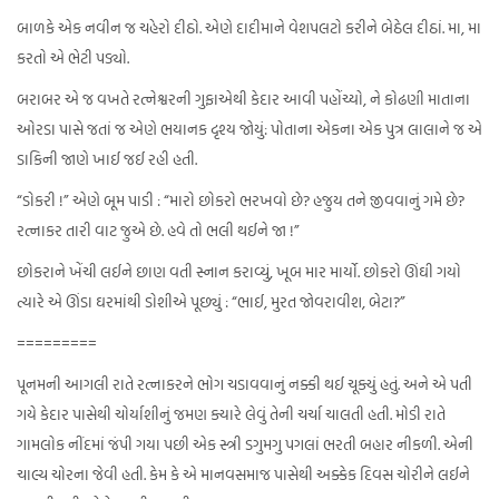
બાળકે એક નવીન જ ચહેરો દીઠો. એણે દાદીમાને વેશપલટો કરીને બેઠેલ દીઠાં. મા, મા
કરતો એ ભેટી પડ્યો.
બરાબર એ જ વખતે રત્નેશ્વરની ગુફાએથી કેદાર આવી પહોંચ્યો, ને કોઢણી માતાના
ઓરડા પાસે જતાં જ એણે ભયાનક દૃશ્ય જોયું: પોતાના એકના એક પુત્ર લાલાને જ એ
ડાકિની જાણે ખાઈ જઈ રહી હતી.
“ડોકરી !” એણે બૂમ પાડી : “મારો છોકરો ભરખવો છે? હજુય તને જીવવાનું ગમે છે?
રત્નાકર તારી વાટ જુએ છે. હવે તો ભલી થઈને જા !”
છોકરાને ખેંચી લઈને છાણ વતી સ્નાન કરાવ્યું, ખૂબ માર માર્યો. છોકરો ઊંઘી ગયો
ત્યારે એ ઊંડા ઘરમાંથી ડોશીએ પૂછ્યું : “ભાઈ, મુરત જોવરાવીશ, બેટા?”
=========
પૂનમની આગલી રાતે રત્નાકરને ભોગ ચડાવવાનું નક્કી થઈ ચૂક્યું હતું. અને એ પતી
ગયે કેદાર પાસેથી ચોર્યાશીનું જમણ ક્યારે લેવું તેની ચર્ચા ચાલતી હતી. મોડી રાતે
ગામલોક નીંદમાં જંપી ગયા પછી એક સ્ત્રી ડગુમગુ પગલાં ભરતી બહાર નીકળી. એની
ચાલ્ય ચોરના જેવી હતી. કેમ કે એ માનવસમાજ પાસેથી અક્કેક દિવસ ચોરીને લઈને