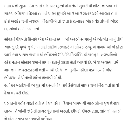
મહાદેવની ગુફામાં કેમ જાણે લીલાગર ઘૂંટતો હોય તેવી ખુમારીથી ભીતરનાં જળ એ
સાંકડા ભોંયરામાં પેસતાં હતાં ને પાછા ઘુમ્મરો ખાઈ ખાઈ બહાર ધસી આવતા હતાં.
કોઈ બરકંદાજની નજરથી નિહાળીએ તો જાણે કે રત્નાકર એક પ્રચંડ તોપની અંદર
દારૂગોળો ઠાંસી રહ્યો હતો.
સોરઠને ઉગમણે કિનારે એક એકાન્ત સ્થાનમાં અરબી સાગરનું એ અંતર્ગત નાનું તીર્થ
આવેલું છે. પૃથ્વીનું પેટાળ ભેદી ભેદીને રત્નાકરે એ ભોંયરું રચ્યું, ને માનવીઓએ કોણ
જાણે કયા અકળ કાળમાં એ ભોંયરાને ઊંડે છેડે શિવલિંગ બેસાડ્યું. માનવજાતિનો
હરેક મહાન સંસ્કાર જમાને ભયાનકતાનું શરણ લેતો આવ્યો છે. એ જ અવસ્થા ધર્મ
નામના માનવસંસ્કારની થતી આવી છે. ધર્મના મૂળીયાં ઢીલાં પડ્યાં ત્યારે એણે
ભીષણતાને પોતાની બહેન બનાવી લીધી.
રત્નેશ્વર મહાદેવની એ ગુફામાં ધસતાં ને પાછાં ઉલેચાતાં સાગર જળ નિહાળતાં કાચાં
હૈયાં થરથરી ઊઠે.
પ્રભાતનો પહોર ચડતો હતો ત્યાં જ પાસેના દિયાળ ગામમાંથી બ્રાહ્મણોના જૂથ ઉમટવા
લાગ્યા. તેઓની જોડે લીલાગર ઘૂંટવાનો ખરલો, છીપરો, ઉપરવટણા, ભાંગનો મસાલો
ને મોટાં રંગાડાં પણ આવી પહોંચ્યા.