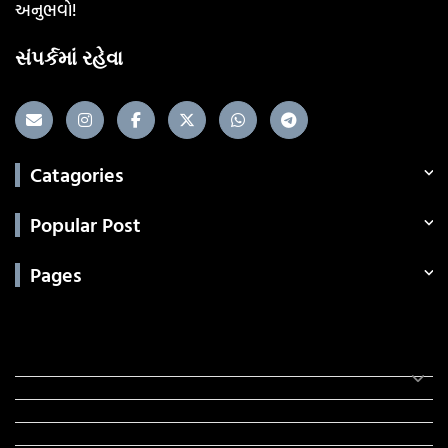
અનુભવો!
સંપર્કમાં રહેવા
Catagories
Popular Post
Pages
Categories
સરકારી માહિતી
રંગોળી
ધર્મ દર્શન
ટેકનોલોજી