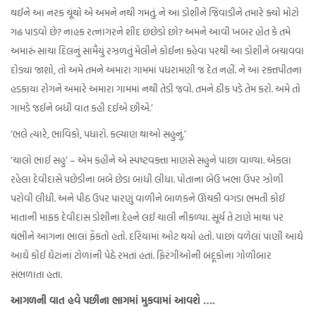
થઈને આ નરક ચૂંથો એ અમને નથી ગમતું. ને આ ડોશીને જિવાડીને તમારે ક્યો મોટો
ગઢ પાડવો છે? નાહક રત્નાગરને શીદ છંછેડો છો? અમને આવી ખબર હોત કે તમે
અમારું સાચા દિલનું સામૈયું રઝળતું મેલીને કોઈના કહેવા પરથી આ ડોશીને બચાવવા
દોડ્યા જાશો, તો અમે તમને અમારા ગામમાં પધરામણી જ દેત નહીં. ને આ રક્તપીતના
હડકાયા રોગને અમારે અમારા ગામમાં નથી તેડી જવો. તમને ઠીક પડે તેમ કરો. અમે તો
ગામડે જઈને બધી વાત કહી દઈએ છીએ.’
‘ભલે ત્યારે, ભાવિકો, પધારો. કલ્યાણ થાઓ સહુનું.’
‘ચાલો ભાઈ સહુ’ – એમ કહીને એ સ્પષ્ટવક્તા માણસે સહુને પાછા વાળ્યા. એકલા
રહેલા દેવીદાસે પછેડીના બબે છેડા બાંધી લીધા. પોતાના બેઉ ખભા ઉપર ઝોળી
પરોવી લીધી. અને પીઠ ઉપર પારણું વાળીને બાળકને ઊંચકી વગડા ભમતી કોઈ
માતાની માફક દેવીદાસ ડોશીના દેહને લઈ ચાલી નીકળ્યા. સૂર્ય તે ટાણે માથા પર
થંભીને આગના ભાલાં ફેંકતો હતો. દરિયામાં ઓટ થયો હતો. પાછાં વળેલાં પાણી આઘે
આઘે કોઈ ઘેટાંનાં ટોળાંની પેઠે રમતાં હતાં. ફિરંગીઓની બંદૂકોના ગોળીબાર
સંભળાતા હતા.
આગળની વાત હવે પછીના ભાગમાં મુકવામાં આવશે ….