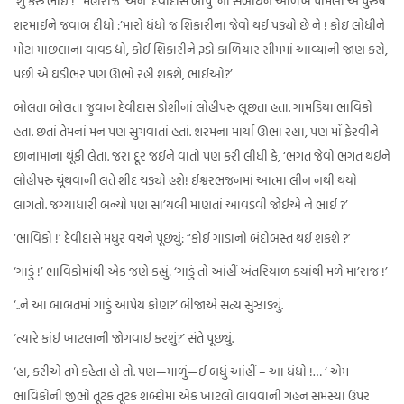
‘શું કરું ભાઈ !’ ‘મહારાજ’ અને ‘દેવીદાસ બાપુ’ ના સંબોધને ઓળખ પામેલા એ પુરુષે
શરમાઈને જવાબ દીધો :’મારો ધંધો જ શિકારીના જેવો થઈ પડ્યો છે ને ! કોઇ લોધીને
મોટા માછલાના વાવડ દ્યો, કોઈ શિકારીને રૂડો કાળિયાર સીમમાં આવ્યાની જાણ કરો,
પછી એ ઘડીભર પણ ઊભો રહી શકશે, ભાઈઓ?’
બોલતા બોલતા જુવાન દેવીદાસ ડોશીનાં લોહીપરુ લૂછતા હતા. ગામડિયા ભાવિકો
હતા. છતાં તેમનાં મન પણ સુગવાતાં હતાં. શરમના માર્યા ઊભા રહ્યા, પણ મોં ફેરવીને
છાનામાના થૂંકી લેતા. જરા દૂર જઈને વાતો પણ કરી લીધી કે, ‘ભગત જેવો ભગત થઈને
લોહીપરુ ચૂંથવાની લતે શીદ ચડ્યો હશે! ઈશ્વરભજનમાં આત્મા લીન નથી થયો
લાગતો. જગ્યાધારી બન્યો પણ સા’યબી માણતાં આવડવી જોઈએ ને ભાઈ ?’
‘ભાવિકો !’ દેવીદાસે મધુર વચને પૂછ્યું: “કોઈ ગાડાનો બંદોબસ્ત થઈ શકશે ?’
‘ગાડું !’ ભાવિકોમાંથી એક જણે કહ્યું: ‘ગાડું તો આંહીં અંતરિયાળ ક્યાંથી મળે મા’રાજ !’
‘..ને આ બાબતમાં ગાડું આપેય કોણ?’ બીજાએ સત્ય સુઝાડ્યું.
‘ત્યારે કાંઈ ખાટલાની જોગવાઈ કરશું?’ સંતે પૂછ્યું.
‘હા, કરીએ તમે કહેતા હો તો. પણ—માળું—ઈ બધું આંહીં – આ ધંધો !… ‘ એમ
ભાવિકોની જીભો તૂટક તૂટક શબ્દોમાં એક ખાટલો લાવવાની ગહન સમસ્યા ઉપર