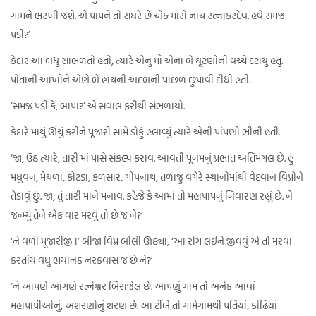
ગામને ભરખી જશે. એ પાપને તો સંઘરે છે એક મારો નાથ રત્નાકરદેવ. હવે સમજ
પડી?’
કેદાર આ બધું સાંભળતો હતો, ત્યારે એનું મોં એનાં બે ઘૂંટણોની વચ્ચે દટાયું હતું.
પોતાની આંખોને એણે બે હાથની અદબની પાછળ છુપાવી દીધી હતી.
‘સમજ પડી કે, બાપા?’ એ સવાલ ફરીથી સંભળાયો.
કેદારે માથું ઊંચું કરીને પૂજારી સામે ડોકું હલાવ્યું ત્યારે એની પાંપણો ભીની હતી.
‘જા, ઉઠ ત્યારે, તારી માં પાસે સંકલ્પ કરાવ. આવતી પૂનમનું પ્રભાત અતિમંગલ છે. હું
મધુવન, મેથળા, કોટડા, કળસાર, ગોપનાથ, તળાજું વગેરે સ્થાનોમાંથી વેદવાન વિપ્રોને
તેડાવું છું. જા, તું તારી માને મનાવ. કહેજે કે આમાં તો મહાપાપનું નિવારણ રહ્યું છે. ને
જન્મ્યું તેને એક વાર મરવું તો છે જ ને?’
‘ને વળી પૂજારીજી !’ બીજા વિપ્ર બોલી ઊઠ્યા, ‘આ રોગ લઈને જીવવું એ તો મરવા
કરતાંય વધુ ભયાનક નરકવાસ જ છે ને?’
‘ને આપણે આંગણે રત્નેશ્વર બિરાજેલ છે. આપણું ગામ તો અનેક આવાં
મહાપાપીઓનું, અશરણોનું શરણ છે. આ ટીંબે તો ગામેગામથી પતિયાં, કોઢિયાં