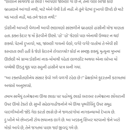
“લાલાને સાચવજે હો ભાઈ ! આપણી જાંબલી ગા છે ને, તેનો વેલો બીજા કોઈ
બ્રાહ્મણને આંગણે નથી, માટે એને વેચી દેતો નહીં. ને તુંને પેટમાં દુખાવો ઊપડે છે માટે
મઠ ખાતો નહીં, મઠ તને જરતા નથી.”
ડોશીની આખરી વેળાની આવી ભલામણો સાંભળીને બ્રાહ્મણો હાંસીની મોજ માણતા
હતા. ફક્ત કેદાર જ મોં ફેરવીને ઊભો. ‘હો’ ‘હો’ જેટલો પણ એનાથી ઉચ્ચાર ન થઈ
શક્યો. પેટનો દુખાવો, મઠ, જાંબલી ગાયનો વેલો, વગેરે વગેરે વાતોમાં તે એવી શી
કરુણતા ભરી હતી કે જેણે કેદારને રોવરાવ્યો? કોઈ ન સમજી શક્યું. મૃત્યુના મુખમાં
ઊભેલી એ ગ્રામ્ય ડોશીનાં નાક-મોંમાંથી વહેતાં લાળલીંટ અથવા એના બોખા મોં
વચ્ચેથી ઊડતું થૂંક પણ સહુની હાંસીને પાત્ર બની ગયાં.
“આ રક્તપીતણીનેય સંસાર કેવો ગળે વળગી રહેલ છે !” પ્રેક્ષકોએ કુદરતની કરામતમાં
અચંબો અનુભવ્યો.
તમામ સામૈયું રત્નેશ્વરના ઊંચા ભાઠા પર પહોંચ્યું. ભાઠો બરાબર રત્નેશ્વરના ભોંયરાની
ઉપર ઊંચો ટેકરો છે. સુખી સહેલગાહીજનોને એ ઊંચા પૃથ્વીબિંદુ ઉપર સમુદ્ર
વાદળીઓની જોડે ગેલ કરતો ભાસે છે ને જળતરંગોમાં નાગકન્યાઓ દેખાય છે.
દુ:ખીને એ ભેખડની ટોચ ભયાનક લાગે છે. આ ખડકનું શિખર મરવાનો જેને ખરો
મોકો આપે છે, તેને જગતમાં પાછા જઈ જીવવું ગમે છે.