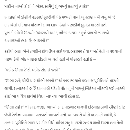
મારીને નાખો ડોશીને અંદર. સામૈયું શું અમથું કઢાવ્યું ત્યારે?”
બ્રાહ્મણોએ ડોશીને હડકાઈ કૂતરીની પેઠે પથ્થરો માર્યા. બુમરાણ મચી ગયું. ખીજે
ભરાયેલો દરિયાવ પોતાની લાખ લાખ ફેણો પછાડીને ફૂંફાડા મારતો હતો.
પૂજારી બોલી ઊઠ્યો: “પધરાવો અંદર, નીકર ડાકણ સહુને વળગી જાણજો.
રત્નાકરનો ભક્ષ છે, ભાઈઓ !”
ફરીથી બધા એને તગડીને ટોચ ઉપર લઈ ગયા. બરાબર તે જ વખતે રેતીના પણ્યાની
પછવાડેથી એક માણસ દોડતો આવતો હતો ને પોકારતો હતો કે —
“ઘડીક ઊભા રે’જો. ઘડીક રોકાઈ જજો.”
“ઊભા રહો; થોડી વાર થોભી જાઓ !” એ અવાજ કાને પડતાં જ પુરોહિતને ધાસ્તી
લાગી. રત્નાકરને બલિદાન નહીં ચડે તો પોતાનું ને ગામનું નિકંદન નીકળી જશે: નક્કી
કોઈ આ પવિત્ર કાર્યમાં વિઘ્ન નાખવા આવી રહેલ છે.
“ઊભા રહો !” નો સાદ નજીક આવ્યો સાદ પાડનાર માનવી દરિયાકાંઠાની ઝીણી લોટ
જેવી રેતીના પણ્યામાં પછડાતો આવતો હતો. આ વખતે એણે પછડાટી ખાધી, કે
તત્કાલ પુરોહિતે ભાઠા પર દોટ દીધી. બીજાં સહુ માણસો સ્તબ્ધ બની ઊભાં હતાં તેની