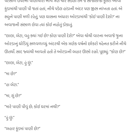
પરસાળ ઉપરના પાણીયારા નીચે ત્રણ ચાર સડેલા તેમ જ સાજાંતાજાં કૂતરાં આવી
કુંડામાંથી પાણી પી જતાં હતાં, નીચે પડેલ હાંડાની અંદર પણ જીભ નાંખતા હતાં. એ
સહુને પાણી મળી રહેતું, પણ ઘાસના અંધારા ઓરડામાંથી ‘કોઈ પાણી દેશો?’ ના
અવાજની સંભાળ લેવા ત્યાં કોઈ નહોતું ડોકાતું.
“લાલા, બેટા, વહુ ક્યાં ગઈ છે? કોણ પાણી દેશે?” એવા ચોથી વારના અવાજે જુના
ઓરડાનું ઘોડિયું સળવળાવ્યું. અંદરથી એક ત્રણેક વર્ષનો છોકરો મહેનત કરીને નીચે
ઊતર્યો. સાદ જ્યાંથી આવતો હતો તે ઓરડાની બહાર ઊભો રહ્યો. પૂછ્યું: “કોણ છે?”
“લાલા, બેટા, હું છું.”
“મા છે?”
“હા બેટા.”
“મા, શું છે?”
“મારે પાણી પીવું છે; કોઈ ઘરમાં નથી?”
“હું છું.”
“બહાર કૂંડમાં પાણી છે?”