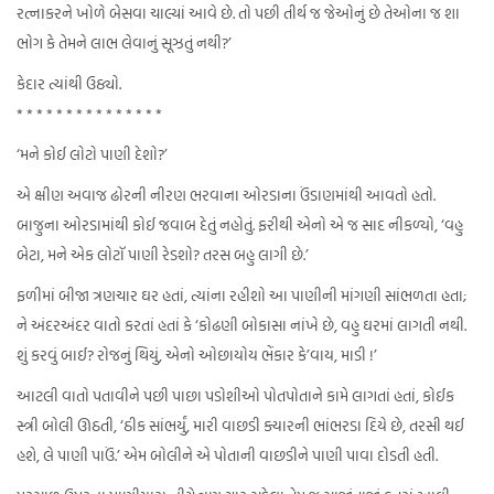
રત્નાકરને ખોળે બેસવા ચાલ્યાં આવે છે. તો પછી તીર્થ જ જેઓનું છે તેઓના જ શા
ભોગ કે તેમને લાભ લેવાનું સૂઝતું નથી?’
કેદાર ત્યાંથી ઉઠ્યો.
* * * * * * * * * * * * * * *
‘મને કોઈ લોટો પાણી દેશો?’
એ ક્ષીણ અવાજ ઢોરની નીરણ ભરવાના ઓરડાના ઉંડાણમાંથી આવતો હતો.
બાજુના ઓરડામાંથી કોઈ જવાબ દેતું નહોતું. ફરીથી એનો એ જ સાદ નીકળ્યો, ‘વહુ
બેટા, મને એક લોટૉ પાણી રેડશો? તરસ બહુ લાગી છે.’
ફળીમાં બીજા ત્રણચાર ઘર હતાં, ત્યાંના રહીશો આ પાણીની માંગણી સાંભળતા હતા;
ને અંદરઅંદર વાતો કરતાં હતાં કે ‘કોઢણી બોકાસા નાંખે છે, વહુ ઘરમાં લાગતી નથી.
શું કરવું બાઈ? રોજનું થિયું, એનો ઓછાયોય ભેંકાર કે’વાય, માડી !’
આટલી વાતો પતાવીને પછી પાછા પડોશીઓ પોતપોતાને કામે લાગતાં હતાં, કોઈક
સ્ત્રી બોલી ઊઠતી, ‘ઠીક સાંભર્યું, મારી વાછડી ક્યારની ભાંભરડા દિયે છે, તરસી થઈ
હશે, લે પાણી પાઉં.’ એમ બોલીને એ પોતાની વાછડીને પાણી પાવા દોડતી હતી.