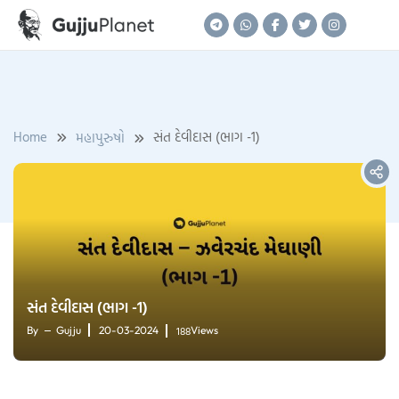
Skip
to
content
Home
સંત દેવીદાસ (ભાગ -1)
મહાપુરુષો
સંત દેવીદાસ (ભાગ -1)
188
By
Gujju
20-03-2024
Views