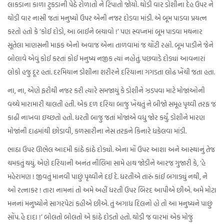
લાકડાના કાળા ટુકડાની પેઠે રોળાતો ને ટિપાતો જોયો. થોડી વાર ડોશીના દેહ ઉપર ને
થોડી વાર નાસી જતાં મનુષ્યો ઉપર એની નજર દોડવા માંડી. એ બૂમ પાડવા પ્રયત્ન
કરતો હતો કે ‘કોઈ દોડો, આ બાઈને બચાવો !’ પણ સ્વપ્નમાં બૂમ પાડવા મથનાર
સૂતેલા માણસની માફક એનો અવાજ એના તાળવામાં જ ચોંટી રહ્યો. બૂમ પાડીને જેને
બોલાવે એવું કોઈ કરતાં કોઈ મનુષ્ય નજીક ત્યાં નહોતું. પછવાડે દોડ્યાં આવનારાં
લોકો હજુ દૂર હતાં. દરમિયાન ડોશીના શરીરને દરિયાના ગગડતા લોઢ ખેંચી જતા હતા.
ના, ના, એણે ફરીથી નજર કરી ત્યારે સમજાયું કે ડોશીને ઝડપવા માટે મોજાંઓની
વચ્ચે મારામારી ચાલતી હતી. એક દળ દરિયા બાજુ ખેંચતું ને બીજો સમૂહ પૃથ્વી તરફ જ
કાઢી નાખવા ઇચ્છતો હતો. ધરતી બાજુ જતાં મોજાંએ વધુ જોર કર્યું. ડોશીને મારણ
મોજાંની દાઢમાંથી છોડાવી, કળસારીના નેસ તરફને કિનારે ધકેલવા માંડી.
ભાઠા ઉપર ઊભેલ આદમી કાંઠે કાંઠે દોડ્યો. એના મોં ઉપર આશા અને આસ્થાનું તેજ
ચમકતું થયું. એણે દરિયાની અનંત નીલિમા સામે હાથ જોડીને આરજ ગુજારી કે, ‘હે
મહેરામણ ! જીવતું માનવી પાછું પૃથ્વીને દઈ દે. ધરતીએ તારું કાંઈ બગાડ્યું નથી, ને
ઓ રત્નાકર ! તારા નામનાં તો અમે અહીં ધરતી ઉપર બિરદ આપીએ છીએ. અમે મોટા
મનનાં મનુષ્યોને સાગરપેટાં કહીએ છીએ. તું અગાધ દિલનો હો તો આ મનુષ્યને પાછું
સોંપ. હે દાદા !’ બોલતો બોલતો એ કાંઠે દોડતો હતો. થોડી જ વારમાં એક મોજું