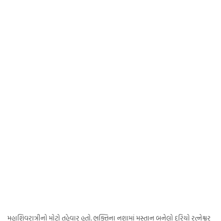
મહાશિવરાત્રીનો મોટો તહેવાર હતો. ભક્તિના નશામાં મસ્તાન બનેલો દરિયો રત્નેશ્વર