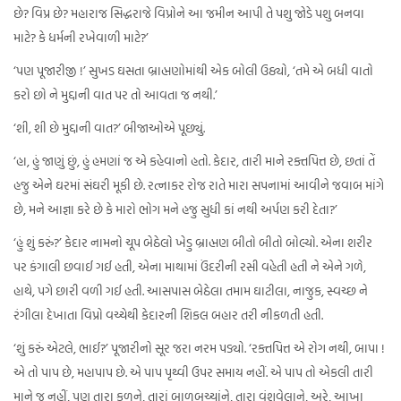
છે? વિપ્ર છે? મહારાજ સિદ્ધરાજે વિપ્રોને આ જમીન આપી તે પશુ જોડે પશુ બનવા
માટે? કે ધર્મની રખેવાળી માટે?’
‘પણ પૂજારીજી !’ સુખડ ઘસતા બ્રાહ્મણોમાંથી એક બોલી ઉઠ્યો, ‘તમે એ બધી વાતો
કરો છો ને મુદ્દાની વાત પર તો આવતા જ નથી.’
‘શી, શી છે મુદ્દાની વાત?’ બીજાઓએ પૂછ્યું.
‘હા, હું જાણું છું, હું હમણાં જ એ કહેવાનો હતો. કેદાર, તારી માને રક્તપિત્ત છે, છતાં તેં
હજુ એને ઘરમાં સંઘરી મૂકી છે. રત્નાકર રોજ રાતે મારા સપનામાં આવીને જવાબ માંગે
છે, મને આજ્ઞા કરે છે કે મારો ભોગ મને હજુ સુધી કાં નથી અર્પણ કરી દેતા?’
‘હું શું કરું?’ કેદાર નામનો ચૂપ બેઠેલો ખેડુ બ્રાહ્મણ બીતો બીતો બોલ્યો. એના શરીર
પર કંગાલી છવાઈ ગઈ હતી, એના માથામાં ઉંદરીની રસી વહેતી હતી ને એને ગળે,
હાથે, પગે છારી વળી ગઈ હતી. આસપાસ બેઠેલા તમામ ઘાટીલા, નાજુક, સ્વચ્છ ને
રંગીલા દેખાતા વિપ્રો વચ્ચેથી કેદારની શિકલ બહાર તરી નીકળતી હતી.
‘શું કરું એટલે, ભાઈ?’ પૂજારીનો સૂર જરા નરમ પડ્યો. ‘રક્તપિત્ત એ રોગ નથી, બાપા !
એ તો પાપ છે, મહાપાપ છે. એ પાપ પૃથ્વી ઉપર સમાય નહીં. એ પાપ તો એકલી તારી
માને જ નહીં, પણ તારા કુળને, તારાં બાળબચ્ચાંને, તારા વંશવેલાને, અરે, આખા