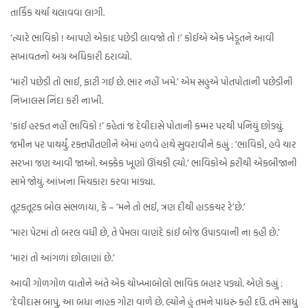
તાર્કિક ચર્ચા ચલાવવા લાગી.
‘ત્યારે ભાવિકો ! આપણે એકાદ પછેડી લાવજો તો !’ કોઈએ એક ખેડૂતને આવી
સખાવતનો અગ્ર અધિકારી ઠરાવ્યો.
‘મારી પછેડી તો ભાઈ, ફાટી ગઈ છે. ભાર નહીં ખમે.’ એમ સહુએ પોતપોતાની પછેડીની
નિખાલસ નિંદા કરી નાખી.
‘કાંઈ હરકત નહીં ભાવિકો !’ કહેતાં જ દેવીદાસે પોતાની કમ્મર પરથી પનિયું છોડ્યું.
જમીન પર પાથર્યું. રક્તપીતણીને એમાં હળવે હાથે સુવરાવીને કહ્યું : ‘ભાવિકો, હવે ચાર
સરખા જણ આવી જાઓ. અક્કેક ખૂણો ઊંચકી લ્યો.’ ભાવિકોએ ફરીથી એકબીજાની
સામે જોયું. આંખના મિચકારા કરવા માંડ્યા.
તૂટકતૂટક બોલ સંભળાયા, કે – ‘મને તો ભઈ, ત્રણ દીથી હાડકચર રે’છે.’
‘મારા પેટમાં તો બરલ વધી છે, તે પેમલા વાણંદે કાંઈ બોજ ઉપાડવાની ના કહી છે.’
‘મારાં તો આંગળાં છોલાણાં છે.’
આવી ગોળગોળ વાતોને અંતે એક ચોખ્ખાબોલો ભાવિક બહાર પડ્યો. એણે કહ્યું :
‘દેવીદાસ બાપુ, આ બધા નાહક ગોટા વાળે છે. લ્યોને હું તમને પાધરું કહી દઉં. તમે સાધુ