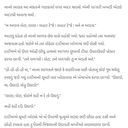
નાનો બાલક આ નકારને ગણકાર્યા વગર અંદર ચાલ્યો. એની ઝાંઝરી ખખડી એટલે
અંદરથી અવાજ થયો :
“ન અવાય બેટા, લાલા ! બહાર રે’જે ! બહાર રે’જે ! મને ન અડાય.”
આટલું કહેતાં તો નાનો બાળક છેક પાસે પહોંકી ગયો. જ્યાં પહોંચ્યો ત્યાં અસ્પષ્ટ
અજવાસ હતો. જઈને એ ત્યાં બેઠેલાં દાદીમાના ખોળામાં ચડી બેસી ગયો.
દાદીમએ મોં ઉપર ઓઢી લીધું. હાથનાં આંગળાં છુપાવી દીધાં. ઉપરાઉપરી પોકાર
કરવા લાગી: “તને વળગશે ! બેટા, તને વળગશે! તું ન અડતો મને.”
“હી-હી-હી-હી મા, ” નાના બાળકને જાણે કે ઘણદિવસ પછી પોતાનું કોઈ ગુમ થયેલું
રમકડું જડી ગયું. દાદીમાનો ઘૂમટો પણ ખોલાવવા એ ખેંચાખેંચ કરવા લાગ્યો: “ઉઘાડો,
મા, ઉઘાડો. મોઢું ઉઘાડો!”
“લાલા, બેટા, કોઈને કહી ન દે તો ઉઘાડું.”
નહીં કહી દઉં. ઉઘાડો.”
દાદીમાએ ઘૂમટો ખોલ્યો. એ મોં ઉપરથી મૃત્યુએ બટકાં ભરી લીધાં હતાં. રસી અને
લોહી ટપકતાં હતાં. દુર્ગંધની મિજબાની ઉડાવતી માખીઓ બણબણવા લાગી.