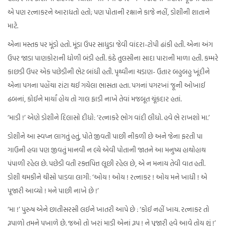
એ પણ રત્નાકરને આરાધતો હતો; પણ પોતાની રક્ષાને કાજે નહીં, ડોશીની શાતાને
માટે.
એના મસ્તક પર મૂંડો હતો. મૂંડા ઉપર સાધુડા જેવી વાંદરા-ટોપી ઢાંકી હતી. એના અંગ
ઉપર જાડા પાણકોરાની ધોળી બંડી હતી. કંઠે તુલસીના સાદા પારાની માળા હતી. કમ્મરે
કાછડી ઉપર એક પછેડીની ભેટ બાંધી હતી. પૃથ્વીના ચડાણ- ઉતાર બહુબહુ ખૂંદીને
એના પગના પહોંચા રાંટા થઈ ગયેલા ભાસતા હતા. પગનાં પગરખાં જૂની ઓખાઈ
ઢબનાં, કોઈને માર્યાં હોય તો ગાલ ફાડી નાખે તેવાં મજબૂત ચૂંકદાર હતાં.
‘માડી !’ એણે ડોશીને દિલાસો દીધો: ‘રત્નાકરે ભોગ વાંદી લીધો. હવે ભે રાખશો મા.’
ડોશીને આ સ્વપ્ન લાગતું હતું, પોતે જીવતી પાછી નીકળી છે અને જેના ફરતી પા
ગાઉની હવા પણ જીવતું માનવી ન લ્યે એવી પોતાની જાતને આ મનુષ્ય હાથોહાથ
પંપાળી રહેલ છે. પછેડી વતી રક્તપિત્ત લૂછી રહેલ છે, એ ન મનાય તેવી વાત હતી.
ડોશી ચમકીને ચીસો પાડવા લાગી: ‘ઓય ! ઓય ! રત્નાકર ! ઓય મને ખાધી ! એ
પૂજારી આવ્યો ! મને પાછી નાખે છે !’
‘મા !’ પુરુષ એને છાતીસરસી લઈને ખાતરી આપે છે : ‘કોઈ નહીં ખાય. રત્નાકર તો
રૂપાળો તમને પખાળે છે. જુઓ તો ખરાં માડી એનાં રૂપ ! ને પૂજારી હવે આવે તોય શું !’