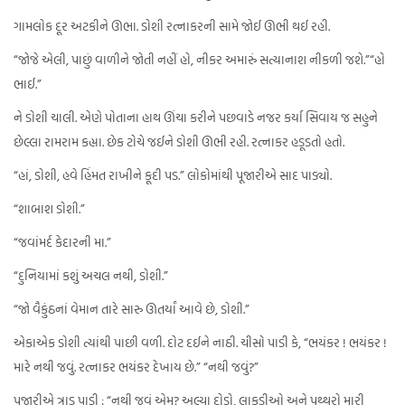
ગામલોક દૂર અટકીને ઊભા. ડોશી રત્નાકરની સામે જોઈ ઊભી થઈ રહી.
“જોજે એલી, પાછું વાળીને જોતી નહીં હો, નીકર અમારું સત્યાનાશ નીકળી જશે.”“હો
ભાઈ.”
ને ડોશી ચાલી. એણે પોતાના હાથ ઊંચા કરીને પછવાડે નજર કર્યા સિવાય જ સહુને
છેલ્લા રામરામ કહ્યા. છેક ટોચે જઈને ડોશી ઊભી રહી. રત્નાકર હડૂડતો હતો.
“હાં, ડોશી, હવે હિંમત રાખીને કૂદી પડ.” લોકોમાંથી પૂજારીએ સાદ પાડ્યો.
“શાબાશ ડોશી.”
“જવાંમર્દ કેદારની મા.”
“દુનિયામાં કશું અચલ નથી, ડોશી.”
“જો વૈકુંઠનાં વેમાન તારે સારુ ઊતર્યાં આવે છે, ડોશી.”
એકાએક ડોશી ત્યાંથી પાછી વળી. દોટ દઈને નાઠી. ચીસો પાડી કે, “ભયંકર ! ભયંકર !
મારે નથી જવું. રત્નાકર ભયંકર દેખાય છે.” “નથી જવું?”
પૂજારીએ ત્રાડ પાડી : “નથી જવું એમ? અલ્યા દોડો, લાકડીઓ અને પથ્થરો મારી