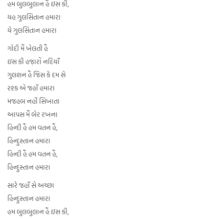
હમ બુલબુલાન હૈં ઇસ કી,
યહ ગુલસિતાન હમારા
યે ગુલસિતાન હમારા
ગોદી મૈં ખેલતી હૈં
ઇસ કી હજ઼ારોં નદિયાઁ
ગુલશન હૈં જિસ કે દમ સે
રશ્ક એ જહાઁ હમારા
મજહબ નહીં સિખાતા
આપસ મૈં બેર રખના
હિન્દી હૈં હમ વતન હૈં,
હિન્દુસ્તાન હમારા
હિન્દી હૈં હમ વતન હૈં,
હિન્દુસ્તાન હમારા
સારે જહાઁ સે અચ્છા
હિન્દુસ્તાન હમારા
હમ બુલબુલાન હૈં ઇસ કી,