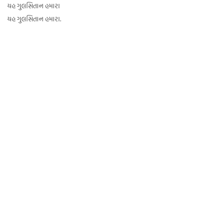
યહ ગુલસિતાન હમારા
યહ ગુલસિતાન હમારા.