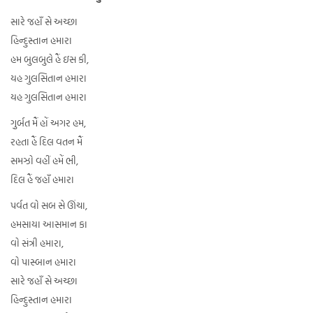
સારે જહાઁ સે અચ્છા
હિન્દુસ્તાન હમારા
હમ બુલબુલે હૈં ઇસ કી,
યહ ગુલસિતાન હમારા
યહ ગુલસિતાન હમારા
ગ઼ુર્બત મૈં હોં અગર હમ,
રહતા હૈં દિલ વતન મૈં
સમઝો વહીં હમેં ભી,
દિલ હૈં જહાઁ હમારા
પર્વત વો સબ સે ઊંચા,
હમસાયા આસમાન કા
વો સંત્રી હમારા,
વો પાસ્બાન હમારા
સારે જહાઁ સે અચ્છા
હિન્દુસ્તાન હમારા