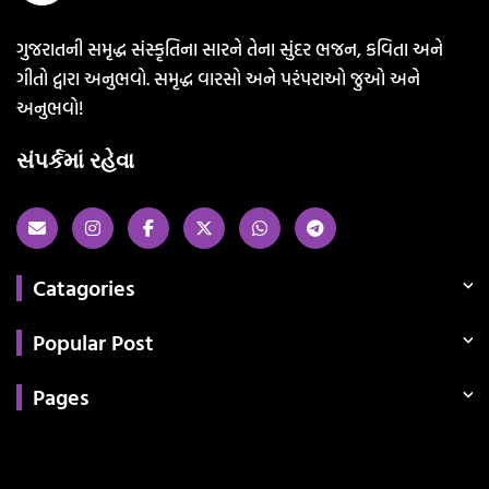
ગુજરાતની સમૃદ્ધ સંસ્કૃતિના સારને તેના સુંદર ભજન, કવિતા અને
ગીતો દ્વારા અનુભવો. સમૃદ્ધ વારસો અને પરંપરાઓ જુઓ અને
અનુભવો!
સંપર્કમાં રહેવા
Catagories
Popular Post
Pages
Categories