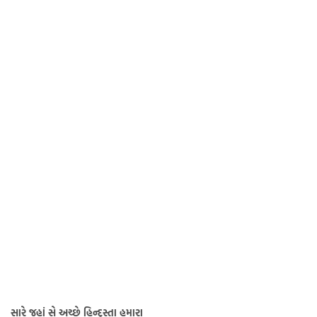
સારે જહાં સે અચ્છે હિન્દુસ્તા હમારા