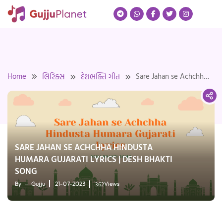
Skip
to
content
Home
Sare Jahan se Achchha
લિરિક્સ
દેશભક્તિ ગીત
Hindusta Humara
Gujarati Lyrics | Desh
Bhakti Song
SARE JAHAN SE ACHCHHA HINDUSTA
HUMARA GUJARATI LYRICS | DESH BHAKTI
SONG
362
By
Gujju
21-07-2023
Views