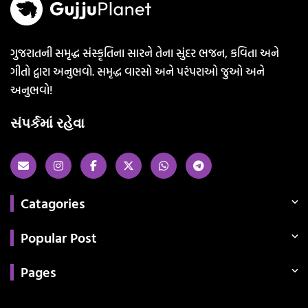
ગુજરાતની સમૃદ્ધ સંસ્કૃતિના સારને તેના સુંદર ભજન, કવિતા અને
ગીતો દ્વારા અનુભવો. સમૃદ્ધ વારસો અને પરંપરાઓ જુઓ અને
અનુભવો!
સંપર્કમાં રહેવા
Catagories
Popular Post
Pages
Categories