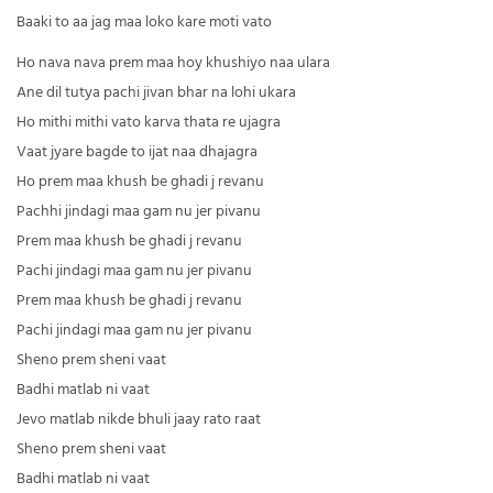
Baaki to aa jag maa loko kare moti vato
Ho nava nava prem maa hoy khushiyo naa ulara
Ane dil tutya pachi jivan bhar na lohi ukara
Ho mithi mithi vato karva thata re ujagra
Vaat jyare bagde to ijat naa dhajagra
Ho prem maa khush be ghadi j revanu
Pachhi jindagi maa gam nu jer pivanu
Prem maa khush be ghadi j revanu
Pachi jindagi maa gam nu jer pivanu
Prem maa khush be ghadi j revanu
Pachi jindagi maa gam nu jer pivanu
Sheno prem sheni vaat
Badhi matlab ni vaat
Jevo matlab nikde bhuli jaay rato raat
Sheno prem sheni vaat
Badhi matlab ni vaat