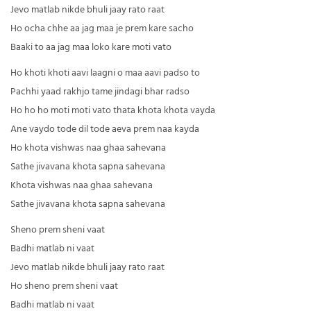
Jevo matlab nikde bhuli jaay rato raat
Ho ocha chhe aa jag maa je prem kare sacho
Baaki to aa jag maa loko kare moti vato
Ho khoti khoti aavi laagni o maa aavi padso to
Pachhi yaad rakhjo tame jindagi bhar radso
Ho ho ho moti moti vato thata khota khota vayda
Ane vaydo tode dil tode aeva prem naa kayda
Ho khota vishwas naa ghaa sahevana
Sathe jivavana khota sapna sahevana
Khota vishwas naa ghaa sahevana
Sathe jivavana khota sapna sahevana
Sheno prem sheni vaat
Badhi matlab ni vaat
Jevo matlab nikde bhuli jaay rato raat
Ho sheno prem sheni vaat
Badhi matlab ni vaat