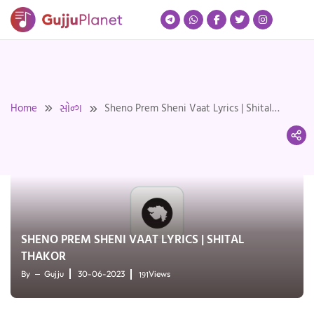
Skip
to
content
Home
Sheno Prem Sheni Vaat Lyrics | Shital
સોન્ગ
Thakor
SHENO PREM SHENI VAAT LYRICS | SHITAL
THAKOR
191
By
Gujju
30-06-2023
Views