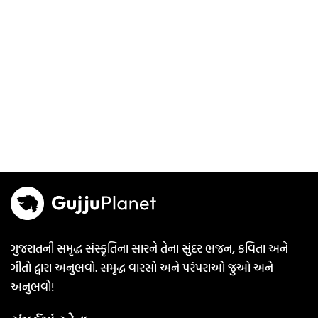
ગુજરાતની સમૃદ્ધ સંસ્કૃતિના સારને તેના સુંદર ભજન, કવિતા અને
ગીતો દ્વારા અનુભવો. સમૃદ્ધ વારસો અને પરંપરાઓ જુઓ અને
અનુભવો!