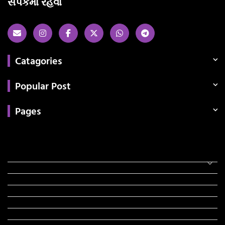
સંપર્કમાં રહેવા
Catagories
Popular Post
Pages
Categories
સરકારી માહિતી
રંગોળી
ધર્મ દર્શન
ટેકનોલોજી
હિસ્ટ્રી
મહાપુરુષો