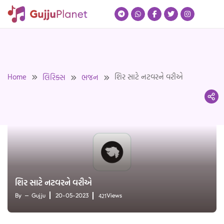
Skip
to
content
Home
શિર સાટે નટવરને વરીએ
લિરિક્સ
ભજન
શિર સાટે નટવરને વરીએ
421
By
Gujju
20-05-2023
Views