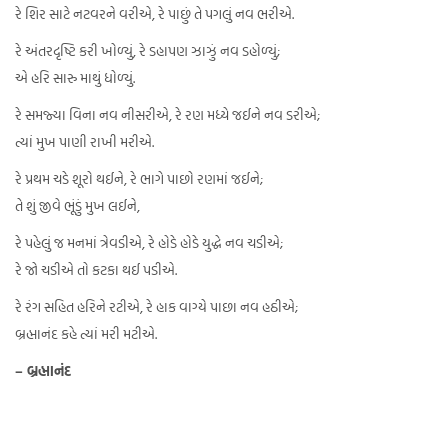
રે શિર સાટે નટવરને વરીએ, રે પાછું તે પગલું નવ ભરીએ.
રે અંતરદૃષ્ટિ કરી ખોળ્યું, રે ડહાપણ ઝાઝું નવ ડહોળ્યું;
એ હરિ સારુ માથું ધોળ્યું.
રે સમજ્યા વિના નવ નીસરીએ, રે રણ મધ્યે જઈને નવ ડરીએ;
ત્યાં મુખ પાણી રાખી મરીએ.
રે પ્રથમ ચડે શૂરો થઈને, રે ભાગે પાછો રણમાં જઈને;
તે શું જીવે ભૂંડું મુખ લઈને,
રે પહેલું જ મનમાં ત્રેવડીએ, રે હોડે હોડે યુદ્ધે નવ ચડીએ;
રે જો ચડીએ તો કટકા થઈ પડીએ.
રે રંગ સહિત હરિને રટીએ, રે હાક વાગ્યે પાછા નવ હઠીએ;
બ્રહ્માનંદ કહે ત્યાં મરી મટીએ.
– બ્રહ્માનંદ