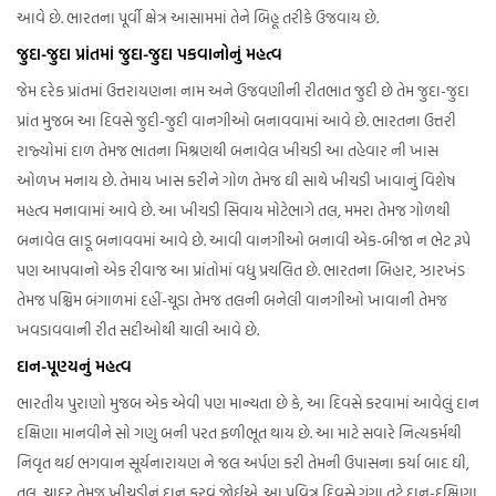
આવે છે. ભારતના પૂર્વી ક્ષેત્ર આસામમાં તેને બિહૂ તરીકે ઉજવાય છે.
જુદા-જુદા પ્રાંતમાં જુદા-જુદા પકવાનોનું મહત્વ
જેમ દરેક પ્રાંતમાં ઉત્તરાયણના નામ અને ઉજવણીની રીતભાત જુદી છે તેમ જુદા-જુદા
પ્રાંત મુજબ આ દિવસે જુદી-જુદી વાનગીઓ બનાવવામાં આવે છે. ભારતના ઉત્તરી
રાજ્યોમાં દાળ તેમજ ભાતના મિશ્રણથી બનાવેલ ખીચડી આ તહેવાર ની ખાસ
ઓળખ મનાય છે. તેમાય ખાસ કરીને ગોળ તેમજ ઘી સાથે ખીચડી ખાવાનું વિશેષ
મહત્વ મનાવામાં આવે છે. આ ખીચડી સિવાય મોટેભાગે તલ, મમરા તેમજ ગોળથી
બનાવેલ લાડૂ બનાવવમાં આવે છે. આવી વાનગીઓ બનાવી એક-બીજા ન ભેટ રૂપે
પણ આપવાનો એક રીવાજ આ પ્રાંતોમાં વધુ પ્રચલિત છે. ભારતના બિહાર, ઝારખંડ
તેમજ પશ્ચિમ બંગાળમાં દહીં-ચૂડા તેમજ તલની બનેલી વાનગીઓ ખાવાની તેમજ
ખવડાવવાની રીત સદીઓથી ચાલી આવે છે.
દાન-પૂણ્યનું મહત્વ
ભારતીય પુરાણો મુજબ એક એવી પણ માન્યતા છે કે, આ દિવસે કરવામાં આવેલું દાન
દક્ષિણા માનવીને સો ગણુ બની પરત ફળીભૂત થાય છે. આ માટે સવારે નિત્યકર્મથી
નિવૃત થઈ ભગવાન સૂર્યનારાયણ ને જલ અર્પણ કરી તેમની ઉપાસના કર્યા બાદ ઘી,
તલ, ચાદર તેમજ ખીચડીનું દાન કરવું જોઈએ. આ પવિત્ર દિવસે ગંગા તટે દાન-દક્ષિણા