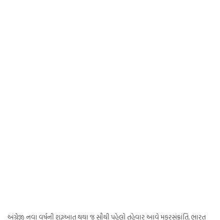
અંગ્રેજી નવા વર્ષની શરૂઆત થથા જ સૌથી પહેલો તહેવાર આવે મકરસંક્રાંતિ. ભારત