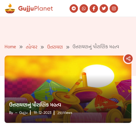
Skip
to
content
Home
ઉત્તરાયણનું પૌરાણિક મહત્વ
તહેવાર
ઉત્તરાયણ
ઉત્તરાયણનું પૌરાણિક મહત્વ
293
By
Gujju
19-12-2023
Views