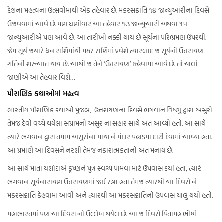
દેશના મહત્વના ઉત્સવોમાંથી એક તહેવાર છે. મકરસંક્રાંતિ ૧૪ જાન્યુઆરીના દિવસે
ઉજવવામાં આવે છે. પણ ઘણીવાર આ તહેવાર ૧૩ જાન્યુઆરી અથવા ૧૫
જાન્યુઆરીએ પણ આવે છે. આ તારીખો નક્કી થાય છે સૂર્યના પરિભ્રમણ ઉપરથી.
જેમ સૂર્ય જયારે ધન રાશિમાંથી મકર રાશિમાં પ્રવેશે ત્યારબાદ જ સૂર્યની ઉત્તરાયણ
ગતિની શરુઆત થાય છે. આથી જ તેને ‘ઉત્તરાયણ’ કહેવામા આવે છે. તો ચાલો
જાણીએ આ તેહવાર વિશે…
પૌરાણિક કથાઓમાં મહત્વ
ભારતીય પૌરાણિક કથાઓ મુજબ, ઉત્તરાયણના દિવસે ભગવાન વિષ્ણુ દ્વારા અસુરો
તેમજ દેવો વચ્ચે થયેલા સંગ્રામનો અસુર ના સંહાર સાથે અંત આવ્યો હતો. આ સાથે
ત્યારે ભગવાન દ્વારા તમામ અસુરોના માથા ને મંદાર પહાડમા દાટી દેવામાં આવ્યા હતા.
આ પ્રમાણે આ દિવસને નરશી તેમજ નકારાત્મકતાનો અંત મનાય છે.
આ સાથે માતા યશોદાએ કૃષ્ણને પુત્ર સ્વરૂપે પામવા માટે ઉપવાસ કર્યા હતા, ત્યારે
ભગવાન સૂર્યનારાયણ ઉત્તરાયણમાં જઈ રહ્યા હતા તેમજ ત્યારથી આ દિવસે ને
મકરસંક્રાતિ કેહવામાં આવી અને ત્યારથી આ મકરસંક્રાતિનો ઉપવાસ ચાલુ થયો હતો.
મહાભારતમાં પણ આ દિવસ નો ઉલ્લેખ થયેલ છે. આ જ દિવસે પિતામહ ભીષ્મે