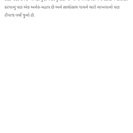
કરવાનું પણ એક અનેરું મહત્વ છે અને સાથોસાથ ગાયને ચારો નાખવાનો પણ
રીવાજ વર્ષો જુનો છે.