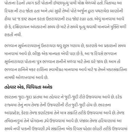
પોતાના દેહનો ત્યાગ કરી પોતાની ઈચ્છામૃત્યુ પામી મોક્ષ મેળવ્યો હતો. પિતામહ આ
દિવસ ની રાહ જોતા હતા અને ત્યાં સુધી તેઓ પોતે અર્જુન દ્વારા પથરાયેલ બાણોની
શૈયા પર જ કષ્ટ સહન કરતા ઉત્તરાયણની રાહ જોઇ રહ્યા હતા. એવું માનવામા આવે
છે કે, દક્ષિણાયન અંધકારનો સમય છે માટે તે સમયે મૃત્યુ થવાથી માનવને મુક્તિ મળી
શકતી નથી.
ભગવાન સૂર્યનારાયણનું ઉત્તરાયણ થવુ શુભ ગણાય છે, કારણકે આ પ્રકાશનો સમય
માનવામાં આવે છે. બીજી એક માન્યતા એવી પણ છે કે, આ જ દિવસે ભગવાન
સૂર્યનારાયણ પોતાના પુત્ર ભગવાન શનીને મળવા માટે તેના ઘરે જાય છે. આમ તો
ભગવાન શનિને મકર રાશિના સ્વામીગ્રહ માનવામા આવે માટે જ તેમને મકરસંક્રાતિના
નામથી ઓળખવામાં આવે છે.
તહેવાર એક, વિવિધતા અનેક
ભારતના જુદા-જુદા પ્રાંતમા આ તહેવાર ને જુદી-જુદી રીતે ઉજવવામા આવે છે. દરેક
રાજ્યમા તેનું નામ તેમજ તેની ઉજવણીની રીત જુદી-જુદી હોય છે. ભારતના
આંધ્રપ્રદેશ, કેરલ તેમજ કર્ણાટકમાં તેને માત્ર સંક્રાંતિ તરીકે ઉજવવામાં આવે છે. તેમજ
તમિલનાડુમાં તેને પોંગલના રૂપે ઉજવવામાં આવે છે. પંજાબ તેમજ હરિયાણામાં આ
સમયે નવી પાકની ઉજવણી રૂપે સંક્રાંતિના એક દિવસ પહેલા લોહરી તરીકે ઉજવવામાં