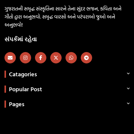
ગુજરાતની સમૃદ્ધ સંસ્કૃતિના સારને તેના સુંદર ભજન, કવિતા અને
ગીતો દ્વારા અનુભવો. સમૃદ્ધ વારસો અને પરંપરાઓ જુઓ અને
અનુભવો!
સંપર્કમાં રહેવા
Catagories
Popular Post
Pages
Categories
સરકારી માહિતી