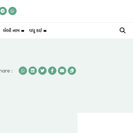
બેબી નામ
વધુ કઈ
hare :