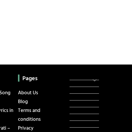
Categories
સરકારી માહિતી
Pages
રંગોળી
ધર્મ દર્શન
 Song
About Us
ટેકનોલોજી
Blog
હિસ્ટ્રી
ics in
Terms and
મહાપુરુષો
સરકારી નોકરી
conditions
સુવિચારો
ati –
Privacy
અભ્યાસ સામગ્રી