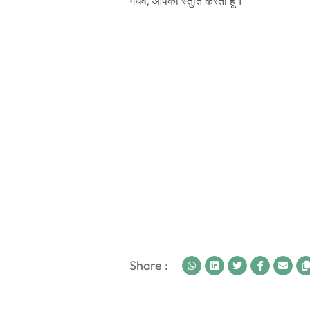
गंधर्व, आपकी स्तुति करता हूँ ।
Share :