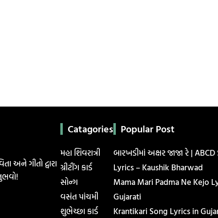
Catagories
Popular Post
મહા શિવરાત્રી
બારખડીમાં અક્ષર જાજા રે | ABCD
િતા અને ગીતો દ્વારા
ગ્રીટીંગ કાર્ડ
Lyrics – Kaushik Bharwad
ુભવો!
સોન્ગ
Mama Mari Padma Ne Kejo Lyr
વસંત પાંચમી
Gujarati
શુભેચ્છા કાર્ડ
Krantikari Song Lyrics in Gujar