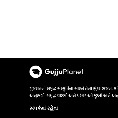
ગુજરાતની સમૃદ્ધ સંસ્કૃતિના સારને તેના સુંદર ભજન, કવ
અનુભવો. સમૃદ્ધ વારસો અને પરંપરાઓ જુઓ અને અન
સંપર્કમાં રહેવા