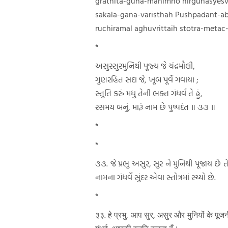
grathita-guna-mahimno nirgunasyesv
sakala-gana-varisthah Pushpadant-a
ruchiramal aghuvrittaih stotra-metac
*
અસુરસુરમુનિથી પૂજ્ય જે ચંદ્રમૌલી,
ગુણરહિત સદા જે, ખૂબ પૂર્વે ગવાયા ;
સ્તુતિ કરું મધુ તેની ભક્ત ગંધર્વ તે હું,
રસમય બનું, મારૂં નામ છે પુષ્પદંત ॥ ૩૩ ॥
*
*
૩૩. જે પ્રભુ અસુર, સુર ને મુનિથી પૂજાય છે ત
નામના ગંધર્વે સુંદર એવા સ્તોત્રમાં રચ્યો છે.
*
३३. हे प्रभु, आप सुर, असुर और मुनियों के पूज