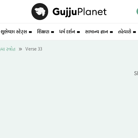
શુભેચ્છા સ્ટેટ્સ
શિક્ષણ
ધર્મ દર્શન
સામાન્ય જ્ઞાન
તહેવારો
Verse 33
ા સ્ત્રોત
S