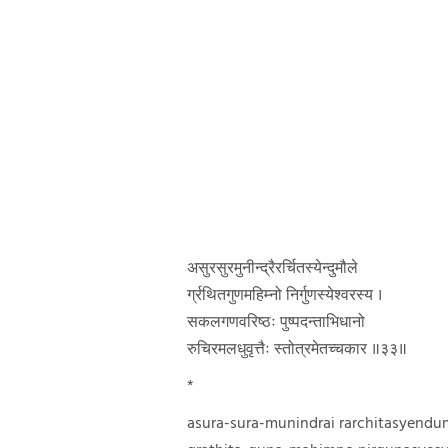
असुरसुरमुनीन्द्रैरर्चितस्येन्दुमौले
र्ग्रथितगुणमहिम्नो निर्गुणस्येश्वरस्य ।
सकलगणवरिष्ठः पुष्पदन्ताभिधानो
रुचिरमलधुवृत्तैः स्तोत्रमेतच्चकार ॥३३॥
*
asura-sura-munindrai rarchitasyendu