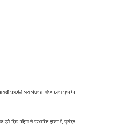
્રેરાઈને સર્વ ગંધર્વમાં શ્રેષ્ઠ એવા પુષ્પદંત
से दिव्य महिमा से प्रभावित होकर मैं, पुष्पंदत