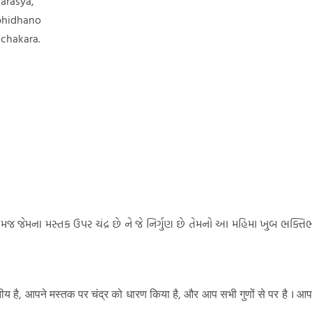
arasya,
bhidhano
-chakara.
ેમજ જેમના મસ્તક ઉપર ચંદ્ર છે ને જે નિર્ગુણ છે તેમનો આ મહિમા ખુબ ભક્તિભાવથી પ
नीय है, आपने मस्तक पर चंद्र को धारण किया है, और आप सभी गुणों से पर है । आपके ए